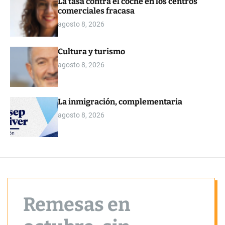
La tasa contra el coche en los centros
o
comerciales fracasa
r
m
agosto 8, 2026
o
d
e
Cultura y turismo
agosto 8, 2026
La inmigración, complementaria
agosto 8, 2026
Remesas en