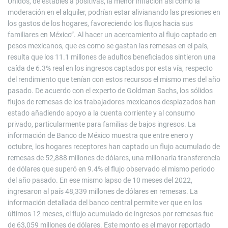
Unidos, de estables a positivas, la menor inflación así como la
moderación en el alquiler, podrían estar alivianando las presiones en
los gastos de los hogares, favoreciendo los flujos hacia sus
familiares en México”. Al hacer un acercamiento al flujo captado en
pesos mexicanos, que es como se gastan las remesas en el país,
resulta que los 11.1 millones de adultos beneficiados sintieron una
caída de 6.3% real en los ingresos captados por esta vía, respecto
del rendimiento que tenían con estos recursos el mismo mes del año
pasado. De acuerdo con el experto de Goldman Sachs, los sólidos
flujos de remesas de los trabajadores mexicanos desplazados han
estado añadiendo apoyo a la cuenta corriente y al consumo
privado, particularmente para familias de bajos ingresos. La
información de Banco de México muestra que entre enero y
octubre, los hogares receptores han captado un flujo acumulado de
remesas de 52,888 millones de dólares, una millonaria transferencia
de dólares que superó en 9.4% el flujo observado el mismo periodo
del año pasado. En ese mismo lapso de 10 meses del 2022,
ingresaron al país 48,339 millones de dólares en remesas. La
información detallada del banco central permite ver que en los
últimos 12 meses, el flujo acumulado de ingresos por remesas fue
de 63,059 millones de dólares. Este monto es el mayor reportado