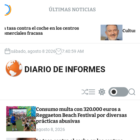
S
ÚLTIMAS NOTICIAS
k
i
p
contra el coche en los centros
t
Cultura y turism
les fracasa
o
c
o
sábado, agosto 8 2026
7
:
41
:
00
AM
n
t
DIARIO DE INFORMES
e
n
t
S
M
S
S
h
e
w
e
u
n
i
a
Consumo multa con 320.000 euros a
ff
u
t
r
Reggaeton Beach Festival por diversas
l
c
c
e
h
h
prácticas abusivas
c
agosto 8, 2026
o
l