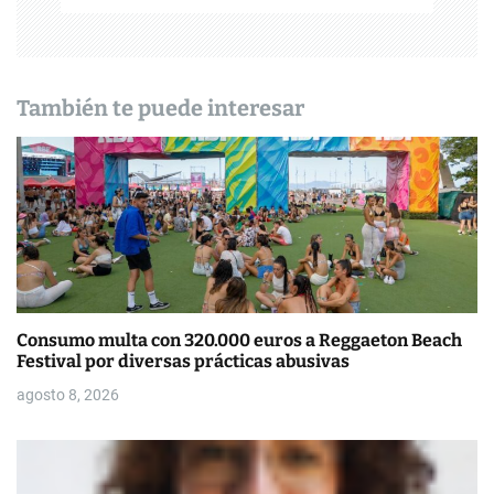
n
d
También te puede interesar
e
e
n
t
r
a
Consumo multa con 320.000 euros a Reggaeton Beach
Festival por diversas prácticas abusivas
d
agosto 8, 2026
a
s