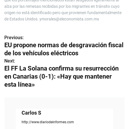
que los porcentajes mencionados están sesgados ligeramente al
alza por las remesas recibidas por los migrantes en tránsito cuyo
origen no está identificado pero que provienen fundamentalmente
de Estados Unidos.
ymorales@eleconomista.com.mx
Previous:
N
EU propone normas de desgravación fiscal
a
de los vehículos eléctricos
v
Next:
El FF La Solana confirma su resurrección
e
en Canarias (0-1): «Hay que mantener
g
esta línea»
a
c
Carlos S
i
http://www.diariodeinformes.com
ó