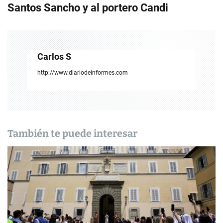
e
Santos Sancho y al portero Candi
g
a
c
Carlos S
i
http://www.diariodeinformes.com
ó
n
d
También te puede interesar
e
e
n
t