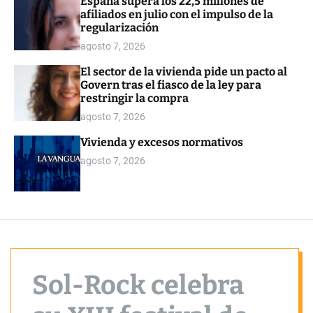
España supera los 22,5 millones de
o
afiliados en julio con el impulso de la
r
regularización
m
o
agosto 7, 2026
d
e
El sector de la vivienda pide un pacto al
Govern tras el fiasco de la ley para
restringir la compra
agosto 7, 2026
Vivienda y excesos normativos
agosto 7, 2026
Sol-Rock celebra