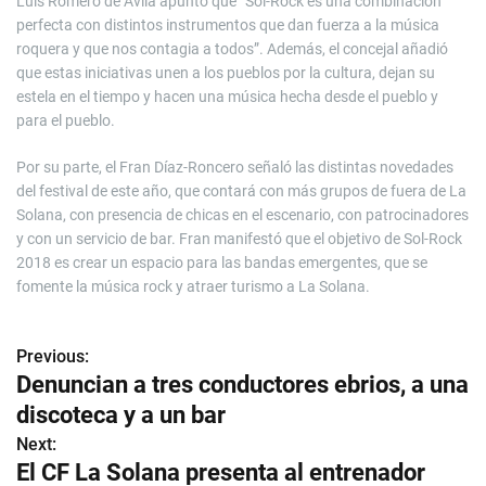
Luis Romero de Ávila apuntó que “Sol-Rock es una combinación
perfecta con distintos instrumentos que dan fuerza a la música
roquera y que nos contagia a todos”. Además, el concejal añadió
que estas iniciativas unen a los pueblos por la cultura, dejan su
estela en el tiempo y hacen una música hecha desde el pueblo y
para el pueblo.
Por su parte, el Fran Díaz-Roncero señaló las distintas novedades
del festival de este año, que contará con más grupos de fuera de La
Solana, con presencia de chicas en el escenario, con patrocinadores
y con un servicio de bar. Fran manifestó que el objetivo de Sol-Rock
2018 es crear un espacio para las bandas emergentes, que se
fomente la música rock y atraer turismo a La Solana.
Previous:
N
Denuncian a tres conductores ebrios, a una
a
discoteca y a un bar
v
Next:
El CF La Solana presenta al entrenador