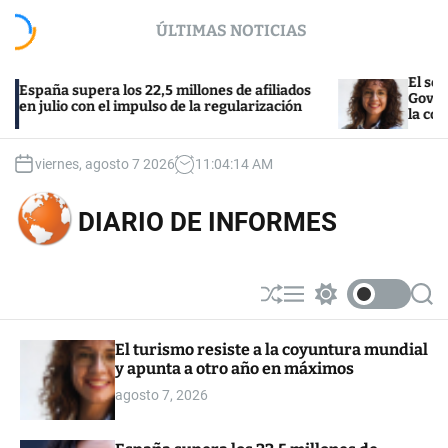
S
ÚLTIMAS NOTICIAS
k
i
p
El sector de l
a supera los 22,5 millones de afiliados
t
Govern tras el
lio con el impulso de la regularización
la compra
o
c
o
viernes, agosto 7 2026
11
:
04
:
15
AM
n
t
DIARIO DE INFORMES
e
n
t
S
M
S
S
h
e
w
e
u
n
i
a
El turismo resiste a la coyuntura mundial
ff
u
t
r
y apunta a otro año en máximos
l
c
c
e
h
h
agosto 7, 2026
c
o
l