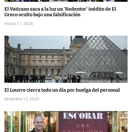
r
El Vaticano saca a la luz un ‘Redentor’ inédito de El
a
Greco oculto bajo una falsificación
d
marzo 11, 2026
a
s
El Louvre cierra todo un día por huelga del personal
diciembre 15, 2025