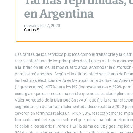
Tarifas reprimidas, d
en Argentina
noviembre 27, 2023
Carlos S
Las tarifas de los servicios públicos como el transporte y la distri
representará uno de los principales desafíos en materia macroeco
a la inflación en los últimos cuatro años, acomodar la distorsión
para los más pobres. Según el Instituto Interdisciplinario de Econo
las facturas eléctricas del Área Metropolitana de Buenos Aires 
(ingresos altos), 407% para los N2 (ingresos bajos) y 299% para
«energía», que es el costo mayorista que no se trasladó plename
Valor Agregado de la Distribución (VAD), que fija la remuneración
segmentación de tarifas implementada desde octubre 2022 por el
cayeron en términos reales un 44% y 38%, respectivamente, mient
forma de medir el espacio sobre el que podrá maniobrar el próxim
relación a los salarios. Para el IIEP, la suma de luz y gas implic
2019, antes de los congelamientos, las tarifas llegaron a repre