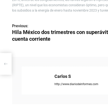
(RIPTE), un nivel que los economistas consideran óptimo, pero q
los subsidios a la energía de enero hasta noviembre 2023 y tuvie
Previous:
N
Hila México dos trimestres con superávit
a
cuenta corriente
v
e
g
a
Carlos S
c
http://www.diariodeinformes.com
i
ó