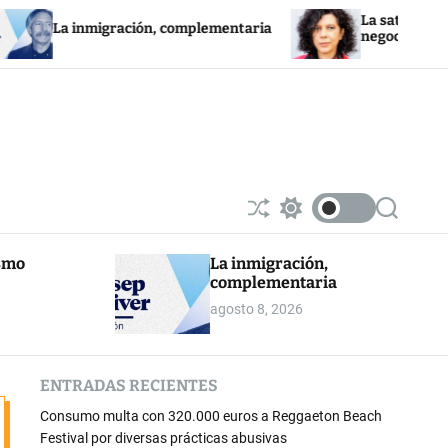
La saturación de la red
 inmigración, complementaria
negocios fotovoltaicos
S
S
S
h
w
e
u
i
a
ismo
La inmigración,
ff
t
r
complementaria
l
c
c
e
h
h
agosto 8, 2026
c
o
l
o
ENTRADAS RECIENTES
r
m
Consumo multa con 320.000 euros a Reggaeton Beach
o
d
Festival por diversas prácticas abusivas