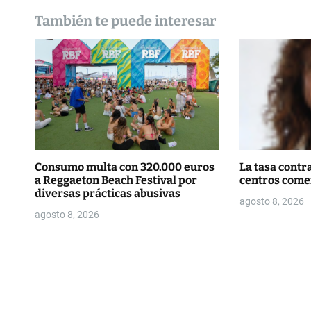
n
También te puede interesar
d
e
e
n
t
r
Consumo multa con 320.000 euros
La tasa contra
a Reggaeton Beach Festival por
centros come
a
diversas prácticas abusivas
agosto 8, 2026
d
agosto 8, 2026
a
s