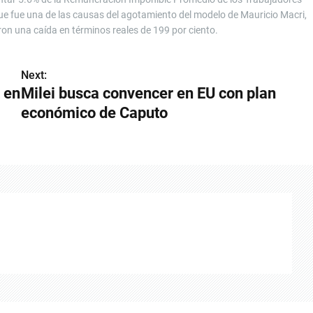
ue fue una de las causas del agotamiento del modelo de Mauricio Macri,
ron una caída en términos reales de 199 por ciento.
Next:
 en
Milei busca convencer en EU con plan
económico de Caputo