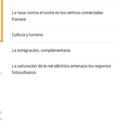
e
La tasa contra el coche en los centros comerciales
fracasa
Cultura y turismo
La inmigración, complementaria
o
La saturación de la red eléctrica amenaza los negocios
fotovoltaicos
en
a
on