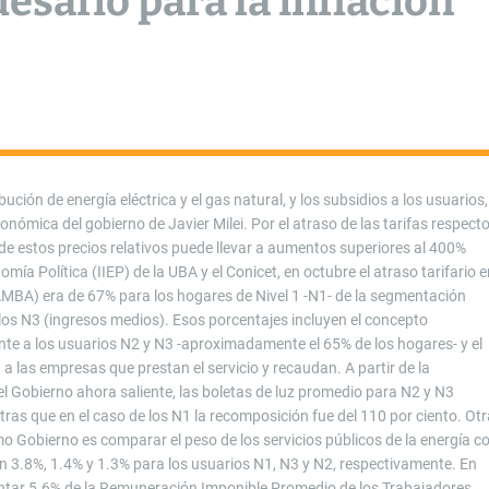
esafío para la inflación
bución de energía eléctrica y el gas natural, y los subsidios a los usuarios,
nómica del gobierno de Javier Milei. Por el atraso de las tarifas respect
 de estos precios relativos puede llevar a aumentos superiores al 400%
mía Política (IIEP) de la UBA y el Conicet, en octubre el atraso tarifario 
(AMBA) era de 67% para los hogares de Nivel 1 -N1- de la segmentación
 los N3 (ingresos medios). Esos porcentajes incluyen el concepto
nte a los usuarios N2 y N3 -aproximadamente el 65% de los hogares- y el
 a las empresas que prestan el servicio y recaudan. A partir de la
 Gobierno ahora saliente, las boletas de luz promedio para N2 y N3
ras que en el caso de los N1 la recomposición fue del 110 por ciento. Otr
o Gobierno es comparar el peso de los servicios públicos de la energía c
a un 3.8%, 1.4% y 1.3% para los usuarios N1, N3 y N2, respectivamente. En
sentar 5.6% de la Remuneración Imponible Promedio de los Trabajadores