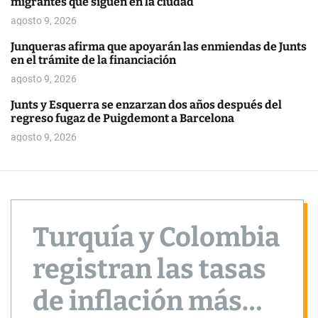
migrantes que siguen en la ciudad
o
r
agosto 9, 2026
m
o
Junqueras afirma que apoyarán las enmiendas de Junts
d
en el trámite de la financiación
e
agosto 9, 2026
Junts y Esquerra se enzarzan dos años después del
regreso fugaz de Puigdemont a Barcelona
agosto 9, 2026
Turquía y Colombia
registran las tasas
de inflación más