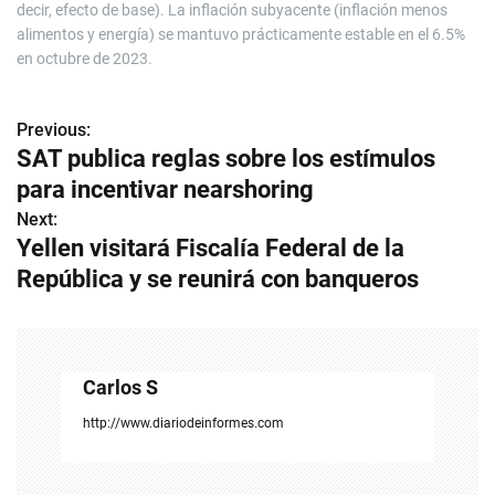
decir, efecto de base). La inflación subyacente (inflación menos
alimentos y energía) se mantuvo prácticamente estable en el 6.5%
en octubre de 2023.
Previous:
N
SAT publica reglas sobre los estímulos
a
para incentivar nearshoring
v
Next:
Yellen visitará Fiscalía Federal de la
e
República y se reunirá con banqueros
g
a
c
Carlos S
i
http://www.diariodeinformes.com
ó