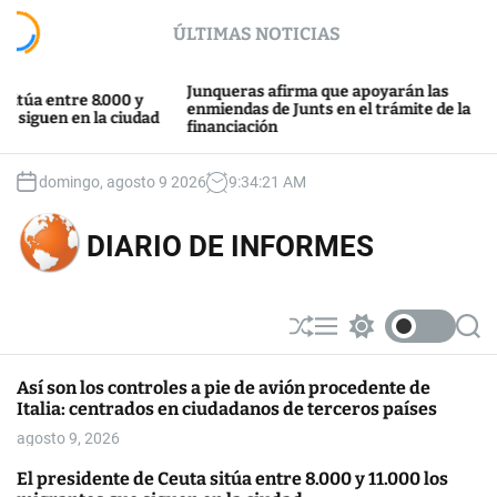
S
ÚLTIMAS NOTICIAS
k
i
p
Junqueras afirma que apoyarán las
J
entre 8.000 y
t
enmiendas de Junts en el trámite de la
d
en en la ciudad
financiación
o
c
o
domingo, agosto 9 2026
9
:
34
:
22
AM
n
t
DIARIO DE INFORMES
e
n
t
S
M
S
S
h
e
w
e
u
n
i
a
Así son los controles a pie de avión procedente de
ff
u
t
r
Italia: centrados en ciudadanos de terceros países
l
c
c
e
h
h
agosto 9, 2026
c
o
El presidente de Ceuta sitúa entre 8.000 y 11.000 los
l