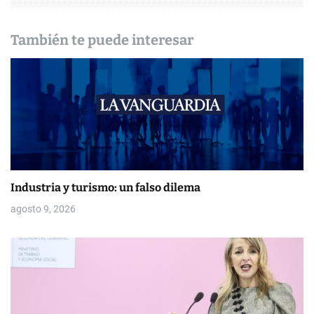
n
d
También te puede interesar
e
e
n
t
r
Industria y turismo: un falso dilema
a
agosto 9, 2026
d
a
s