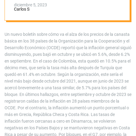
altas de la OCDE en
diciembre 5, 2023
Carlos S
octubre
Un nuevo boletín sobre cómo va el alza de los precios de la canasta
básica en los 38 países de la Organización para la Cooperación y el
Desarrollo Económico (OCDE) reportó que la inflación general siguió
disminuyendo, pues bajó en octubre y se ubicó en 5.6%, desde 6.2%
en septiembre. En el caso de Colombia, esta quedó en 10.5% para el
décimo mes, que sería la tasa más alta después de Turquía que
quedó en 61.4% en octubre. Según la organización, este sería el
nivel más bajo desde octubre del 2021, aunque en junio de 2023 se
acercó brevemente a una tasa similar, de 5.7% para los países del
bloque. En últimos hallazgos, entre septiembre y octubre de 2023 se
registraron caídas de la inflación en 28 países miembros de la
OCDE. Por el contrario, la inflación aumentó un punto porcentual o
más en Grecia, República Checa y Costa Rica. Las tasas de
inflación fueron cercanas a cero en Dinamarca, se volvieron
negativas en los Países Bajos y se mantuvieron negativas en Costa
Rica a pesar de su aumento. Por bloques, en el G7, por ejemplo, la