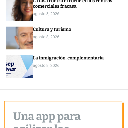
La tasa contra el coche en los centros
o
comerciales fracasa
r
m
agosto 8, 2026
o
d
e
Cultura y turismo
agosto 8, 2026
La inmigración, complementaria
agosto 8, 2026
Una app para