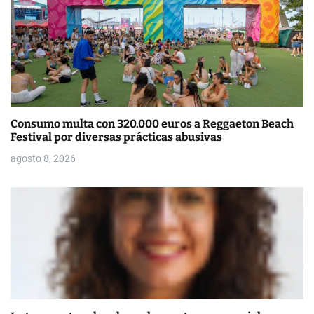
e
n
t
r
a
Consumo multa con 320.000 euros a Reggaeton Beach
Festival por diversas prácticas abusivas
d
agosto 8, 2026
a
s