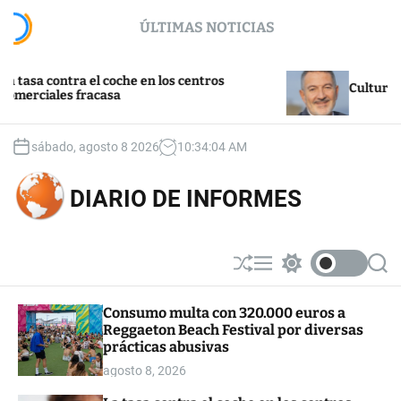
S
ÚLTIMAS NOTICIAS
k
i
p
ontra el coche en los centros
t
Cultura y turismo
es fracasa
o
c
o
sábado, agosto 8 2026
10
:
34
:
05
AM
n
t
DIARIO DE INFORMES
e
n
t
S
M
S
S
h
e
w
e
u
n
i
a
Consumo multa con 320.000 euros a
ff
u
t
r
Reggaeton Beach Festival por diversas
l
c
c
e
h
h
prácticas abusivas
c
agosto 8, 2026
o
l