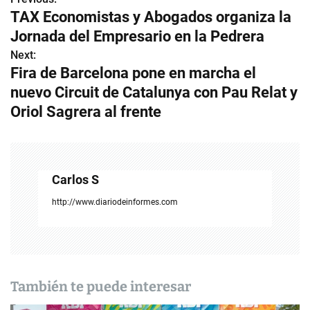
N
TAX Economistas y Abogados organiza la
a
Jornada del Empresario en la Pedrera
v
Next:
Fira de Barcelona pone en marcha el
e
nuevo Circuit de Catalunya con Pau Relat y
g
Oriol Sagrera al frente
a
c
Carlos S
i
http://www.diariodeinformes.com
ó
n
d
También te puede interesar
e