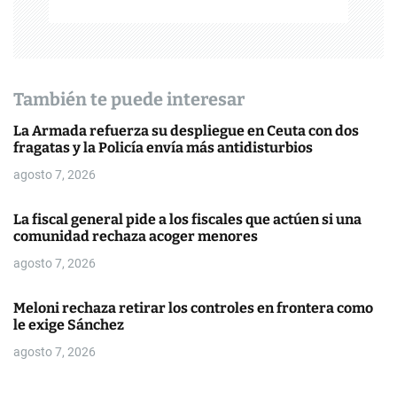
n
d
e
También te puede interesar
e
La Armada refuerza su despliegue en Ceuta con dos
n
fragatas y la Policía envía más antidisturbios
agosto 7, 2026
t
r
La fiscal general pide a los fiscales que actúen si una
comunidad rechaza acoger menores
a
agosto 7, 2026
d
Meloni rechaza retirar los controles en frontera como
a
le exige Sánchez
s
agosto 7, 2026