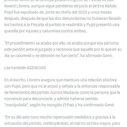
Noemí Llorens, aunque sigue pendiente de juicio el de Eva Ràfols.
Pujol fue expulsado de Junts en otoño del 2020 y unos meses
después, después de que las dos denunciantes no hubieran llevado
los hechos a la Fiscalía el partido le readmitió y Pujol presentó una
querella por injurias y calumnias contra ambas.
“El procedimiento se acaba por ello, se acaba porque esa persona
pide perdón ante el juzgado y reconoce que aquello por lo que en su
día se calumnió o se denostó no fue cierto”, ha afirmado Gené.
Lee también
AGENCIAS
En el escrito, Llorens asegura que mantuvo una relación afectiva
con Pujol, pero que no le acosó y señala a la entonces responsable
de feminismos del partido Aurora Madaula como la persona que la
convenció para denunciarle, y admite haberse sentido
“manipulada”, según ha recogido
El País
y ha confirmado Gené.
“En su día esto tuvo mucha repercusión mediática y gracias a la
actuación del partido, restituyéndolo, el mal no se hizo mayor, pero