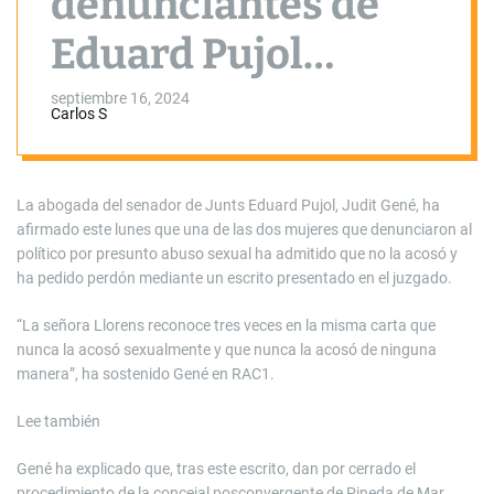
denunciantes de
Eduard Pujol
señala ahora que
septiembre 16, 2024
Carlos S
no hubo acoso y le
pide perdón
La abogada del senador de Junts Eduard Pujol, Judit Gené, ha
afirmado este lunes que una de las dos mujeres que denunciaron al
político por presunto abuso sexual ha admitido que no la acosó y
ha pedido perdón mediante un escrito presentado en el juzgado.
“La señora Llorens reconoce tres veces en la misma carta que
nunca la acosó sexualmente y que nunca la acosó de ninguna
manera”, ha sostenido Gené en RAC1.
Lee también
Gené ha explicado que, tras este escrito, dan por cerrado el
procedimiento de la concejal posconvergente de Pineda de Mar