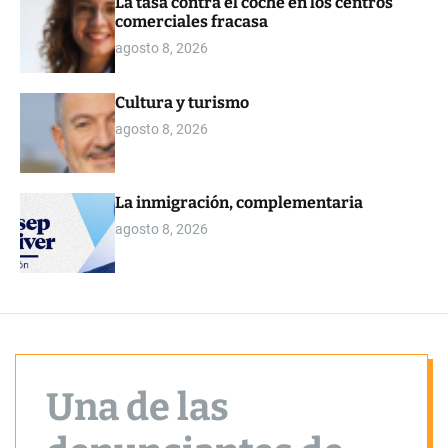
La tasa contra el coche en los centros
o
comerciales fracasa
r
m
agosto 8, 2026
o
d
e
Cultura y turismo
agosto 8, 2026
La inmigración, complementaria
agosto 8, 2026
Una de las