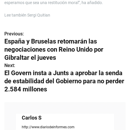
esperamos que sea una restitución moral”, ha añadido.
Lee también
Sergi Quitian
Previous:
N
España y Bruselas retomarán las
a
negociaciones con Reino Unido por
v
Gibraltar el jueves
Next:
e
El Govern insta a Junts a aprobar la senda
g
de estabilidad del Gobierno para no perder
2.584 millones
a
c
i
Carlos S
ó
http://www.diariodeinformes.com