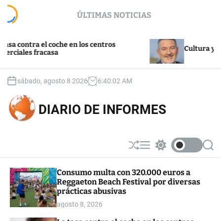
S
ÚLTIMAS NOTICIAS
k
i
p
contra el coche en los centros
t
Cultura y turism
ales fracasa
o
c
o
sábado, agosto 8 2026
6
:
40
:
02
AM
n
t
DIARIO DE INFORMES
e
n
t
S
M
S
S
h
e
w
e
u
n
i
a
Consumo multa con 320.000 euros a
ff
u
t
r
Reggaeton Beach Festival por diversas
l
c
c
e
h
h
prácticas abusivas
c
agosto 8, 2026
o
l