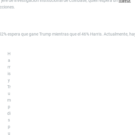
g, jefe de investigación institucional de Coinbase, quien espera un
mayor
cciones.
l 52% espera que gane Trump mientras que el 46% Harris. Actualmente, ha
H
a
rr
is
y
Tr
u
m
p
di
s
p
u