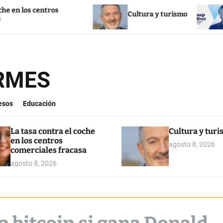
tros
Cultura y turismo
La inmigra
ORMES
esos
Educación
La tasa contra el coche
Cultura y tur
en los centros
agosto 8, 2026
comerciales fracasa
agosto 8, 2026