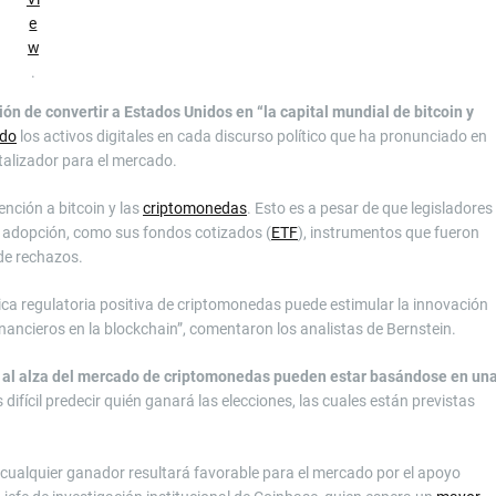
e
w
.
ón de convertir a Estados Unidos en “la capital mundial de bitcoin y
ado
los activos digitales en cada discurso político que ha pronunciado en
talizador para el mercado.
ención a bitcoin y las
criptomonedas
. Esto es a pesar de que legisladores
 adopción, como sus fondos cotizados (
ETF
), instrumentos que fueron
de rechazos.
tica regulatoria positiva de criptomonedas puede estimular la innovación
nancieros en la blockchain”, comentaron los analistas de Bernstein.
s al alza del mercado de criptomonedas pueden estar basándose en un
difícil predecir quién ganará las elecciones, las cuales están previstas
 cualquier ganador resultará favorable para el mercado por el apoyo