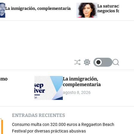
La saturación de la red eléctric
ción, complementaria
negocios fotovoltaicos
S
S
S
h
w
e
u
i
a
ismo
La inmigración,
ff
t
r
complementaria
l
c
c
e
h
h
agosto 8, 2026
c
o
l
o
ENTRADAS RECIENTES
r
m
Consumo multa con 320.000 euros a Reggaeton Beach
o
d
Festival por diversas prácticas abusivas