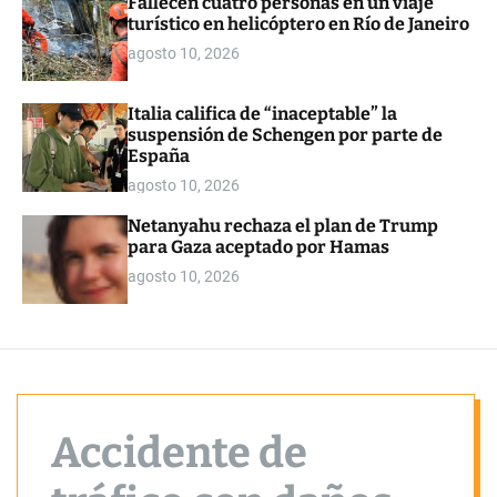
Fallecen cuatro personas en un viaje
o
turístico en helicóptero en Río de Janeiro
r
m
agosto 10, 2026
o
d
e
Italia califica de “inaceptable” la
suspensión de Schengen por parte de
España
agosto 10, 2026
Netanyahu rechaza el plan de Trump
para Gaza aceptado por Hamas
agosto 10, 2026
Accidente de