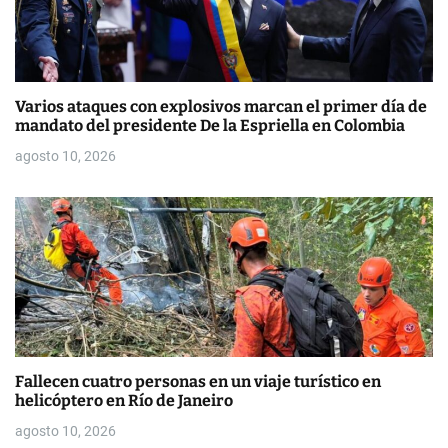
n
t
r
Varios ataques con explosivos marcan el primer día de
a
mandato del presidente De la Espriella en Colombia
d
agosto 10, 2026
a
s
Fallecen cuatro personas en un viaje turístico en
helicóptero en Río de Janeiro
agosto 10, 2026