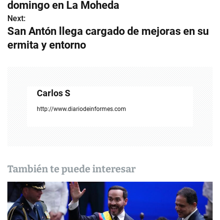
a
domingo en La Moheda
v
Next:
San Antón llega cargado de mejoras en su
e
ermita y entorno
g
a
c
Carlos S
i
http://www.diariodeinformes.com
ó
n
d
También te puede interesar
e
e