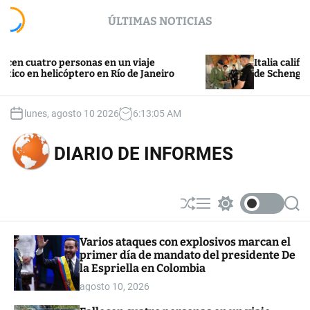
S
ÚLTIMAS NOTICIAS
k
i
p
uatro personas en un viaje
Italia califica de “
t
n helicóptero en Río de Janeiro
de Schengen por pa
o
c
o
lunes, agosto 10 2026
6
:
13
:
05
AM
n
t
DIARIO DE INFORMES
e
n
t
S
M
S
S
h
e
w
e
u
n
i
a
Varios ataques con explosivos marcan el
ff
u
t
r
primer día de mandato del presidente De
l
c
c
e
h
h
la Espriella en Colombia
c
agosto 10, 2026
o
l