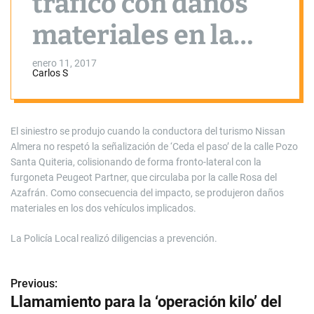
tráfico con daños
materiales en la
calle Pozo Santa
enero 11, 2017
Carlos S
Quiteria
El siniestro se produjo cuando la conductora del turismo Nissan
Almera no respetó la señalización de ‘Ceda el paso’ de la calle Pozo
Santa Quiteria, colisionando de forma fronto-lateral con la
furgoneta Peugeot Partner, que circulaba por la calle Rosa del
Azafrán. Como consecuencia del impacto, se produjeron daños
materiales en los dos vehículos implicados.
La Policía Local realizó diligencias a prevención.
Previous:
N
Llamamiento para la ‘operación kilo’ del