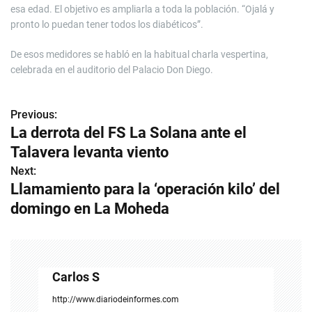
esa edad. El objetivo es ampliarla a toda la población. “Ojalá y
pronto lo puedan tener todos los diabéticos”.
De esos medidores se habló en la habitual charla vespertina,
celebrada en el auditorio del Palacio Don Diego.
Previous:
N
La derrota del FS La Solana ante el
a
Talavera levanta viento
v
Next:
Llamamiento para la ‘operación kilo’ del
e
domingo en La Moheda
g
a
c
Carlos S
i
http://www.diariodeinformes.com