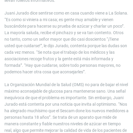
llevan folletos informativos.
Juani Jurado dice sentirse como en casa cuando viene a La Solana.
“Es como si viniera a mi casa; es gente muy amable y vienen
buscándote para hacerse su prueba de azúcar y charlar un poco”.
La mayoría saluda, recibe el pinchazo y se va tan contento. Otros
no tanto, como un señor mayor que dio casi doscientos “¡Tiene
usted que cuidarse!”, le dijo Jurado, contenta porque las dudas son
cada vez menos. “Se nota que el trabajo de los médicos y las
asociaciones recoge frutos y la gente está más informada y
formada”. “Hay que cuidarse, sobre todo personas mayores, no
podemos hacer otra cosa que aconsejarles”.
La Organización Mundial de la Salud (OMS) no para de bajar el nivel
máximo aconsejable de glucosa para mantenerse sano. Una señal
inequívoca de que el problema es importante. Sin embargo, Juani
Jurado está contenta por una noticia que invita al optimismo. “Nos
ha alegrado muchísimo que el Sescam done los nuevos medidores a
personas hasta 18 años”. Se trata de un aparato que mide de
manera constante y fiable nuestros niveles de azúcar en tiempo
real, algo que permite mejorar la calidad de vida de los pacientes de