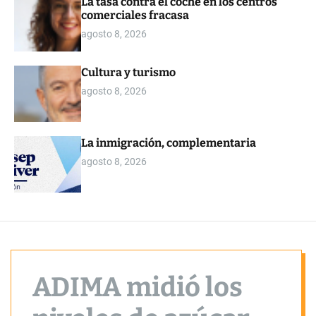
La tasa contra el coche en los centros
o
comerciales fracasa
r
m
agosto 8, 2026
o
d
e
Cultura y turismo
agosto 8, 2026
La inmigración, complementaria
agosto 8, 2026
ADIMA midió los