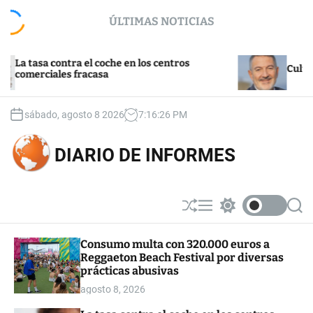
S
ÚLTIMAS NOTICIAS
k
i
p
asa contra el coche en los centros
t
Cultura y tu
rciales fracasa
o
c
o
sábado, agosto 8 2026
7
:
16
:
27
PM
n
t
DIARIO DE INFORMES
e
n
t
S
M
S
S
h
e
w
e
u
n
i
a
Consumo multa con 320.000 euros a
ff
u
t
r
Reggaeton Beach Festival por diversas
l
c
c
e
h
h
prácticas abusivas
c
agosto 8, 2026
o
l