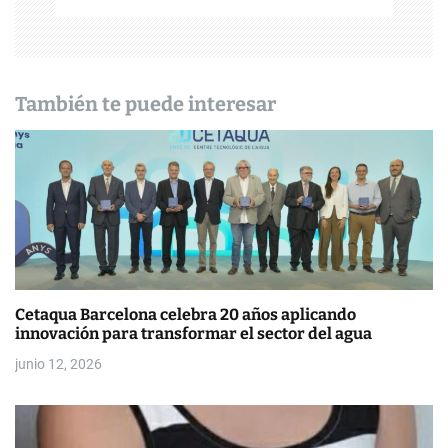
ó
n
d
También te puede interesar
e
e
n
t
r
Cetaqua Barcelona celebra 20 años aplicando
a
innovación para transformar el sector del agua
d
junio 12, 2026
a
s