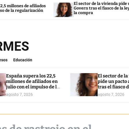
El sector de la vivienda pide un pacto a
s de afiliados
Govern tras el fiasco de la ley para res
egularización
la compra
ORMES
esos
Educación
España supera los 22,5
El sector de la
millones de afiliados en
pide un pacto 
julio con el impulso de la
tras el fiasco d
regularización
para restringi
agosto 7, 2026
agosto 7, 2026
compra