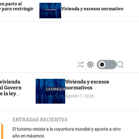
l
Tru
tringir
Vivienda y excesos normativos
por
S
S
S
h
w
e
u
i
a
 vivienda
Vivienda y excesos
ff
t
r
al Govern
normativos
l
c
c
e
h
h
e la ley
agosto 7, 2026
c
r la
o
l
o
ENTRADAS RECIENTES
r
m
El turismo resiste a la coyuntura mundial y apunta a otro
o
d
año en máximos