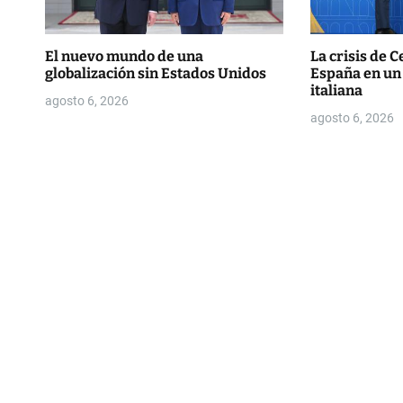
t
r
El nuevo mundo de una
La crisis de C
globalización sin Estados Unidos
España en un e
a
italiana
agosto 6, 2026
d
agosto 6, 2026
a
s