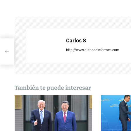
v
e
g
a
Carlos S
c
http://www.diariodeinformes.com
i
ó
n
También te puede interesar
d
e
e
n