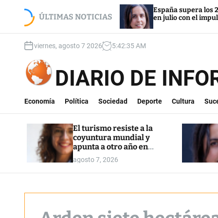
S
la coyuntura mundial y
España supera los 22,5 millone
k
ÚLTIMAS NOTICIAS
n máximos
en julio con el impulso de la r
i
p
viernes, agosto 7 2026
5
:
42
:
36
AM
t
o
c
DIARIO DE INF
o
n
t
Economía
Política
Sociedad
Deporte
Cultura
Suc
e
n
El turismo resiste a la
t
coyuntura mundial y
apunta a otro año en
máximos
agosto 7, 2026