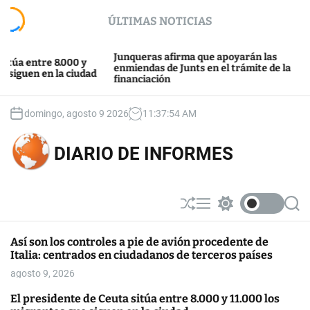
S
ÚLTIMAS NOTICIAS
k
i
p
Junqueras afirma que apoyarán las
J
ntre 8.000 y
t
enmiendas de Junts en el trámite de la
d
n en la ciudad
financiación
B
o
c
o
domingo, agosto 9 2026
11
:
37
:
54
AM
n
t
DIARIO DE INFORMES
e
n
t
S
M
S
S
h
e
w
e
u
n
i
a
Así son los controles a pie de avión procedente de
ff
u
t
r
Italia: centrados en ciudadanos de terceros países
l
c
c
e
h
h
agosto 9, 2026
c
o
El presidente de Ceuta sitúa entre 8.000 y 11.000 los
l