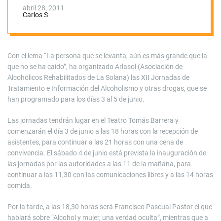
Jornadas de
abril 28, 2011
Carlos S
Alcoholismo.
Tendrán lugar del 3
Con el lema “La persona que se levanta, aún es más grande que la
que no se ha caído”, ha organizado Arlasol (Asociación de
al 5 de junio
Alcohólicos Rehabilitados de La Solana) las XII Jornadas de
Tratamiento e Información del Alcoholismo y otras drogas, que se
han programado para los días 3 al 5 de junio.
Las jornadas tendrán lugar en el Teatro Tomás Barrera y
comenzarán el día 3 de junio a las 18 horas con la recepción de
asistentes, para continuar a las 21 horas con una cena de
convivencia. El sábado 4 de junio está prevista la inauguración de
las jornadas por las autoridades a las 11 de la mañana, para
continuar a las 11,30 con las comunicaciones libres y a las 14 horas
comida.
Por la tarde, a las 18,30 horas será Francisco Pascual Pastor el que
hablará sobre “Alcohol y mujer, una verdad oculta”, mientras que a