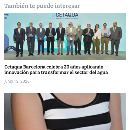
e
También te puede interesar
e
n
t
r
a
d
Cetaqua Barcelona celebra 20 años aplicando
innovación para transformar el sector del agua
a
junio 12, 2026
s