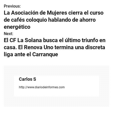
Previous:
N
La Asociación de Mujeres cierra el curso
a
de cafés coloquio hablando de ahorro
v
energético
Next:
e
El CF La Solana busca el último triunfo en
g
casa. El Renova Uno termina una discreta
liga ante el Carranque
a
c
i
Carlos S
ó
http://www.diariodeinformes.com
n
d