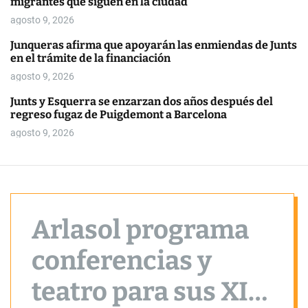
migrantes que siguen en la ciudad
o
r
agosto 9, 2026
m
o
Junqueras afirma que apoyarán las enmiendas de Junts
d
en el trámite de la financiación
e
agosto 9, 2026
Junts y Esquerra se enzarzan dos años después del
regreso fugaz de Puigdemont a Barcelona
agosto 9, 2026
Arlasol programa
conferencias y
teatro para sus XII