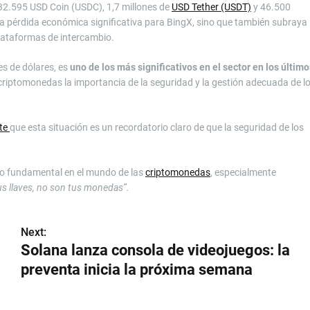
2.595 USD Coin (USDC), 1,7 millones de
USD Tether (USDT)
y 46.500
na pérdida económica significativa para BingX, sino que también subraya
plataformas de intercambio.
es de dólares, es
uno de los más significativos en el sector en los último
criptomonedas la importancia de la seguridad y la gestión adecuada de l
nte
que esta situación es un recordatorio claro de que la seguridad de los
pio fundamental en el mundo de las
criptomonedas
, especialmente
us llaves, no son tus monedas”.
Next:
Solana lanza consola de videojuegos: la
preventa inicia la próxima semana