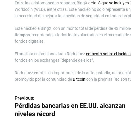
Entre las criptomonedas robadas, BingX
detalló que se incluyen
3
Worldcoin (WLD), entre otras. Este hackeo no solo representa u
la necesidad de mejorar las medidas de seguridad en todas las 
Este hackeo a BingX, con un monto total de pérdida de 43 millon
tiempos
, recordando a todos los involucrados en el mercado de 
fondos digitales.
El analista colombiano Juan Rodríguez
comentó sobre el incide
fondos en los exchanges “depende de ellos”.
Rodríguez enfatiza la importancia de la autocustodia, un princi
promovido por la comunidad de
Bitcoin
con la premisa
“no son t
Previous:
N
Pérdidas bancarias en EE.UU. alcanzan
a
niveles récord
v