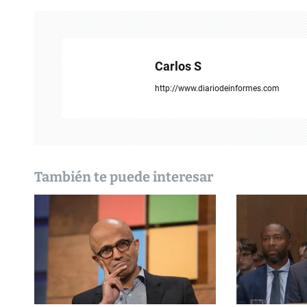
e
g
a
Carlos S
c
http://www.diariodeinformes.com
i
ó
n
También te puede interesar
d
e
e
n
t