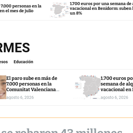
1.700 euros por una semana de alquiler
 la
vacacional en Benidorm: suben los precios
un 8%
ORMES
esos
Educación
El paro sube en más de
1.700 euros p
7.000 personas en la
semana de alq
Comunitat Valenciana
vacacional en
en el mes de julio
suben los pre
agosto 6, 2026
agosto 6, 2026