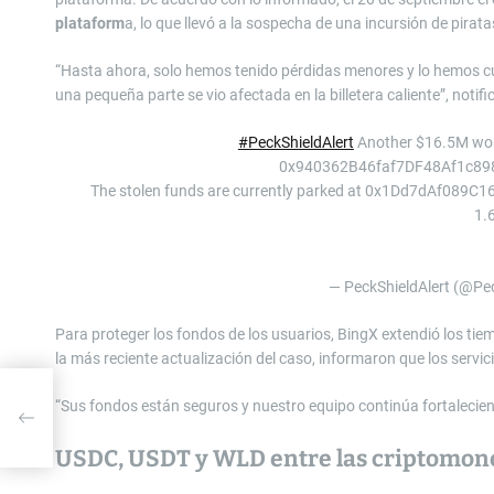
plataform
a, lo que llevó a la sospecha de una incursión de pirat
“Hasta ahora, solo hemos tenido pérdidas menores y lo hemos cubi
una pequeña parte se vio afectada en la billetera caliente”, notifi
#PeckShieldAlert
Another $16.5M wor
0x940362B46faf7DF48Af1c898
The stolen funds are currently parked at 0x1Dd7dAf089
1.
— PeckShieldAlert (@Pe
Para proteger los fondos de los usuarios, BingX extendió los ti
la más reciente actualización del caso, informaron que los servici
“Sus fondos están seguros y nuestro equipo continúa fortalecien
USDC, USDT y WLD entre las criptomon