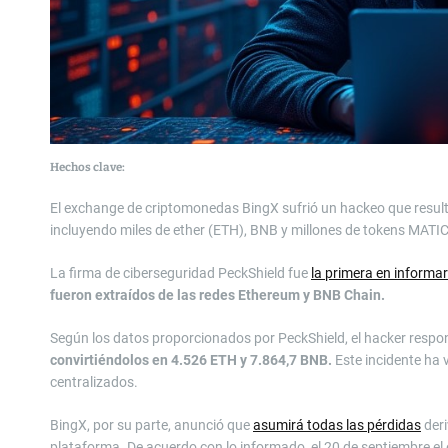
Hechos clave:
El exchange de criptomonedas BingX sufrió un hackeo que resultó 
incluyendo miles de ether (ETH), BNB y millones de tokens MATIC,
La firma de ciberseguridad PeckShield fue
la primera en informar
fueron extraídos de las redes Ethereum y BNB Chain.
Según los datos proporcionados por PeckShield, el hacker respon
convirtiéndolos en 4.526 ETH y 7.864,7 BNB.
Este incidente ha 
centralizados.
BingX, por su parte, anunció que
asumirá todas las pérdidas
deri
plataforma. De acuerdo con lo informado, el 20 de septiembre e