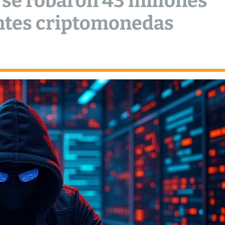
 se robaron 43 millones
entes criptomonedas