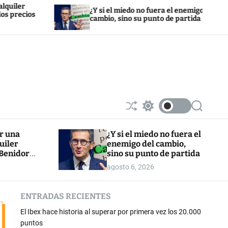
¿Y si el miedo no fuera el enemigo del
cambio, sino su punto de partida
S
S
S
h
w
e
u
i
a
or una
¿Y si el miedo no fuera el
ff
t
r
uiler
enemigo del cambio,
l
c
c
e
h
h
 Benidorm:
sino su punto de partida
c
cios un 8%
agosto 6, 2026
o
l
o
ENTRADAS RECIENTES
r
m
El Ibex hace historia al superar por primera vez los 20.000
o
d
puntos