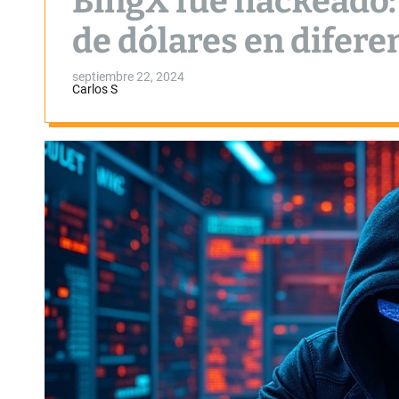
BingX fue hackeado:
de dólares en difer
septiembre 22, 2024
Carlos S