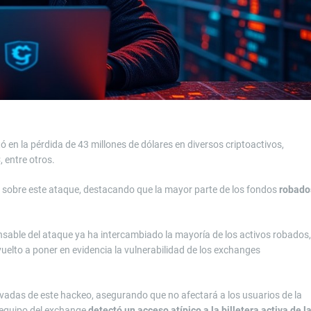
en la pérdida de 43 millones de dólares en diversos criptoactivos,
 entre otros.
sobre este ataque, destacando que la mayor parte de los fondos
robado
sable del ataque ya ha intercambiado la mayoría de los activos robados,
vuelto a poner en evidencia la vulnerabilidad de los exchanges
vadas de este hackeo, asegurando que no afectará a los usuarios de la
l equipo del exchange
detectó un acceso atípico a la billetera activa de l