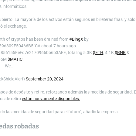
as informáticos.
erto. La mayoría de los activos están seguros en billeteras frías, y solo
có el exchange.
th of cryptos has been drained from
#BingX
by
9d809F50466B5fCA about 7 hours ago.
C16856155FeFd7e2170966bb6b3AEE, totaling 5.3K
$ETH
, 4.1K
$BNB
&
65M
$MATIC
.
We…
ckShieldAlert)
September 20, 2024
empos de depósito y retiro, reforzando además las medidas de seguridad. 
os de retiro
están nuevamente disponibles.
do las medidas de seguridad para el futuro”, añadió la empresa.
edas robadas