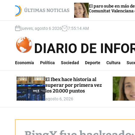
S
 por primera
El paro sube en más de 7.000 personas en
k
ÚLTIMAS NOTICIAS
Comunitat Valenciana en el mes de julio
i
p
jueves, agosto 6 2026
7
:
55
:
16
AM
t
o
c
DIARIO DE INF
o
n
t
Economía
Política
Sociedad
Deporte
Cultura
Suc
e
n
El Ibex hace historia al
t
superar por primera vez
los 20.000 puntos
agosto 6, 2026