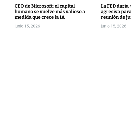
r
CEO de Microsoft: el capital
La FED daría
humano se vuelve más valioso a
agresiva par
a
medida que crece la IA
reunión de ju
d
junio 15, 2026
junio 15, 2026
a
s