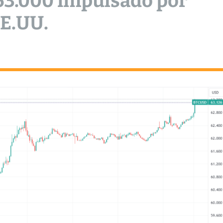
 63.000 impulsado por
EE.UU.