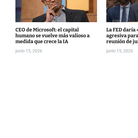
n
t
r
CEO de Microsoft: el capital
La FED daría
humano se vuelve más valioso a
agresiva par
a
medida que crece la IA
reunión de ju
d
junio 15, 2026
junio 15, 2026
a
s