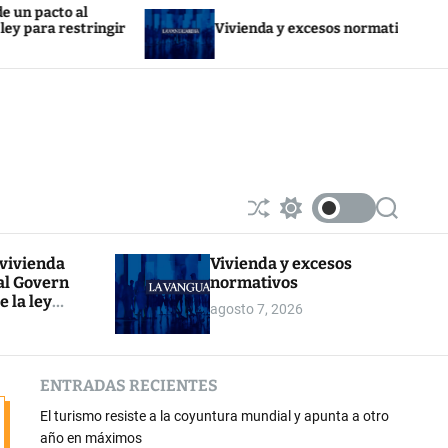
Trum
ingir
Vivienda y excesos normativos
por s
S
S
S
h
w
e
u
i
a
 vivienda
Vivienda y excesos
ff
t
r
al Govern
normativos
l
c
c
e
h
h
e la ley
agosto 7, 2026
c
r la
o
l
o
ENTRADAS RECIENTES
r
m
El turismo resiste a la coyuntura mundial y apunta a otro
o
d
año en máximos