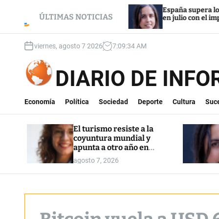
S
a coyuntura mundial y
España supera los 22,5 millones 
k
ÚLTIMAS NOTICIAS
máximos
en julio con el impulso de la reg
i
p
viernes, agosto 7 2026
7
:
09
:
35
AM
t
o
c
DIARIO DE INF
o
n
t
Economía
Política
Sociedad
Deporte
Cultura
Suc
e
n
El turismo resiste a la
t
coyuntura mundial y
apunta a otro año en
máximos
agosto 7, 2026