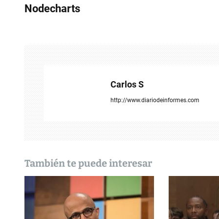
a
Nodecharts
v
e
g
a
Carlos S
c
http://www.diariodeinformes.com
i
ó
n
También te puede interesar
d
e
e