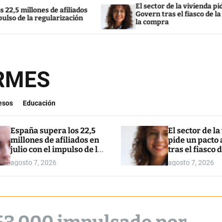
El sector de la vivienda pide un pacto al
de afiliados
Govern tras el fiasco de la ley para restr
ularización
la compra
ORMES
esos
Educación
España supera los 22,5
El sector de la
millones de afiliados en
pide un pacto 
julio con el impulso de la
tras el fiasco d
regularización
para restringi
agosto 7, 2026
agosto 7, 2026
compra