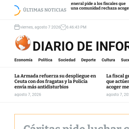
S
gue en Ceuta
La fiscal general pide a los fiscales que
Mel
vía más
actúen si una comunidad rechaza acoger
k
ÚLTIMAS NOTICIAS
fro
menores
i
p
viernes, agosto 7 2026
6
:
46
:
44
PM
t
o
c
DIARIO DE INF
o
n
t
Economía
Política
Sociedad
Deporte
Cultura
Suc
e
n
La Armada refuerza su despliegue en
La fiscal g
t
Ceuta con dos fragatas y la Policía
que actúe
envía más antidisturbios
acoger me
agosto 7, 2026
agosto 7, 2