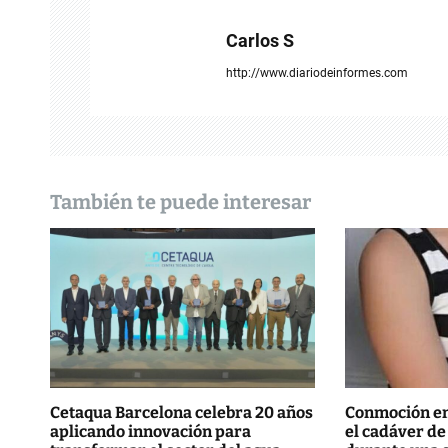
a
Carlos S
c
http://www.diariodeinformes.com
i
ó
n
También te puede interesar
d
e
e
n
t
r
Cetaqua Barcelona celebra 20 años
Conmoción en 
aplicando innovación para
el cadáver de
a