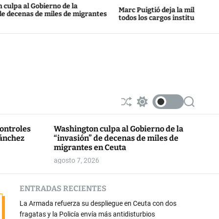
bierno de la
Marc Puigtió deja la militancia de ERC y
de miles de migrantes
todos los cargos institucionales
S
S
S
h
w
e
u
i
a
controles
Washington culpa al Gobierno de la
ff
t
r
Sánchez
“invasión” de decenas de miles de
l
c
c
e
h
h
migrantes en Ceuta
c
agosto 7, 2026
o
l
o
ENTRADAS RECIENTES
r
m
La Armada refuerza su despliegue en Ceuta con dos
o
d
fragatas y la Policía envía más antidisturbios