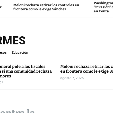
Washington culpa al Go
oni rechaza retirar los controles en
“invasión” de decenas 
ntera como le exige Sánchez
en Ceuta
ORMES
esos
Educación
eneral pide a los fiscales
Meloni rechaza retirar los 
n si una comunidad rechaza
en frontera como le exige 
nores
agosto 7, 2026
026