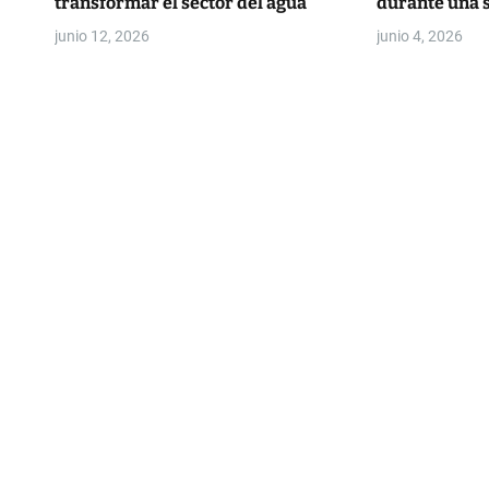
transformar el sector del agua
durante una
d
junio 12, 2026
junio 4, 2026
a
s