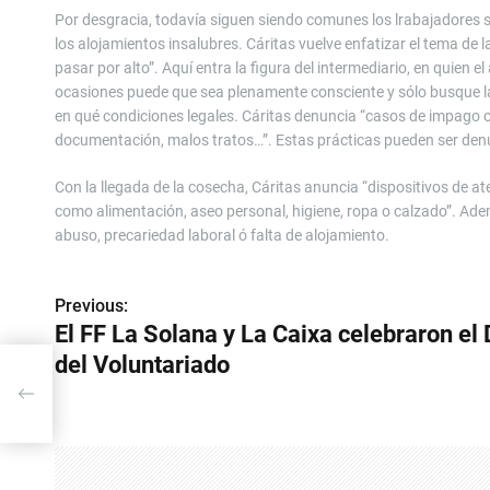
Por desgracia, todavía siguen siendo comunes los lrabajadores si
los alojamientos insalubres. Cáritas vuelve enfatizar el tema de 
pasar por alto”. Aquí entra la figura del intermediario, en quien 
ocasiones puede que sea plenamente consciente y sólo busque l
en qué condiciones legales. Cáritas denuncia “casos de impago o
documentación, malos tratos…”. Estas prácticas pueden ser denun
Con la llegada de la cosecha, Cáritas anuncia “dispositivos de 
como alimentación, aseo personal, higiene, ropa o calzado”. Ad
abuso, precariedad laboral ó falta de alojamiento.
Previous:
N
El FF La Solana y La Caixa celebraron el 
a
del Voluntariado
v
e
g