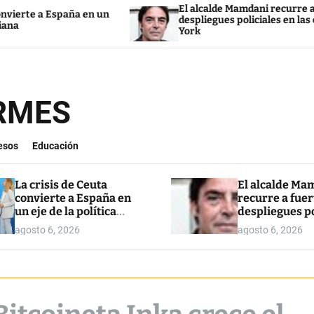
El alcalde Mamdani recurre a fuertes
ña en un
despliegues policiales en las calles de Nueva
York
ORMES
esos
Educación
La crisis de Ceuta
El alcalde Ma
convierte a España en
recurre a fuer
un eje de la política
despliegues po
italiana
en las calles 
agosto 6, 2026
agosto 6, 2026
York