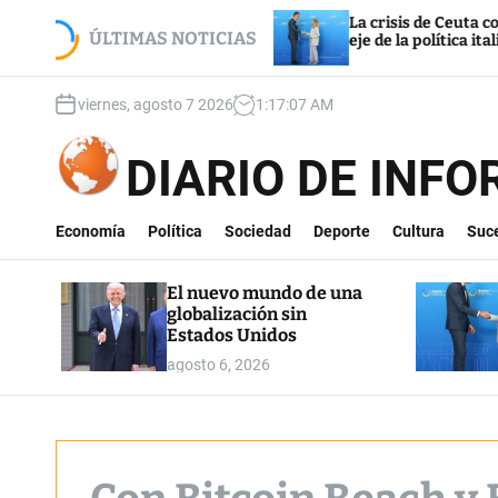
S
alización sin
La crisis de Ceuta convierte a Espa
k
ÚLTIMAS NOTICIAS
eje de la política italiana
i
p
viernes, agosto 7 2026
1
:
17
:
08
AM
t
o
c
DIARIO DE INF
o
n
t
Economía
Política
Sociedad
Deporte
Cultura
Suc
e
n
El nuevo mundo de una
t
globalización sin
Estados Unidos
agosto 6, 2026