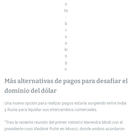
n
te
:
b
r
o
o
ki
n
g
s.
Más alternativas de pagos para desafiar el
dominio del dólar
Una nueva opción para realizar pagos estaría surgiendo entre India
y Rusia para liquidar sus intercambios comerciales.
“Tras la reciente reunión del primer ministro Narendra Modi con el
presidente ruso Vladimir Putin en Moscú, donde ambos acordaron