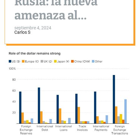
Rusia: la nueva
amenaza al
dominio global del
septiembre 4, 2024
Carlos S
dólar