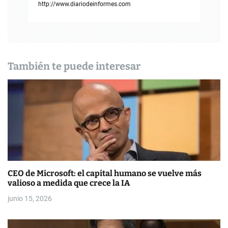
i
http://www.diariodeinformes.com
ó
n
d
También te puede interesar
e
e
n
t
r
CEO de Microsoft: el capital humano se vuelve más
a
valioso a medida que crece la IA
d
junio 15, 2026
a