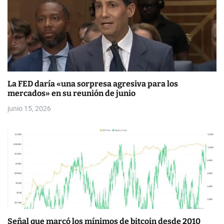
s
La FED daría «una sorpresa agresiva para los
mercados» en su reunión de junio
junio 15, 2026
Señal que marcó los mínimos de bitcoin desde 2010