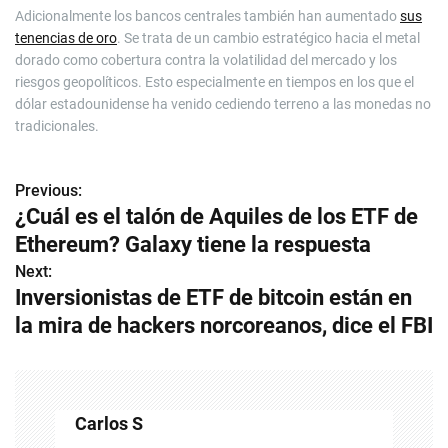
Adicionalmente los bancos centrales también han aumentado
sus
tenencias de oro
. Se trata de un cambio estratégico hacia el metal
dorado como cobertura contra la volatilidad del mercado y los
riesgos geopolíticos. Esto especialmente en tiempos en los que el
dólar estadounidense ha venido cediendo terreno a las monedas no
tradicionales.
Previous:
N
¿Cuál es el talón de Aquiles de los ETF de
a
Ethereum? Galaxy tiene la respuesta
v
Next:
Inversionistas de ETF de bitcoin están en
e
la mira de hackers norcoreanos, dice el FBI
g
a
c
Carlos S