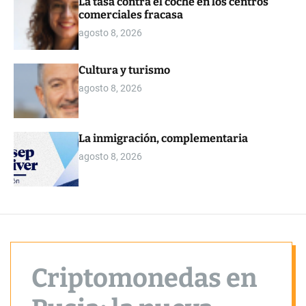
La tasa contra el coche en los centros
o
comerciales fracasa
r
m
agosto 8, 2026
o
d
e
Cultura y turismo
agosto 8, 2026
La inmigración, complementaria
agosto 8, 2026
Criptomonedas en