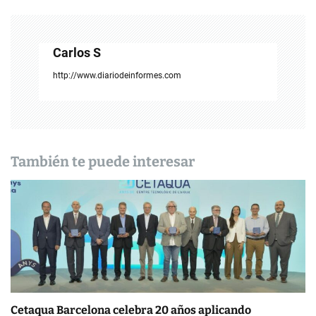
a
c
Carlos S
i
http://www.diariodeinformes.com
ó
n
d
También te puede interesar
e
e
n
t
r
Cetaqua Barcelona celebra 20 años aplicando