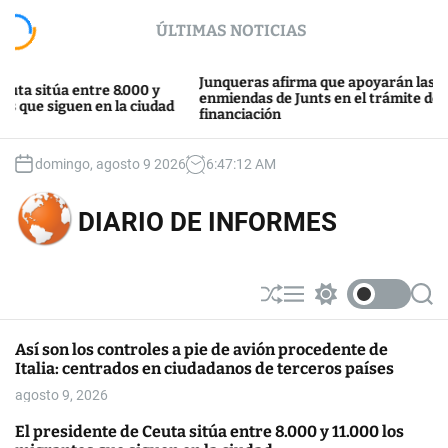
S
ÚLTIMAS NOTICIAS
k
i
p
Junqueras afirma que apoyarán las
túa entre 8.000 y
t
enmiendas de Junts en el trámite de la
siguen en la ciudad
financiación
o
c
o
domingo, agosto 9 2026
6
:
47
:
13
AM
n
t
DIARIO DE INFORMES
e
n
t
S
M
S
S
h
e
w
e
u
n
i
a
Así son los controles a pie de avión procedente de
ff
u
t
r
Italia: centrados en ciudadanos de terceros países
l
c
c
e
h
h
agosto 9, 2026
c
o
El presidente de Ceuta sitúa entre 8.000 y 11.000 los
l