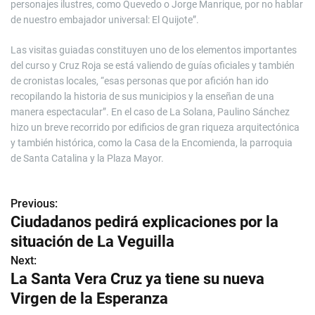
personajes ilustres, como Quevedo o Jorge Manrique, por no hablar
de nuestro embajador universal: El Quijote”.
Las visitas guiadas constituyen uno de los elementos importantes
del curso y Cruz Roja se está valiendo de guías oficiales y también
de cronistas locales, “esas personas que por afición han ido
recopilando la historia de sus municipios y la enseñan de una
manera espectacular”. En el caso de La Solana, Paulino Sánchez
hizo un breve recorrido por edificios de gran riqueza arquitectónica
y también histórica, como la Casa de la Encomienda, la parroquia
de Santa Catalina y la Plaza Mayor.
Previous:
N
Ciudadanos pedirá explicaciones por la
a
situación de La Veguilla
v
Next:
La Santa Vera Cruz ya tiene su nueva
e
Virgen de la Esperanza
g