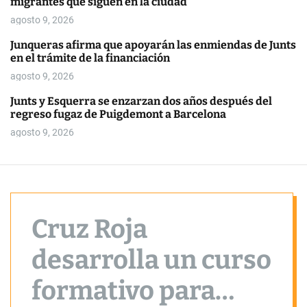
migrantes que siguen en la ciudad
o
r
agosto 9, 2026
m
o
Junqueras afirma que apoyarán las enmiendas de Junts
d
en el trámite de la financiación
e
agosto 9, 2026
Junts y Esquerra se enzarzan dos años después del
regreso fugaz de Puigdemont a Barcelona
agosto 9, 2026
Cruz Roja
desarrolla un curso
formativo para