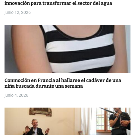
a
innovación para transformar el sector del agua
d
junio 12, 2026
a
s
Conmoción en Francia al hallarse el cadáver de una
niña buscada durante una semana
junio 4, 2026