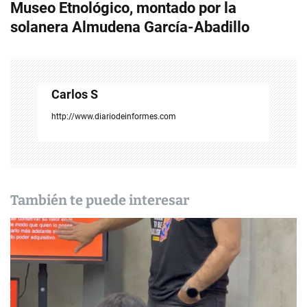
g
Museo Etnológico, montado por la
solanera Almudena García-Abadillo
a
c
i
Carlos S
ó
http://www.diariodeinformes.com
n
d
e
También te puede interesar
e
n
t
r