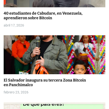
a
d
40 estudiantes de Cabudare, en Venezuela,
aprendieron sobre Bitcoin
a
abril 17, 2026
s
El Salvador inaugura su tercera Zona Bitcoin
en Panchimalco
febrero 23, 2026