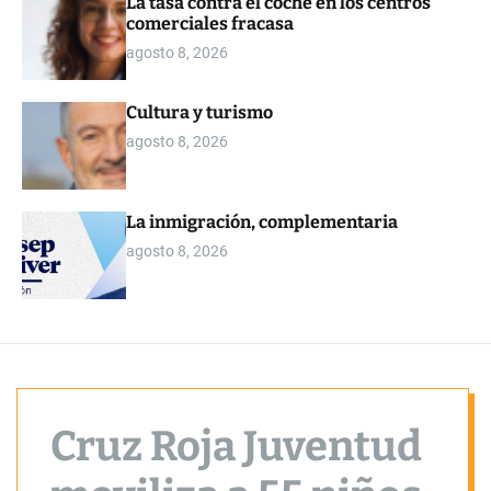
La tasa contra el coche en los centros
o
comerciales fracasa
r
m
agosto 8, 2026
o
d
e
Cultura y turismo
agosto 8, 2026
La inmigración, complementaria
agosto 8, 2026
Cruz Roja Juventud