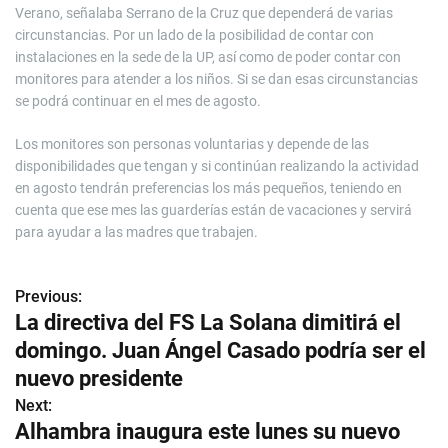
Verano, señalaba Serrano de la Cruz que dependerá de varias
circunstancias. Por un lado de la posibilidad de contar con
instalaciones en la sede de la UP, así como de poder contar con
monitores para atender a los niños. Si se dan esas circunstancias
se podrá continuar en el mes de agosto.
Los monitores son personas voluntarias y depende de las
disponibilidades que tengan y si continúan realizando la actividad
en agosto tendrán preferencias los más pequeños, teniendo en
cuenta que ese mes las guarderías están de vacaciones y servirá
para ayudar a las madres que trabajen.
Previous:
N
La directiva del FS La Solana dimitirá el
a
domingo. Juan Ángel Casado podría ser el
v
nuevo presidente
Next:
e
Alhambra inaugura este lunes su nuevo