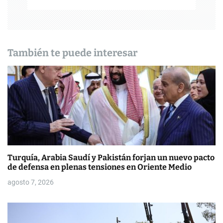
ó
n
d
También te puede interesar
e
e
n
t
r
Turquía, Arabia Saudí y Pakistán forjan un nuevo pacto
a
de defensa en plenas tensiones en Oriente Medio
d
agosto 7, 2026
a
s