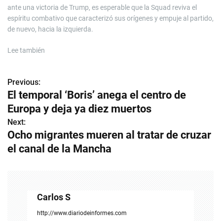
ante una victoria de Trump, es esperable que la Squad reviva el
espíritu combativo que caracterizó sus orígenes y empuje al partido,
de nuevo, hacia la izquierda.
Lee también
Previous:
N
El temporal ‘Boris’ anega el centro de
a
Europa y deja ya diez muertos
v
Next:
Ocho migrantes mueren al tratar de cruzar
e
el canal de la Mancha
g
a
c
Carlos S
i
http://www.diariodeinformes.com