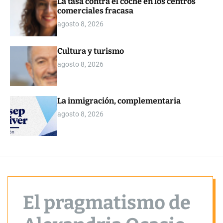
La tasa contra el coche en los centros
o
comerciales fracasa
r
m
agosto 8, 2026
o
d
e
Cultura y turismo
agosto 8, 2026
La inmigración, complementaria
agosto 8, 2026
El pragmatismo de