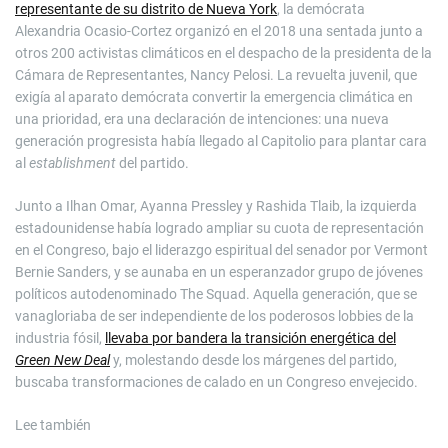
representante de su distrito de Nueva York
, la demócrata
Alexandria Ocasio-Cortez organizó en el 2018 una sentada junto a
otros 200 activistas climáticos en el despacho de la presidenta de la
Cámara de Representantes, Nancy Pelosi. La revuelta juvenil, que
exigía al aparato demócrata convertir la emergencia climática en
una prioridad, era una declaración de intenciones: una nueva
generación progresista había llegado al Capitolio para plantar cara
al
establishment
del partido.
Junto a Ilhan Omar, Ayanna Pressley y Rashida Tlaib, la izquierda
estadounidense había logrado ampliar su cuota de representación
en el Congreso, bajo el liderazgo espiritual del senador por Vermont
Bernie Sanders, y se aunaba en un esperanzador grupo de jóvenes
políticos autodenominado The Squad. Aquella generación, que se
vanagloriaba de ser independiente de los poderosos lobbies de la
industria fósil,
llevaba por bandera la transición energética del
Green New Deal
y, molestando desde los márgenes del partido,
buscaba transformaciones de calado en un Congreso envejecido.
Lee también