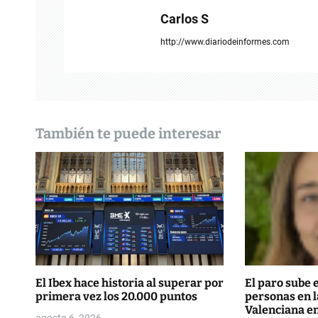
a
Carlos S
c
http://www.diariodeinformes.com
i
ó
n
También te puede interesar
d
e
e
n
t
r
El Ibex hace historia al superar por
El paro sube 
primera vez los 20.000 puntos
personas en 
a
Valenciana en
agosto 6, 2026