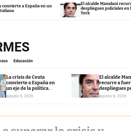
El alcalde Mamdani recurre a fuertes
spaña en un
despliegues policiales en las calles de Nu
York
ORMES
esos
Educación
La crisis de Ceuta
El alcalde Ma
convierte a España en
recurre a fuer
un eje de la política
despliegues po
italiana
en las calles 
agosto 6, 2026
agosto 6, 2026
York