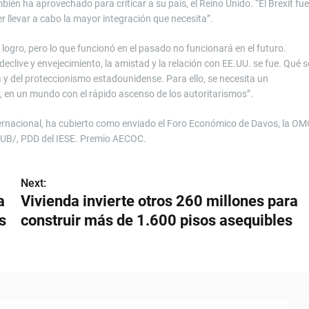
bién ha aprovechado para criticar a su país, el Reino Unido. “El Brexit fue
er llevar a cabo la mayor integración que necesita”.
logro, pero lo que funcionó en el pasado no funcionará en el futuro.
declive y envejecimiento, la amistad y la relación con EE.UU. se fue. Qué s
y del proteccionismo estadounidense. Para ello, se necesita un
, en un mundo con el rápido ascenso de los autoritarismos”.
ernacional, ha cubierto como enviado el Foro Económico de Davos, la OM
 UB/, PDD del IESE. Premio AECOC.
Next:
a
Vivienda invierte otros 260 millones para
s
construir más de 1.600 pisos asequibles