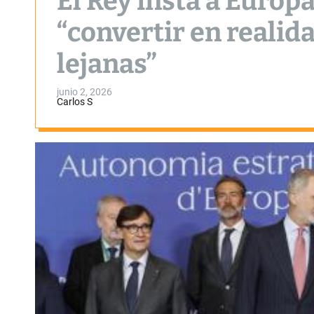
El Rey insta a Europa
“convertir en realid
lejanas”
junio 2, 2026
Carlos S