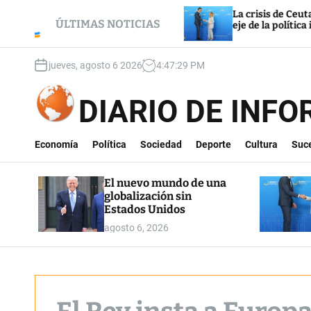
S
globalización sin
La crisis de Ceuta convierte a E
k
ÚLTIMAS NOTICIAS
eje de la política italiana
i
p
jueves, agosto 6 2026
4
:
47
:
30
PM
t
o
c
DIARIO DE INF
o
n
t
Economía
Política
Sociedad
Deporte
Cultura
Suc
e
n
El nuevo mundo de una
t
globalización sin
Estados Unidos
agosto 6, 2026