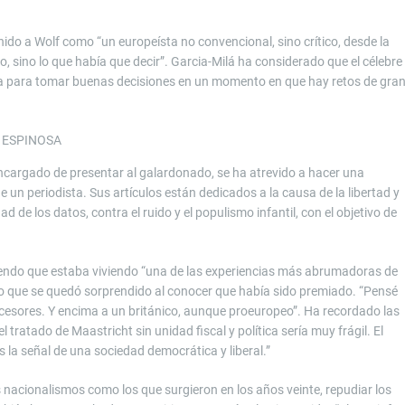
nido a Wolf como “un europeísta no convencional, sino crítico, desde la
o, sino lo que había que decir”. Garcia-Milá ha considerado que el célebre
ita para tomar buenas decisiones en un momento en que hay retos de gra
 ESPINOSA
 encargado de presentar al galardonado, se ha atrevido a hacer una
 un periodista. Sus artículos están dedicados a la causa de la libertad y
d de los datos, contra el ruido y el populismo infantil, con el objetivo de
iendo que estaba viviendo “una de las experiencias más abrumadoras de
cho que se quedó sorprendido al conocer que había sido premiado. “Pensé
ecesores. Y encima a un británico, aunque proeuropeo”. Ha recordado las
 tratado de Maastricht sin unidad fiscal y política sería muy frágil. El
s la señal de una sociedad democrática y liberal.”
s nacionalismos como los que surgieron en los años veinte, repudiar los