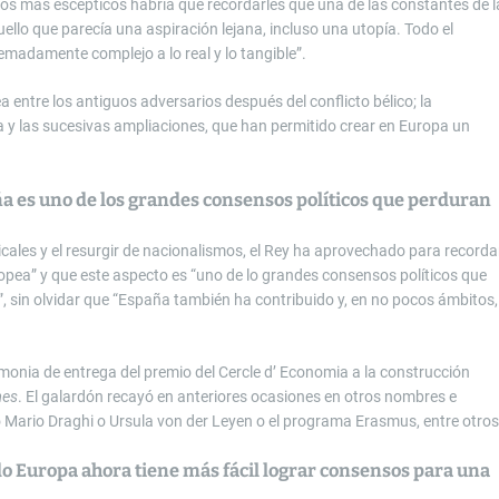
 los más escépticos habría que recordarles que una de las constantes de l
ello que parecía una aspiración lejana, incluso una utopía. Todo el
remadamente complejo a lo real y lo tangible”.
 entre los antiguos adversarios después del conflicto bélico; la
 y las sucesivas ampliaciones, que han permitido crear en Europa un
ña es uno de los grandes consensos políticos que perduran
ales y el resurgir de nacionalismos, el Rey ha aprovechado para recorda
opea” y que este aspecto es “uno de lo grandes consensos políticos que
 sin olvidar que “España también ha contribuido y, en no pocos ámbitos,
onia de entrega del premio del Cercle d’ Economia a la construcción
mes
. El galardón recayó en anteriores ocasiones en otros nombres e
mo Mario Draghi o Ursula von der Leyen o el programa Erasmus, entre otros
ido Europa ahora tiene más fácil lograr consensos para una