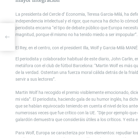
mayor integración
La presidenta del Cercle d’ Economia, Teresa Garcia-Milá, ha defi
independencia intelectual y el rigor, que nunca ha dicho lo cómod
periodista encarna “el tipo de debate público que Europa neces
magnitud, porque él mismo no ha tenido miedo a ser impopular”.
los
El Rey, en el centro, con el president Illa, Wolf y Garcia-Milà
MANÉ
El periodista y colaborador habitual de este diario, John Carlin,
metáfora con el club de fútbol Barcelona: “Martin Wolf es más que
de la verdad. Ostentan una fuerza moral cálida detrás de la frialda
servir a sus lectores”.
Martin Wolf ha recogido el premio visiblemente emocionado, dic
mi vida”. El periodista, haciendo gala de su humor inglés, ha di
que se habían equivocado teniendo en cuenta el nivel de los ant
numerosas veces que fue crítico con la UE. “Dije por ejemplo que el
galardón demuestra que consideráis útiles a los críticos. Y esta e
Para Wolf, Europa se caracteriza por tres elementos: repudiar lo