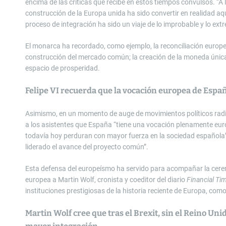
encima de las críticas que recibe en estos tiempos convulsos. “A
construcción de la Europa unida ha sido convertir en realidad aqu
proceso de integración ha sido un viaje de lo improbable y lo ext
El monarca ha recordado, como ejemplo, la reconciliación europea
construcción del mercado común; la creación de la moneda única
espacio de prosperidad.
Felipe VI recuerda que la vocación europea de Espa
Asimismo, en un momento de auge de movimientos políticos radic
a los asistentes que España “tiene una vocación plenamente eur
todavía hoy perduran con mayor fuerza en la sociedad española”,
liderado el avance del proyecto común”.
Esta defensa del europeísmo ha servido para acompañar la cerem
europea a Martin Wolf, cronista y coeditor del diario
Financial Ti
instituciones prestigiosas de la historia reciente de Europa, co
Martin Wolf cree que tras el Brexit, sin el Reino Un