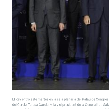
El Rey entró este martes en la sala plenaria del Palau de Congr
del Cercle, Teresa García-Milà y el president de la Generalitat, Sa