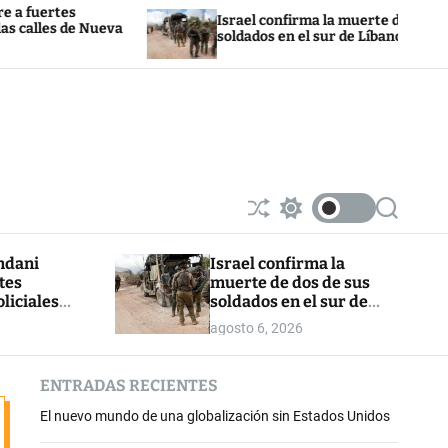
Israel confirma la muerte de dos de sus
eva
soldados en el sur de Líbano
S
S
S
h
w
e
u
i
a
mdani
Israel confirma la
ff
t
r
tes
muerte de dos de sus
l
c
c
e
h
h
liciales
soldados en el sur de
c
de Nueva
Líbano
agosto 6, 2026
o
l
o
ENTRADAS RECIENTES
r
m
El nuevo mundo de una globalización sin Estados Unidos
o
d