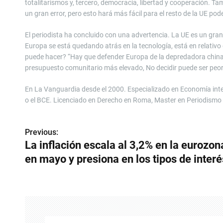
totalitarismos y, tercero, democracia, libertad y cooperación. Tam
un gran error, pero esto hará más fácil para el resto de la UE pod
El periodista ha concluido con una advertencia. La UE es un gran 
Europa se está quedando atrás en la tecnología, está en relativo 
puede hacer? “Hay que defender Europa de la depredadora china 
presupuesto comunitario más elevado, No decidir puede ser peor
En La Vanguardia desde el 2000. Especializado en Economía int
o el BCE. Licenciado en Derecho en Roma, Master en Periodismo
Previous:
N
La inflación escala al 3,2% en la eurozon
a
en mayo y presiona en los tipos de interé
v
e
g