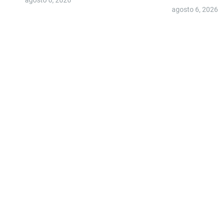
d
agosto 6, 2026
a
s