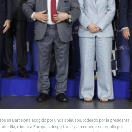
essos en Barcelona acogido por unos aplausos, rodeado por la presidenta
lvador Illa, e instó a Europa a despertarse y a recuperar su orgullo por