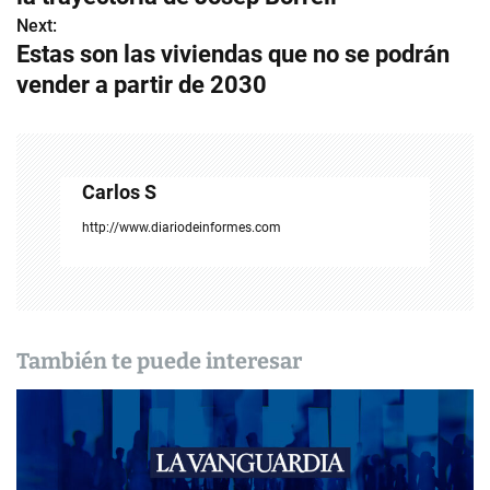
v
Next:
Estas son las viviendas que no se podrán
e
vender a partir de 2030
g
a
c
Carlos S
i
http://www.diariodeinformes.com
ó
n
d
También te puede interesar
e
e
n