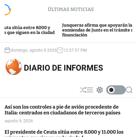
S
ÚLTIMAS NOTICIAS
k
i
p
Junqueras afirma que apoyarán las
túa entre 8.000 y
t
enmiendas de Junts en el trámite de la
siguen en la ciudad
financiación
o
c
o
domingo, agosto 9 2026
12
:
37
:
58
PM
n
t
DIARIO DE INFORMES
e
n
t
S
M
S
S
h
e
w
e
u
n
i
a
Así son los controles a pie de avión procedente de
ff
u
t
r
Italia: centrados en ciudadanos de terceros países
l
c
c
e
h
h
agosto 9, 2026
c
o
El presidente de Ceuta sitúa entre 8.000 y 11.000 los
l