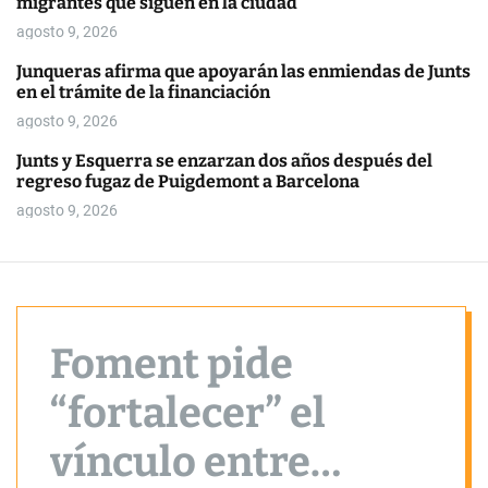
migrantes que siguen en la ciudad
o
r
agosto 9, 2026
m
o
Junqueras afirma que apoyarán las enmiendas de Junts
d
en el trámite de la financiación
e
agosto 9, 2026
Junts y Esquerra se enzarzan dos años después del
regreso fugaz de Puigdemont a Barcelona
agosto 9, 2026
Foment pide
“fortalecer” el
vínculo entre