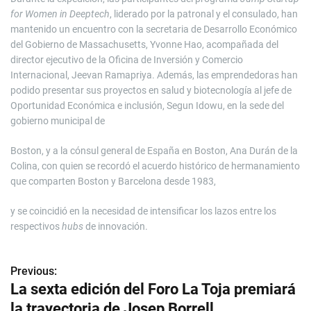
for Women in Deeptech
, liderado por la patronal y el consulado, han
mantenido un encuentro con la secretaria de Desarrollo Económico
del Gobierno de Massachusetts, Yvonne Hao, acompañada del
director ejecutivo de la Oficina de Inversión y Comercio
Internacional, Jeevan Ramapriya. Además, las emprendedoras han
podido presentar sus proyectos en salud y biotecnología al jefe de
Oportunidad Económica e inclusión, Segun Idowu, en la sede del
gobierno municipal de
Boston, y a la cónsul general de España en Boston, Ana Durán de la
Colina, con quien se recordó el acuerdo histórico de hermanamiento
que comparten Boston y Barcelona desde 1983,
y se coincidió en la necesidad de intensificar los lazos entre los
respectivos
hubs
de innovación.
Previous:
N
La sexta edición del Foro La Toja premiará
a
la trayectoria de Josep Borrell