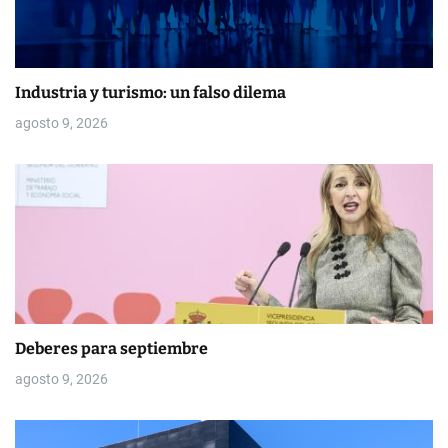
t
r
Industria y turismo: un falso dilema
a
agosto 9, 2026
d
a
s
Deberes para septiembre
agosto 9, 2026