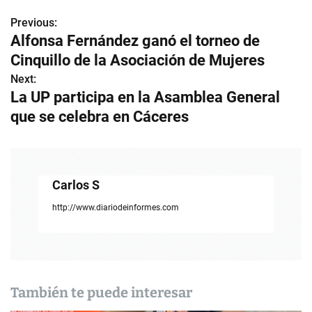
Previous:
N
Alfonsa Fernández ganó el torneo de
a
Cinquillo de la Asociación de Mujeres
v
Next:
La UP participa en la Asamblea General
e
que se celebra en Cáceres
g
a
c
Carlos S
i
http://www.diariodeinformes.com
ó
n
d
También te puede interesar