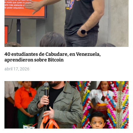
e
e
n
t
r
40 estudiantes de Cabudare, en Venezuela,
a
aprendieron sobre Bitcoin
d
abril 17, 2026
a
s