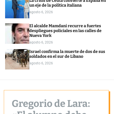
La crisis de Ceuta convierte a España en
o
un eje de la política italiana
r
m
agosto 6, 2026
o
d
e
El alcalde Mamdani recurre a fuertes
despliegues policiales en las calles de
Nueva York
agosto 6, 2026
Israel confirma la muerte de dos de sus
soldados en el sur de Líbano
agosto 6, 2026
Gregorio de Lara: