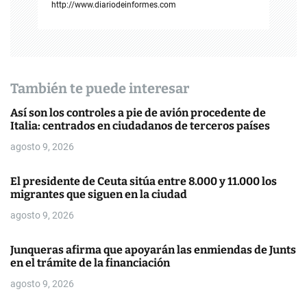
i
http://www.diariodeinformes.com
ó
n
d
También te puede interesar
e
Así son los controles a pie de avión procedente de
Italia: centrados en ciudadanos de terceros países
e
agosto 9, 2026
n
El presidente de Ceuta sitúa entre 8.000 y 11.000 los
t
migrantes que siguen en la ciudad
r
agosto 9, 2026
a
Junqueras afirma que apoyarán las enmiendas de Junts
en el trámite de la financiación
d
agosto 9, 2026
a