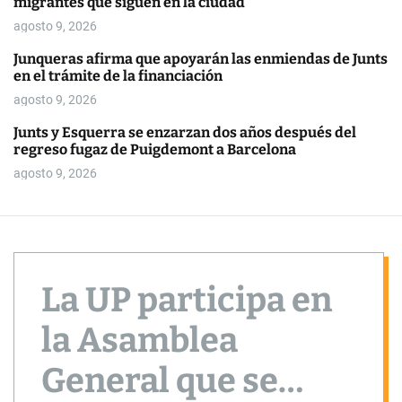
migrantes que siguen en la ciudad
o
r
agosto 9, 2026
m
o
Junqueras afirma que apoyarán las enmiendas de Junts
d
en el trámite de la financiación
e
agosto 9, 2026
Junts y Esquerra se enzarzan dos años después del
regreso fugaz de Puigdemont a Barcelona
agosto 9, 2026
La UP participa en
la Asamblea
General que se