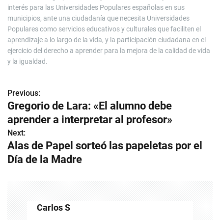
interés para las Universidades Populares españolas en sus
municipios, ante una ciudadanía que necesita Universidades
Populares como servicios educativos y culturales que faciliten el
aprendizaje a lo largo de la vida, y la participación ciudadana en el
ejercicio del derecho a aprender para la mejora de la calidad de vida
y la igualdad.
Previous:
N
Gregorio de Lara: «El alumno debe
a
aprender a interpretar al profesor»
v
Next:
Alas de Papel sorteó las papeletas por el
e
Día de la Madre
g
a
c
Carlos S