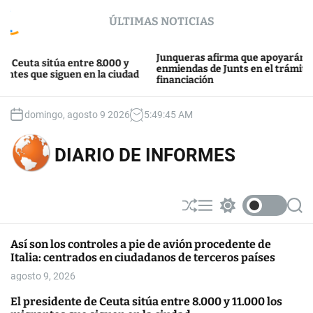
S
ÚLTIMAS NOTICIAS
k
i
p
Junqueras afirma que apoyarán las
euta sitúa entre 8.000 y
t
enmiendas de Junts en el trámite de l
es que siguen en la ciudad
financiación
o
c
o
domingo, agosto 9 2026
5
:
49
:
45
AM
n
t
DIARIO DE INFORMES
e
n
t
S
M
S
S
h
e
w
e
u
n
i
a
Así son los controles a pie de avión procedente de
ff
u
t
r
Italia: centrados en ciudadanos de terceros países
l
c
c
e
h
h
agosto 9, 2026
c
o
El presidente de Ceuta sitúa entre 8.000 y 11.000 los
l