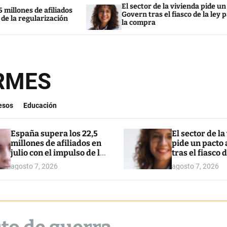
El sector de la vivienda pide un pacto al
dos
Govern tras el fiasco de la ley para restringir
ón
la compra
ORMES
esos
Educación
España supera los 22,5
El sector de la
millones de afiliados en
pide un pacto 
julio con el impulso de la
tras el fiasco d
regularización
para restringi
agosto 7, 2026
agosto 7, 2026
compra