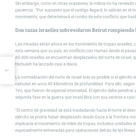
Sin embargo, como en otras ocasiones, la milicia no ha revelado 
paciencia. “Por supuesto que el castigo llegará; lo sabrán en el m
movimiento, que determinará el rumbo de este conflicto que hasta
Dos cazas israelíes sobrevolaron Beirut rompiendo 
Las miradas están ahora en los movimiento de tropas israelíes,
esta semana que su país, en conflicto con Hamas desde el pasad
60.000 israelíes se encuentran desplazados del norte de Israel
Hizbulah ha lanzado casi a diario.
e
un
La normalización del norte de Israel solo es posible si el ejército e
calculan en unos 40 kilómetros de profundidad. Para ello, según
Tiro, que fueron de especial intensidad. El ejército debe penetra
segunda fase en la guerra que Israel libra con sus vecinos a ca
“El centro de gravedad se está trasladando hacia el norte al desvia
ejército se podría haber desplazado desde Gaza a la frontera nort
implicaría el movimiento de miles de tropas, incluidas unidades de
especialmente entrenadas para operaciones detrás de las líneas