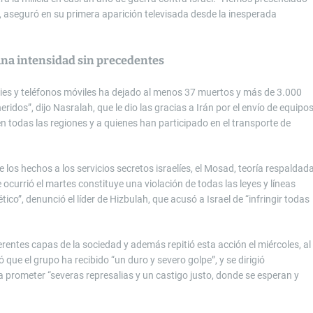
 aseguró en su primera aparición televisada desde la inesperada
 una intensidad sin precedentes
kies y teléfonos móviles ha dejado al menos 37 muertos y más de 3.000
idos”, dijo Nasralah, que le dio las gracias a Irán por el envío de equipo
todas las regiones y a quienes han participado en el transporte de
 los hechos a los servicios secretos israelíes, el Mosad, teoría respaldad
e ocurrió el martes constituye una violación de todas las leyes y líneas
tico”, denunció el líder de Hizbulah, que acusó a Israel de “infringir todas
erentes capas de la sociedad y además repitió esta acción el miércoles, al
ue el grupo ha recibido “un duro y severo golpe”, y se dirigió
a prometer “severas represalias y un castigo justo, donde se esperan y