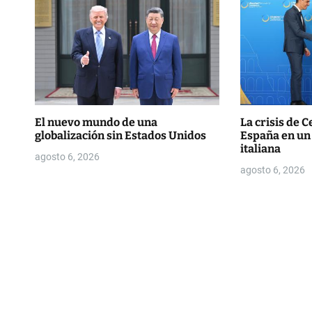
e
n
t
r
a
El nuevo mundo de una
La crisis de C
globalización sin Estados Unidos
España en un e
d
italiana
agosto 6, 2026
agosto 6, 2026
a
s