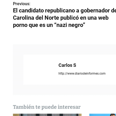
Previous:
N
El candidato republicano a gobernador d
a
Carolina del Norte publicó en una web
v
porno que es un “nazi negro”
e
g
a
c
Carlos S
i
http://www.diariodeinformes.com
ó
n
d
También te puede interesar
e