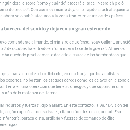
ningún detalle sobre “cómo y cuándo” atacará a Israel. Nasralah pidió
omento preciso”. Con ese movimiento deja en el tejado israelí el siguiente
 ahora solo había afectado a la zona fronteriza entre los dos países.
la barrera del sonido y dejaron un gran estruendo
 cuyo comandante al mando, el ministro de Defensa, Yoav Gallant, anunci
o 7 de octubre, ha entrado en “una nueva fase de la guerra”. Al menos
, que ha quedado prácticamente desierto a causa de los bombardeos que
mpuja hacia el norte a la milicia chií, en una franja que los analistas
 los expertos, no bastan los ataques aéreos como los de ayer en la zona d
r por tierra en una operación que tiene sus riesgos y que supondría una
si un año de la matanza de Hamas.
r recursos y fuerzas”, dijo Gallant. En este contexto, la 98.ª División del
e, según explicó la prensa israelí, citando fuentes de seguridad. Eso
 infantería, paracaidista, artillería y fuerzas de comando de élite
 enemigas.