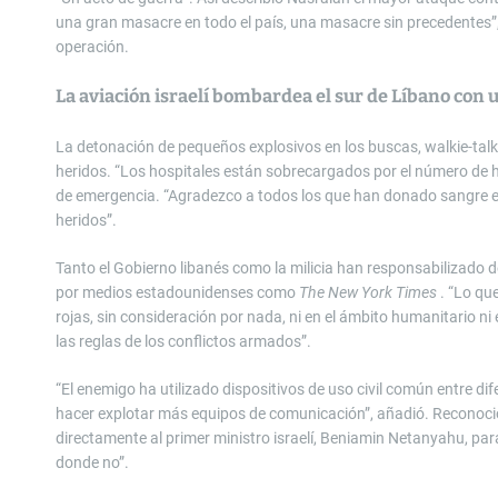
una gran masacre en todo el país, una masacre sin precedentes”,
operación.
La aviación israelí bombardea el sur de Líbano con
La detonación de pequeños explosivos en los buscas, walkie-tal
heridos. “Los hospitales están sobrecargados por el número de her
de emergencia. “Agradezco a todos los que han donado sangre en 
heridos”.
Tanto el Gobierno libanés como la milicia han responsabilizado de
por medios estadounidenses como
The
New York Times
. “Lo qu
rojas, sin consideración por nada, ni en el ámbito humanitario ni é
las reglas de los conflictos armados”.
“El enemigo ha utilizado dispositivos de uso civil común entre dif
hacer explotar más equipos de comunicación”, añadió. Reconoció q
directamente al primer ministro israelí, Beniamin Netanyahu, par
donde no”.