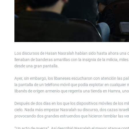
Los discursos de Hasan Nasralah habían sido hasta ahora una co
llenaban de banderas amarillas con la insignia de la milicia, miles
desde una gran pantalla.
Ayer, sin embargo, los libaneses escucharon con atención las p
la pantalla de un teléfono móvil que podía explotar en cualquier 
libanés de origen armenio que regenta una tienda en Hamra, uno 
Después de dos días en los que los dispositivos móviles de los mil
cielo. Nada más empezar Nasralah su discurso, dos cazas israelíe
provocando dos grandes estruendos que hicieron temblar las ve
“Un acto de guerra”. Así describió Nasralah el mayor ataque cont