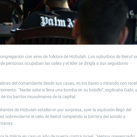
ngregación con aires de folklore de Hizbulah. Los suburbios de Beirut s
 de personas ocupaban las calles y el líder se dirigía a sus seguidores
alabras del comandante desde sus casas, en los bares o mirando con rece
momento. “Nadie sabe si lleva una bomba en su bolsillo”, explicaba Gabi, 
de los barrios musulmanes de la capital.
itantes de Hizbulah estallaron por sorpresa, ayer la explosión llegó del
s sobrevolaron el cielo de Beirut rompiendo la barrera del sonido y
ntanas.
ra la milicia en casi un año de guerra contra Israel. “Hemos presenciado