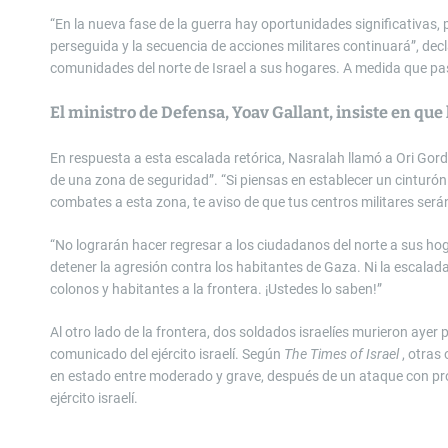
“En la nueva fase de la guerra hay oportunidades significativas, 
perseguida y la secuencia de acciones militares continuará”, decla
comunidades del norte de Israel a sus hogares. A medida que pas
El ministro de Defensa, Yoav Gallant, insiste en que 
En respuesta a esta escalada retórica, Nasralah llamó a Ori Gordin
de una zona de seguridad”. “Si piensas en establecer un cinturón 
combates a esta zona, te aviso de que tus centros militares serán
“No lograrán hacer regresar a los ciudadanos del norte a sus hog
detener la agresión contra los habitantes de Gaza. Ni la escalada m
colonos y habitantes a la frontera. ¡Ustedes lo saben!”
Al otro lado de la frontera, dos soldados israelíes murieron ayer
comunicado del ejército israelí. Según
The Times of Israel
, otras
en estado entre moderado y grave, después de un ataque con proy
ejército israelí.