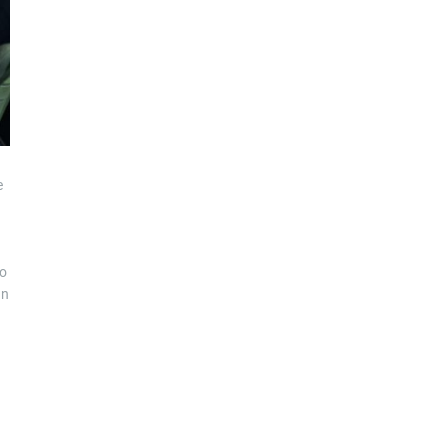
e
lo
un