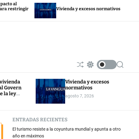
Trump devuelv
Vivienda y excesos normativos
por sus arance
S
S
S
h
w
e
u
i
a
 vivienda
Vivienda y excesos
ff
t
r
al Govern
normativos
l
c
c
e
h
h
e la ley
agosto 7, 2026
c
r la
o
l
o
ENTRADAS RECIENTES
r
m
El turismo resiste a la coyuntura mundial y apunta a otro
o
d
año en máximos