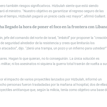
pero también riesgos significativos. Hizbulah siente que está siendo
ró el ministro. “Nuestro objetivo es garantizar el regreso seguro de las
e el tiempo, Hizbulah pagará un precio cada vez mayor”, afirmó Gallant.
ha llegado la hora de poner el foco en la frontera con Líban
, jefe del comando del norte de Israel, “imbécil” por proponer la “creació
de seguridad alrededor de la resistencia y crees que limitarás los
 atacados”, dijo. “¡Será una trampa, un pozo y un infierno para ustedes!”
ares. Hagan lo que quieran, no lo conseguirán. La única solución es
ilitar, ni los asesinatos ni siquiera la guerra total traerán de vuelta a su
 por el impacto de varios proyectiles lanzados por Hizbulah, informó un
 ocho personas fueron trasladadas por la mañana al hospital, dos de ellas
ectiles antitanque que, según la milicia, tenía como objetivo una base d