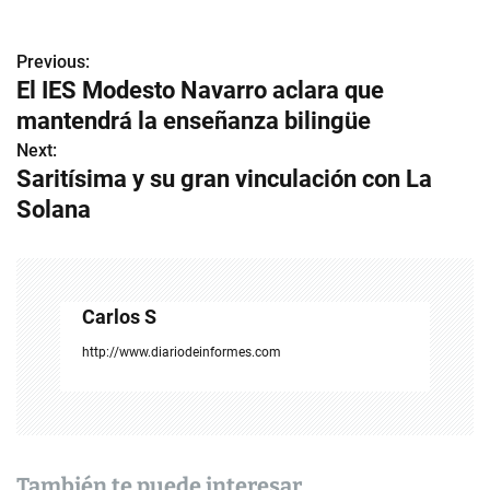
Previous:
N
El IES Modesto Navarro aclara que
a
mantendrá la enseñanza bilingüe
v
Next:
Saritísima y su gran vinculación con La
e
Solana
g
a
c
Carlos S
i
http://www.diariodeinformes.com
ó
n
d
También te puede interesar