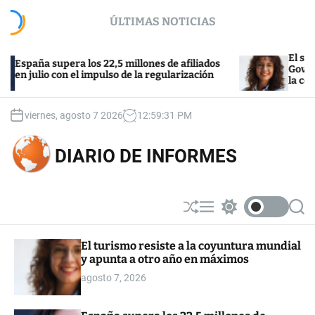
S
ÚLTIMAS NOTICIAS
k
i
p
El sector de l
ña supera los 22,5 millones de afiliados
t
Govern tras el
lio con el impulso de la regularización
la compra
o
c
o
viernes, agosto 7 2026
12
:
59
:
32
PM
n
t
DIARIO DE INFORMES
e
n
t
S
M
S
S
h
e
w
e
u
n
i
a
El turismo resiste a la coyuntura mundial
ff
u
t
r
y apunta a otro año en máximos
l
c
c
e
h
h
agosto 7, 2026
c
o
l