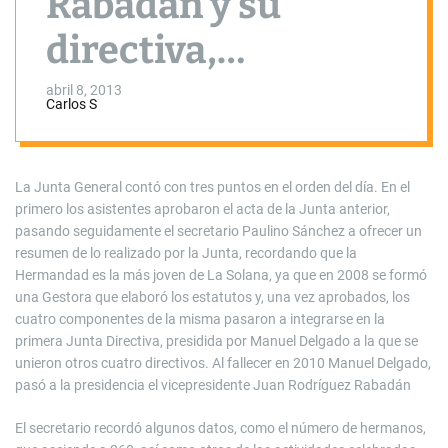
Rabadán y su
directiva,
reelegidos al frente
abril 8, 2013
Carlos S
de la Hermandad
de Santiago
La Junta General contó con tres puntos en el orden del día. En el
primero los asistentes aprobaron el acta de la Junta anterior,
Apóstol
pasando seguidamente el secretario Paulino Sánchez a ofrecer un
resumen de lo realizado por la Junta, recordando que la
Hermandad es la más joven de La Solana, ya que en 2008 se formó
una Gestora que elaboró los estatutos y, una vez aprobados, los
cuatro componentes de la misma pasaron a integrarse en la
primera Junta Directiva, presidida por Manuel Delgado a la que se
unieron otros cuatro directivos. Al fallecer en 2010 Manuel Delgado,
pasó a la presidencia el vicepresidente Juan Rodríguez Rabadán
El secretario recordó algunos datos, como el número de hermanos,