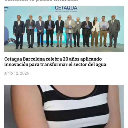
e
e
n
t
r
Cetaqua Barcelona celebra 20 años aplicando
a
innovación para transformar el sector del agua
d
junio 12, 2026
a
s