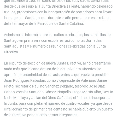
que asciende a 260, así como otros de las actividades celebradas
desde que se eligió a la Junta Directiva saliente, habiendo celebrado
triduos, procesiones con la incorporación de portadores para llevar
la imagen de Santiago, que durante el año permanece en el retablo
del altar mayor de la Parroquia de Santa Catalina.
Asimismo se informó sobre los cultos celebrados, los caminillos de
Santiago en primavera con escolares, así como las Jornadas
Santiaguistas y el número de reuniones celebradas por la Junta
Directiva.
En el punto de elección de nueva Junta Directiva, al no presentarse
nada más que la candidatura de la actual Junta Directiva, se
aprobó por unanimidad de los asistentes la que vuelve a presidir
Juan Rodríguez Rabadán, como vicepresidente Valeriano Jaime
Prieto, secretario Paulino Sánchez Delgado, tesorero José Díaz
Cano y vocales Santiago Gómez Pimpollo, Diego Martín Albo, Cecilio
Nieto Montoya y Julián del Olmo Cañadas, el último se incorpora a
la Junta, para completar el número de cuatro vocales, ya que desde
el fallecimiento del primer presidente no se había cubierto un puesto
de la Directiva por acuerdo de sus integrantes.