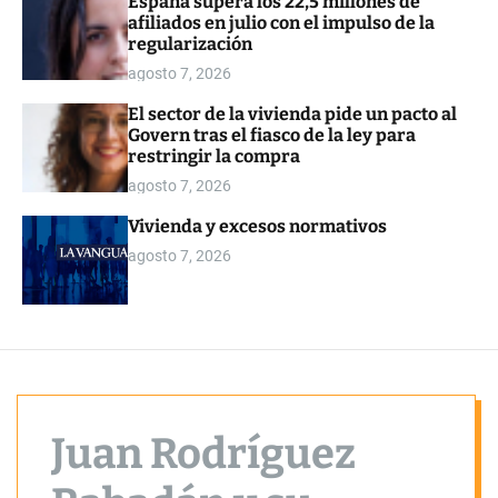
España supera los 22,5 millones de
o
afiliados en julio con el impulso de la
r
regularización
m
o
agosto 7, 2026
d
e
El sector de la vivienda pide un pacto al
Govern tras el fiasco de la ley para
restringir la compra
agosto 7, 2026
Vivienda y excesos normativos
agosto 7, 2026
Juan Rodríguez