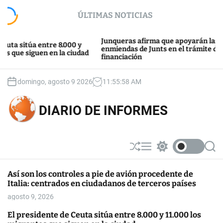
S
ÚLTIMAS NOTICIAS
k
i
p
Junqueras afirma que apoyarán las
itúa entre 8.000 y
t
enmiendas de Junts en el trámite de la
 siguen en la ciudad
financiación
o
c
o
domingo, agosto 9 2026
11
:
55
:
59
AM
n
t
DIARIO DE INFORMES
e
n
t
S
M
S
S
h
e
w
e
u
n
i
a
Así son los controles a pie de avión procedente de
ff
u
t
r
Italia: centrados en ciudadanos de terceros países
l
c
c
e
h
h
agosto 9, 2026
c
o
El presidente de Ceuta sitúa entre 8.000 y 11.000 los
l