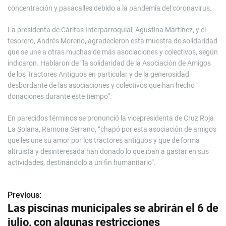
concentración y pasacalles debido a la pandemia del coronavirus.
La presidenta de Cáritas Interparroquial, Agustina Martínez, y el
tesorero, Andrés Moreno, agradecieron esta muestra de solidaridad
que se une a otras muchas de más asociaciones y colectivos, según
indicaron. Hablaron de “la solidaridad de la Asociación de Amigos
de los Tractores Antiguos en particular y de la generosidad
desbordante de las asociaciones y colectivos que han hecho
donaciones durante este tiempo”.
En parecidos términos se pronunció la vicepresidenta de Cruz Roja
La Solana, Ramona Serrano, “chapó por esta asociación de amigos
que les une su amor por los tractores antiguos y que de forma
altruista y desinteresada han donado lo que iban a gastar en sus
actividades, destinándolo a un fin humanitario”.
Previous:
N
Las piscinas municipales se abrirán el 6 de
a
julio, con algunas restricciones