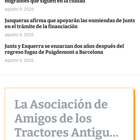
migrantes que siguen en la ciudad
o
r
agosto 9, 2026
m
o
Junqueras afirma que apoyarán las enmiendas de Junts
d
en el trámite de la financiación
e
agosto 9, 2026
Junts y Esquerra se enzarzan dos años después del
regreso fugaz de Puigdemont a Barcelona
agosto 9, 2026
La Asociación de
Amigos de los
Tractores Antiguos