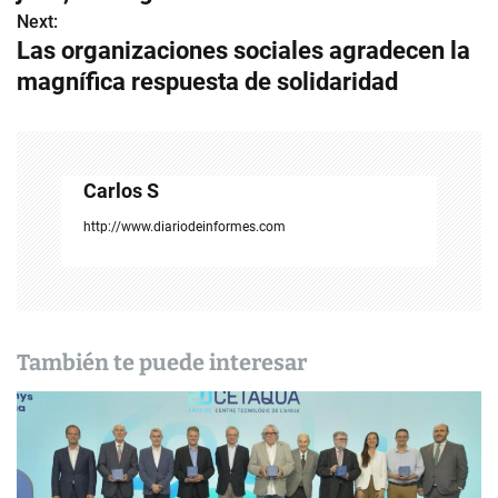
v
Next:
Las organizaciones sociales agradecen la
e
magnífica respuesta de solidaridad
g
a
c
Carlos S
i
http://www.diariodeinformes.com
ó
n
d
También te puede interesar
e
e
n