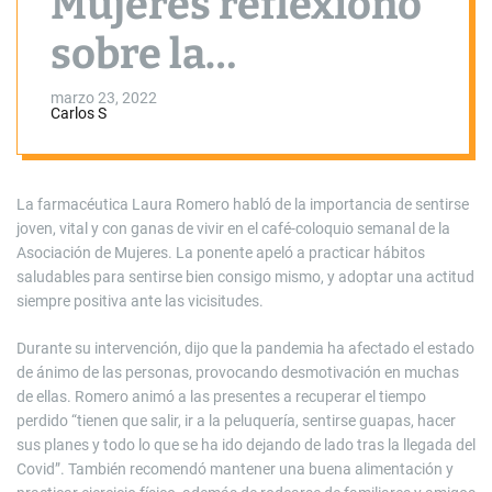
Mujeres reflexionó
sobre la
importancia de
marzo 23, 2022
Carlos S
sentirse joven
La farmacéutica Laura Romero habló de la importancia de sentirse
joven, vital y con ganas de vivir en el café-coloquio semanal de la
Asociación de Mujeres. La ponente apeló a practicar hábitos
saludables para sentirse bien consigo mismo, y adoptar una actitud
siempre positiva ante las vicisitudes.
Durante su intervención, dijo que la pandemia ha afectado el estado
de ánimo de las personas, provocando desmotivación en muchas
de ellas. Romero animó a las presentes a recuperar el tiempo
perdido “tienen que salir, ir a la peluquería, sentirse guapas, hacer
sus planes y todo lo que se ha ido dejando de lado tras la llegada del
Covid”. También recomendó mantener una buena alimentación y