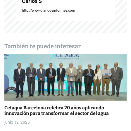
c
Carlos S
i
http://www.diariodeinformes.com
ó
n
d
También te puede interesar
e
e
n
t
r
Cetaqua Barcelona celebra 20 años aplicando
a
innovación para transformar el sector del agua
d
junio 12, 2026