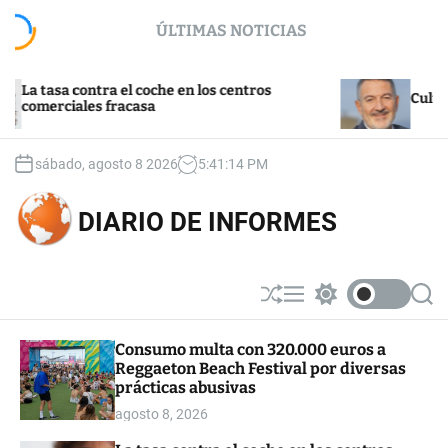
S
ÚLTIMAS NOTICIAS
k
i
p
asa contra el coche en los centros
t
Cultura y tu
erciales fracasa
o
c
o
sábado, agosto 8 2026
5
:
41
:
15
PM
n
t
DIARIO DE INFORMES
e
n
t
S
M
S
S
h
e
w
e
u
n
i
a
Consumo multa con 320.000 euros a
ff
u
t
r
Reggaeton Beach Festival por diversas
l
c
c
e
h
h
prácticas abusivas
c
agosto 8, 2026
o
l