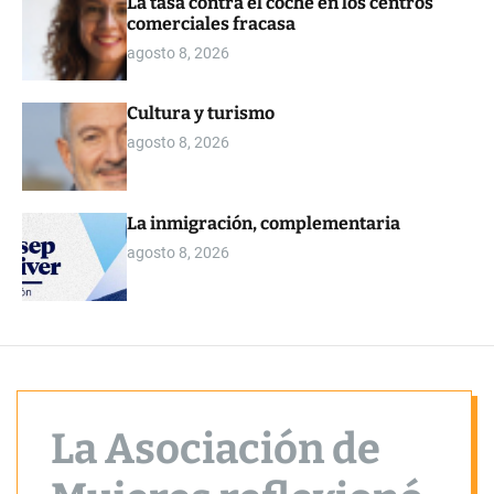
La tasa contra el coche en los centros
o
comerciales fracasa
r
m
agosto 8, 2026
o
d
e
Cultura y turismo
agosto 8, 2026
La inmigración, complementaria
agosto 8, 2026
La Asociación de