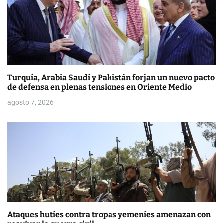
e
n
t
r
Turquía, Arabia Saudí y Pakistán forjan un nuevo pacto
a
de defensa en plenas tensiones en Oriente Medio
d
agosto 7, 2026
a
s
Ataques hutíes contra tropas yemeníes amenazan con