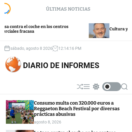
S
ÚLTIMAS NOTICIAS
k
i
p
l coche en los centros
t
Cultura y turismo
casa
o
c
o
sábado, agosto 8 2026
12
:
14
:
16
PM
n
t
DIARIO DE INFORMES
e
n
t
S
M
S
S
h
e
w
e
u
n
i
a
Consumo multa con 320.000 euros a
ff
u
t
r
Reggaeton Beach Festival por diversas
l
c
c
e
h
h
prácticas abusivas
c
agosto 8, 2026
o
l