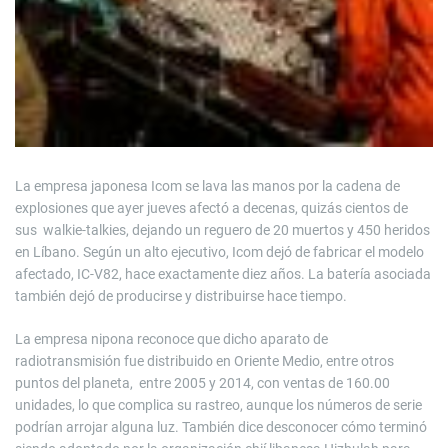
La empresa japonesa Icom se lava las manos por la cadena de
explosiones que ayer jueves afectó a decenas, quizás cientos de
sus walkie-talkies, dejando un reguero de 20 muertos y 450 heridos
en Líbano. Según un alto ejecutivo, Icom dejó de fabricar el modelo
afectado, IC-V82, hace exactamente diez años. La batería asociada
también dejó de producirse y distribuirse hace tiempo.
La empresa nipona reconoce que dicho aparato de
radiotransmisión fue distribuido en Oriente Medio, entre otros
puntos del planeta, entre 2005 y 2014, con ventas de 160.00
unidades, lo que complica su rastreo, aunque los números de serie
podrían arrojar alguna luz. También dice desconocer cómo terminó