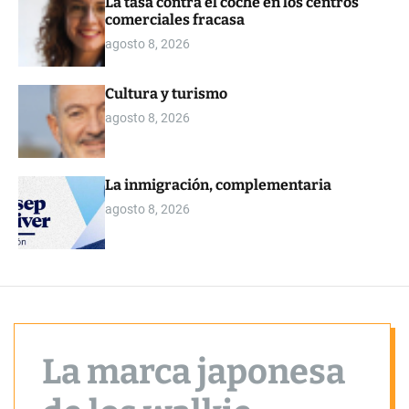
La tasa contra el coche en los centros
o
comerciales fracasa
r
m
agosto 8, 2026
o
d
e
Cultura y turismo
agosto 8, 2026
La inmigración, complementaria
agosto 8, 2026
La marca japonesa