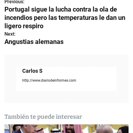
Previous:
N
Portugal sigue la lucha contra la ola de
a
incendios pero las temperaturas le dan un
v
ligero respiro
Next:
e
Angustias alemanas
g
a
c
Carlos S
i
http://www.diariodeinformes.com
ó
n
d
También te puede interesar
e