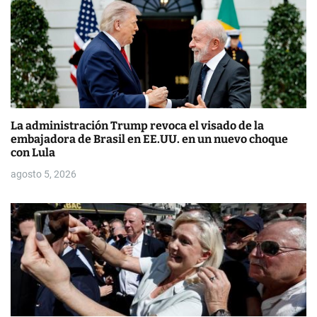
e
n
t
r
a
La administración Trump revoca el visado de la
embajadora de Brasil en EE.UU. en un nuevo choque
d
con Lula
a
agosto 5, 2026
s