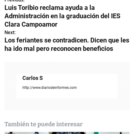
N
Luis Toribio reclama ayuda a la
a
Administración en la graduación del IES
v
Clara Campoamor
Next:
e
Los feriantes se contradicen. Dicen que les
g
ha ido mal pero reconocen beneficios
a
c
Carlos S
i
http://www.diariodeinformes.com
ó
n
d
También te puede interesar
e