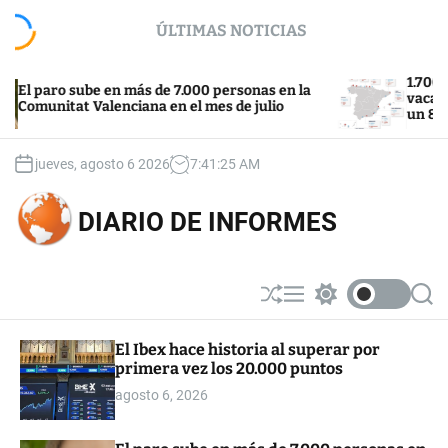
S
ÚLTIMAS NOTICIAS
k
i
p
1.700 euros p
aro sube en más de 7.000 personas en la
t
vacacional en
nitat Valenciana en el mes de julio
un 8%
o
c
o
jueves, agosto 6 2026
7
:
41
:
26
AM
n
t
DIARIO DE INFORMES
e
n
t
S
M
S
S
h
e
w
e
u
n
i
a
El Ibex hace historia al superar por
ff
u
t
r
primera vez los 20.000 puntos
l
c
c
e
h
h
agosto 6, 2026
c
o
l