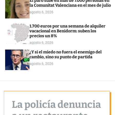
El paro sube en más de 7.000 personas en
o
la Comunitat Valenciana en el mes de julio
r
m
agosto 6, 2026
o
d
e
1.700 euros por una semana de alquiler
vacacional en Benidorm: suben los
precios un 8%
agosto 6, 2026
¿Y si el miedo no fuera el enemigo del
cambio, sino su punto de partida
agosto 6, 2026
La policía denuncia