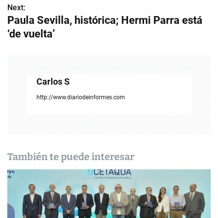
v
Next:
Paula Sevilla, histórica; Hermi Parra está
e
‘de vuelta’
g
a
c
Carlos S
i
http://www.diariodeinformes.com
ó
n
d
También te puede interesar
e
e
n