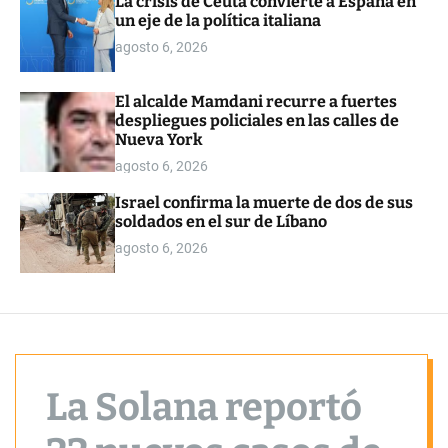
La crisis de Ceuta convierte a España en
o
un eje de la política italiana
r
m
agosto 6, 2026
o
d
e
El alcalde Mamdani recurre a fuertes
despliegues policiales en las calles de
Nueva York
agosto 6, 2026
Israel confirma la muerte de dos de sus
soldados en el sur de Líbano
agosto 6, 2026
La Solana reportó