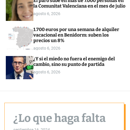
El paro sube en más de 7.000 personas en
o
la Comunitat Valenciana en el mes de julio
r
m
agosto 6, 2026
o
d
e
1.700 euros por una semana de alquiler
vacacional en Benidorm: suben los
precios un 8%
agosto 6, 2026
¿Y si el miedo no fuera el enemigo del
cambio, sino su punto de partida
agosto 6, 2026
¿Lo que haga falta
septiembre 16, 2024