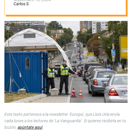
Carlos S
Este texto pertenece a la newsletter ‘Europa’, que Lluís Uría envía
cada lunes a los lectores de ‘La Vanguardia’. Si quieres recibirla en tu
buzón,
apúntate aquí
.