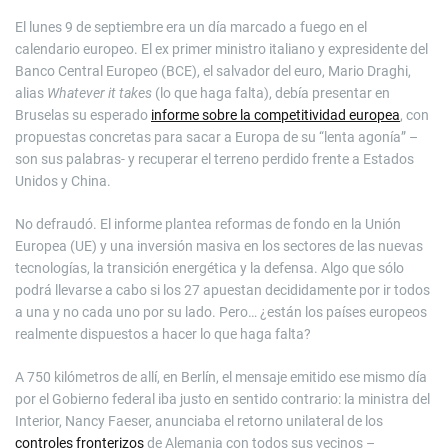
El lunes 9 de septiembre era un día marcado a fuego en el
calendario europeo. El ex primer ministro italiano y expresidente del
Banco Central Europeo (BCE), el salvador del euro, Mario Draghi,
alias
Whatever it takes
(lo que haga falta), debía presentar en
Bruselas su esperado
informe sobre la competitividad europea
, con
propuestas concretas para sacar a Europa de su “lenta agonía” –
son sus palabras- y recuperar el terreno perdido frente a Estados
Unidos y China.
No defraudó. El informe plantea reformas de fondo en la Unión
Europea (UE) y una inversión masiva en los sectores de las nuevas
tecnologías, la transición energética y la defensa. Algo que sólo
podrá llevarse a cabo si los 27 apuestan decididamente por ir todos
a una y no cada uno por su lado. Pero… ¿están los países europeos
realmente dispuestos a hacer lo que haga falta?
A 750 kilómetros de allí, en Berlín, el mensaje emitido ese mismo día
por el Gobierno federal iba justo en sentido contrario: la ministra del
Interior, Nancy Faeser, anunciaba el retorno unilateral de los
controles fronterizos
de Alemania con todos sus vecinos –