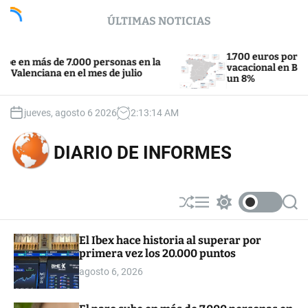
S
ÚLTIMAS NOTICIAS
k
i
p
1.700 euros por una semana de 
e 7.000 personas en la
t
vacacional en Benidorm: suben 
en el mes de julio
un 8%
o
c
o
jueves, agosto 6 2026
2
:
13
:
14
AM
n
t
DIARIO DE INFORMES
e
n
t
S
M
S
S
h
e
w
e
u
n
i
a
El Ibex hace historia al superar por
ff
u
t
r
primera vez los 20.000 puntos
l
c
c
e
h
h
agosto 6, 2026
c
o
l