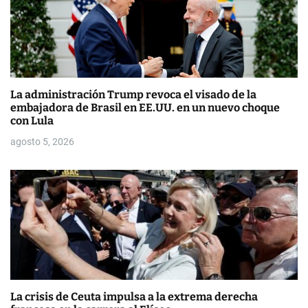
n
t
r
a
La administración Trump revoca el visado de la
embajadora de Brasil en EE.UU. en un nuevo choque
d
con Lula
a
agosto 5, 2026
s
La crisis de Ceuta impulsa a la extrema derecha