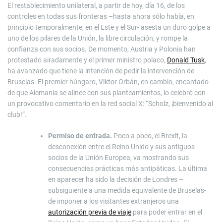
El restablecimiento unilateral, a partir de hoy, día 16, de los
controles en todas sus fronteras –hasta ahora sólo había, en
principio temporalmente, en el Este y el Sur- asesta un duro golpe a
uno de los pilares de la Unión, la libre circulación, y rompe la
confianza con sus socios. De momento, Austria y Polonia han
protestado airadamente y el primer ministro polaco,
Donald Tusk
,
ha avanzado que tiene la intención de pedir la intervención de
Bruselas. El premier húngaro, Viktor Orbán, en cambio, encantado
de que Alemania se alinee con sus planteamientos, lo celebró con
un provocativo comentario en la red social X: “Scholz, ¡bienvenido al
club!”.
Permiso de entrada.
Poco a poco, el Brexit, la
desconexión entre el Reino Unido y sus antiguos
socios de la Unión Europea, va mostrando sus
consecuencias prácticas más antipáticas. La última
en aparecer ha sido la decisión de Londres –
subsiguiente a una medida equivalente de Bruselas-
de imponer a los visitantes extranjeros una
autorización previa de viaje
para poder entrar en el