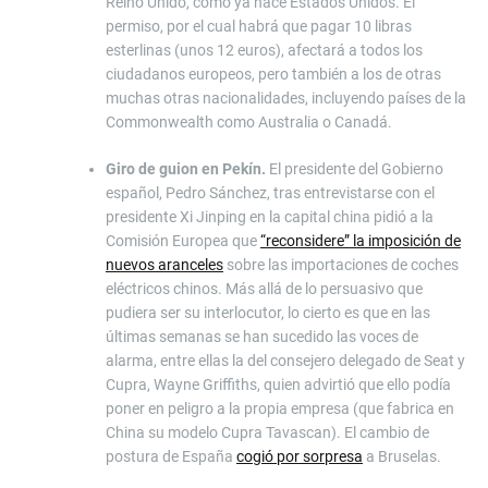
Reino Unido, como ya hace Estados Unidos. El
permiso, por el cual habrá que pagar 10 libras
esterlinas (unos 12 euros), afectará a todos los
ciudadanos europeos, pero también a los de otras
muchas otras nacionalidades, incluyendo países de la
Commonwealth como Australia o Canadá.
Giro de guion en Pekín.
El presidente del Gobierno
español, Pedro Sánchez, tras entrevistarse con el
presidente Xi Jinping en la capital china pidió a la
Comisión Europea que
“reconsidere” la imposición de
nuevos aranceles
sobre las importaciones de coches
eléctricos chinos. Más allá de lo persuasivo que
pudiera ser su interlocutor, lo cierto es que en las
últimas semanas se han sucedido las voces de
alarma, entre ellas la del consejero delegado de Seat y
Cupra, Wayne Griffiths, quien advirtió que ello podía
poner en peligro a la propia empresa (que fabrica en
China su modelo Cupra Tavascan). El cambio de
postura de España
cogió por sorpresa
a Bruselas.