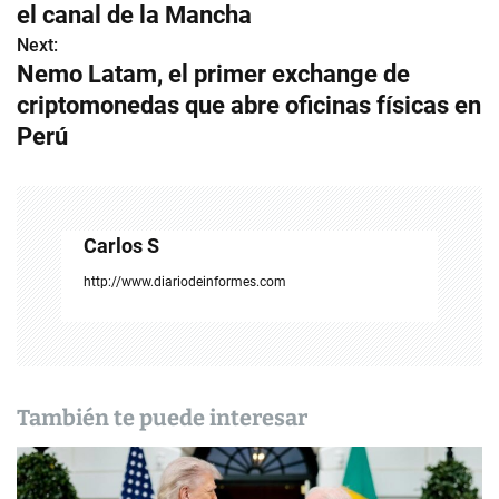
a
el canal de la Mancha
v
Next:
Nemo Latam, el primer exchange de
e
criptomonedas que abre oficinas físicas en
g
Perú
a
c
Carlos S
i
http://www.diariodeinformes.com
ó
n
d
También te puede interesar
e
e