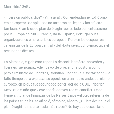
Maja Hitij / Getty
¿Inversión pública, dice? ¿Y masiva? ¿Con endeudamiento? Como
era de esperar, los aplausos no tardaron en llegar. Y las críticas
también. El ambicioso plan de Draghi fue recibido con entusiasmo
por la Europa del Sur –Francia, Italia, España, Portugal- y las
organizaciones empresariales europeas. Pero en los despachos
calvinistas de la Europa central y del Norte se escuchó enseguida el
rechinar de dientes.
En Alemania, el gobierno tripartito de socialdemócratas verdes y
liberales fue incapaz –de nuevo- de ofrecer una postura común,
pero al ministro de Finanzas, Christian Lindner –el
supertacañón
– le
faltó tiempo para expresar su oposición a un nuevo endeudamiento
europeo, en lo que fue secundado por el líder de la CDU, Friedrich
Merz, que el año que viene podría convertirse en canciller. Eelco
Heinen, titular de Finanzas de los Países Bajos –el otro referente de
los países frugales- se añadió, cómo no, al coro. ¿Quiere decir que el
plan Draghi ha muerto nada más nacer? No hay que descartarlo.