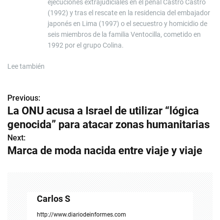
ejecuciones extrajudiciales en el penal Castro Castro
(1992) y tras el rescate en la residencia del embajador
japonés en Lima (1997) o el secuestro y homicidio de
seis miembros de la familia Ventocilla, cometido en
1992 por el grupo Colina.
Lee también
Previous:
N
La ONU acusa a Israel de utilizar “lógica
a
genocida” para atacar zonas humanitarias
v
Next:
Marca de moda nacida entre viaje y viaje
e
g
a
Carlos S
c
http://www.diariodeinformes.com