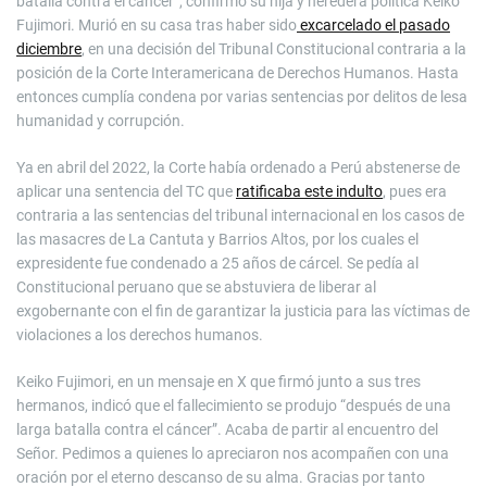
batalla contra el cáncer”, confirmó su hija y heredera política Keiko
Fujimori. Murió en su casa tras haber sido
excarcelado el pasado
diciembre
, en una decisión del Tribunal Constitucional contraria a la
posición de la Corte Interamericana de Derechos Humanos. Hasta
entonces cumplía condena por varias sentencias por delitos de lesa
humanidad y corrupción.
Ya en abril del 2022, la Corte había ordenado a Perú abstenerse de
aplicar una sentencia del TC que
ratificaba este indulto
, pues era
contraria a las sentencias del tribunal internacional en los casos de
las masacres de La Cantuta y Barrios Altos, por los cuales el
expresidente fue condenado a 25 años de cárcel. Se pedía al
Constitucional peruano que se abstuviera de liberar al
exgobernante con el fin de garantizar la justicia para las víctimas de
violaciones a los derechos humanos.
Keiko Fujimori, en un mensaje en X que firmó junto a sus tres
hermanos, indicó que el fallecimiento se produjo “después de una
larga batalla contra el cáncer”. Acaba de partir al encuentro del
Señor. Pedimos a quienes lo apreciaron nos acompañen con una
oración por el eterno descanso de su alma. Gracias por tanto