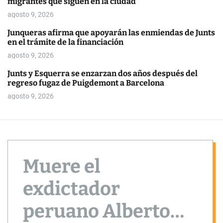
migrantes que siguen en la ciudad
o
r
agosto 9, 2026
m
o
Junqueras afirma que apoyarán las enmiendas de Junts
d
en el trámite de la financiación
e
agosto 9, 2026
Junts y Esquerra se enzarzan dos años después del
regreso fugaz de Puigdemont a Barcelona
agosto 9, 2026
Muere el
exdictador
peruano Alberto