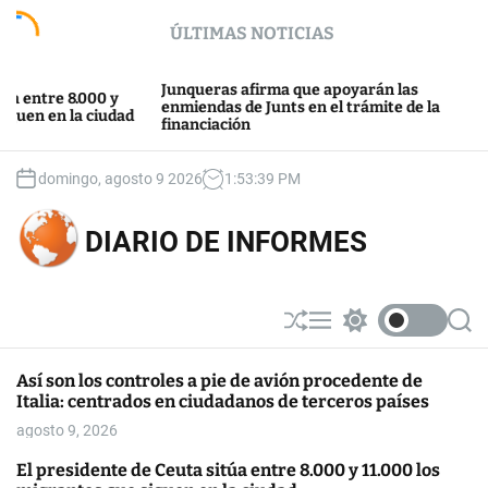
S
ÚLTIMAS NOTICIAS
k
i
p
Junqueras afirma que apoyarán las
Junts y 
.000 y
t
enmiendas de Junts en el trámite de la
después 
a ciudad
financiación
Barcelo
o
c
o
domingo, agosto 9 2026
1
:
53
:
39
PM
n
t
DIARIO DE INFORMES
e
n
t
S
M
S
S
h
e
w
e
u
n
i
a
Así son los controles a pie de avión procedente de
ff
u
t
r
Italia: centrados en ciudadanos de terceros países
l
c
c
e
h
h
agosto 9, 2026
c
o
El presidente de Ceuta sitúa entre 8.000 y 11.000 los
l