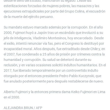
desde el seno del Estado, mancharon su legado. Léase las
esterilizaciones forzadas de mujeres pobres, las masacres y las
ejecuciones extrajudiciales por parte del Grupo Colina, el escuadrón
de la muerte del ejército peruano.
Su mandato estuvo marcado además por la corrupción. En el año
2000, Fujimori huyó a Japón tras un escándalo que involucró a su
jefe de inteligencia, Vladimiro Montesinos, hoy encarcelado. Desde
el exilio, intentó renunciar vía fax, pero el Congreso lo destituyó por
incapacidad moral. Años después, fue extraditado desde Chile y, en
el 2007, fue condenado a 25 años de prisión por crímenes contra la
humanidad y corrupción. Su salud se deterioró durante su
reclusión, y en varias ocasiones solicitó indultos humanitarios. En el
2017, fue liberado temporalmente por un controvertido indulto
otorgado por el entonces presidente Pedro Pablo Kuczynski, que
fue anulado posteriormente para después restablecerse de nuevo.
Alberto Fujimori y la entonces primera dama Keiko Fujimori en Lima
en el 2000.
ALEJANDRA BRUN / AFP