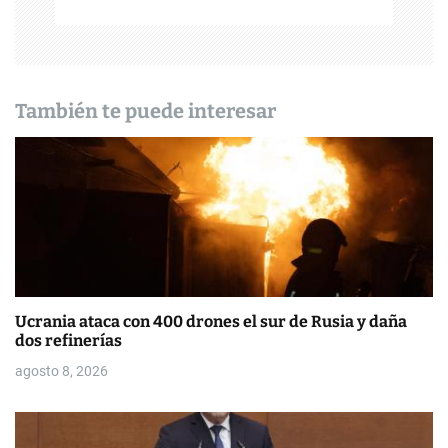
i
ó
n
También te puede interesar
d
e
e
n
t
Ucrania ataca con 400 drones el sur de Rusia y daña
r
dos refinerías
a
agosto 8, 2026
d
a