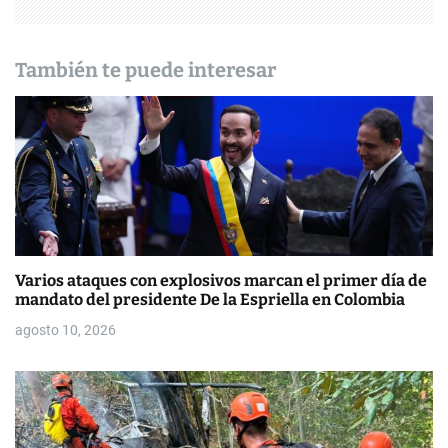
i
ó
También te puede interesar
n
d
e
e
n
t
Varios ataques con explosivos marcan el primer día de
mandato del presidente De la Espriella en Colombia
r
agosto 10, 2026
a
d
a