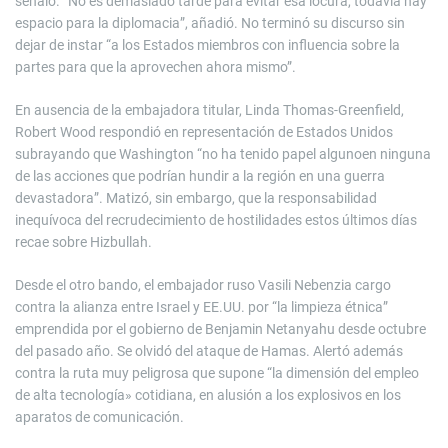
señaló. “No es demasiado tarde para evitar esa locura, todavía hay
espacio para la diplomacia”, añadió. No terminó su discurso sin
dejar de instar “a los Estados miembros con influencia sobre la
partes para que la aprovechen ahora mismo”.
En ausencia de la embajadora titular, Linda Thomas-Greenfield,
Robert Wood respondió en representación de Estados Unidos
subrayando que Washington “no ha tenido papel algunoen ninguna
de las acciones que podrían hundir a la región en una guerra
devastadora”. Matizó, sin embargo, que la responsabilidad
inequívoca del recrudecimiento de hostilidades estos últimos días
recae sobre Hizbullah.
Desde el otro bando, el embajador ruso Vasili Nebenzia cargo
contra la alianza entre Israel y EE.UU. por “la limpieza étnica”
emprendida por el gobierno de Benjamin Netanyahu desde octubre
del pasado año. Se olvidó del ataque de Hamas. Alertó además
contra la ruta muy peligrosa que supone “la dimensión del empleo
de alta tecnología» cotidiana, en alusión a los explosivos en los
aparatos de comunicación.