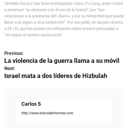
También fue por esa línea el embajador chino, Fu Cong, quien criticó
a Israel por “su obsesión con el uso de la fuerza”, por “sus
violaciones a la soberanía del Líbano» y por su temeridad que puede
llevar a la región a otra catástrofe”. Por eso pidió, en alusión directa
a EE.UU, que los países con influencia sobre Israel le persuadan a
“no seguir el camino equivocado”.
Previous:
N
La violencia de la guerra llama a su móvil
a
Next:
Israel mata a dos líderes de Hizbulah
v
e
g
Carlos S
a
http://www.diariodeinformes.com
c