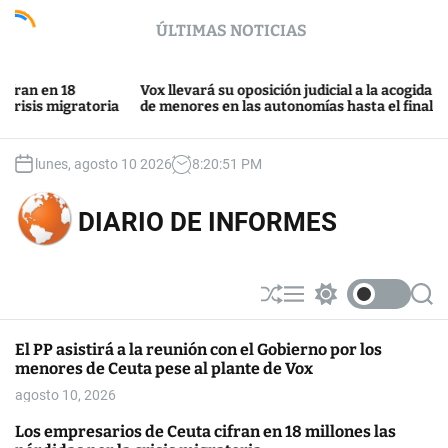
S
ÚLTIMAS NOTICIAS
k
i
p
Detenid
18
Vox llevará su oposición judicial a la acogida
t
del exs
igratoria
de menores en las autonomías hasta el final
mujer
o
c
o
lunes, agosto 10 2026
8
:
20
:
51
PM
n
t
DIARIO DE INFORMES
e
n
t
S
M
S
S
h
e
w
e
u
n
i
a
El PP asistirá a la reunión con el Gobierno por los
ff
u
t
r
menores de Ceuta pese al plante de Vox
l
c
c
e
h
h
agosto 10, 2026
c
o
Los empresarios de Ceuta cifran en 18 millones las
l