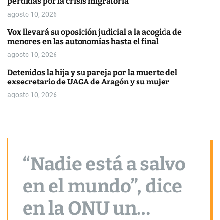
pérdidas por la crisis migratoria
o
r
agosto 10, 2026
m
o
Vox llevará su oposición judicial a la acogida de
d
menores en las autonomías hasta el final
e
agosto 10, 2026
Detenidos la hija y su pareja por la muerte del
exsecretario de UAGA de Aragón y su mujer
agosto 10, 2026
“Nadie está a salvo
en el mundo”, dice
en la ONU un