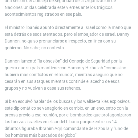
una sesión del Consejo de Seguridad de la Organización de
Naciones Unidas celebrada este viernes ante los trágicos
acontecimientos registrados en ese país.
El ministro libanés apuntó directamente a Israel como la mano que
está detrás de esos atentados, pero el embajador de Israel, Danny
Dannon, no quiso pronunciarse al respecto, en línea con su
gobierno. No sabe, no contesta.
Dannon lamentó “la obsesión” del Consejo de Seguridad por la
guerra que su país mantiene con Hamas y Hizbullah “como si no
hubiera más conflictos en el mundo”, mientras aseguró que no
cesarán en sus ataques mientras continúe el acecho de esos
grupos y no vuelvan a casa sus rehenes.
Si bien esquivó hablar de los buscas y los walkie-talkies explosivos,
este diplomático se vanaglorio en cambio, en un encuentro con la
prensa previo a esa reunión, por el bombardeo que protagonizaron
las fuerzas israelíes en el sur del Líbano porque entre los 14
difuntos figuraba Ibrahim Aqil, comandante de Hizbulla y “uno de
los hombres más buscados del globo“.