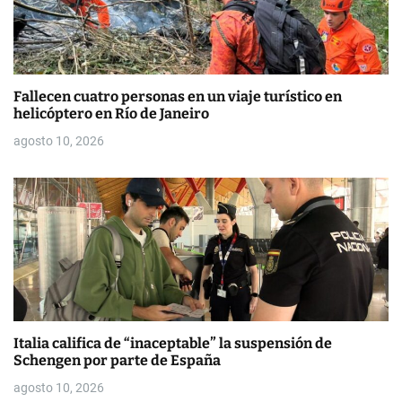
s
Fallecen cuatro personas en un viaje turístico en
helicóptero en Río de Janeiro
agosto 10, 2026
Italia califica de “inaceptable” la suspensión de
Schengen por parte de España
agosto 10, 2026