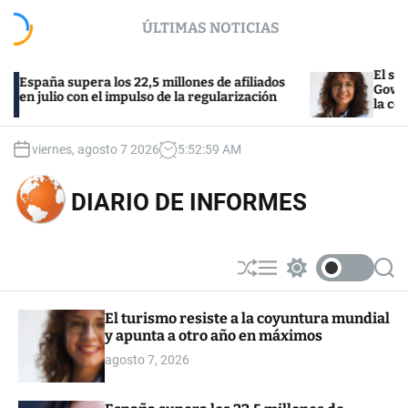
S
ÚLTIMAS NOTICIAS
k
i
p
El sector de 
ña supera los 22,5 millones de afiliados
t
Govern tras e
ulio con el impulso de la regularización
la compra
o
c
o
viernes, agosto 7 2026
5
:
53
:
00
AM
n
t
DIARIO DE INFORMES
e
n
t
S
M
S
S
h
e
w
e
u
n
i
a
El turismo resiste a la coyuntura mundial
ff
u
t
r
y apunta a otro año en máximos
l
c
c
e
h
h
agosto 7, 2026
c
o
l