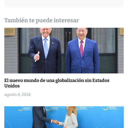
n
d
También te puede interesar
e
e
n
t
r
El nuevo mundo de una globalización sin Estados
a
Unidos
d
agosto 6, 2026
a
s