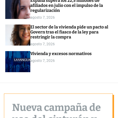
España supera los 22,5 millones de
o
afiliados en julio con el impulso de la
r
regularización
m
o
agosto 7, 2026
d
e
El sector de la vivienda pide un pacto al
Govern tras el fiasco de la ley para
restringir la compra
agosto 7, 2026
Vivienda y excesos normativos
agosto 7, 2026
Nueva campaña de