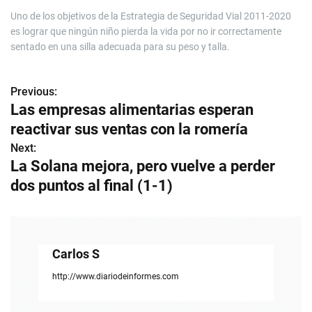
Uno de los objetivos de la Estrategia de Seguridad Vial 2011-2020
es lograr que ningún niño pierda la vida por no ir correctamente
sentado en una silla adecuada para su peso y talla.
Previous:
N
Las empresas alimentarias esperan
a
reactivar sus ventas con la romería
v
Next:
La Solana mejora, pero vuelve a perder
e
dos puntos al final (1-1)
g
a
c
Carlos S
i
http://www.diariodeinformes.com
ó