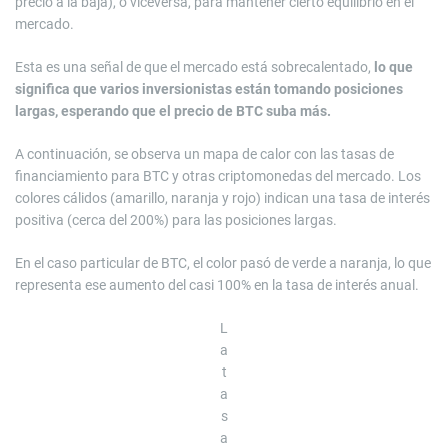
precio a la baja), o viceversa, para mantener cierto equilibrio en el
mercado.
Esta es una señal de que el mercado está sobrecalentado,
lo que
significa que varios inversionistas están tomando posiciones
largas, esperando que el precio de BTC suba más.
A continuación, se observa un mapa de calor con las tasas de
financiamiento para BTC y otras criptomonedas del mercado. Los
colores cálidos (amarillo, naranja y rojo) indican una tasa de interés
positiva (cerca del 200%) para las posiciones largas.
En el caso particular de BTC, el color pasó de verde a naranja, lo que
representa ese aumento del casi 100% en la tasa de interés anual.
L
a
t
a
s
a