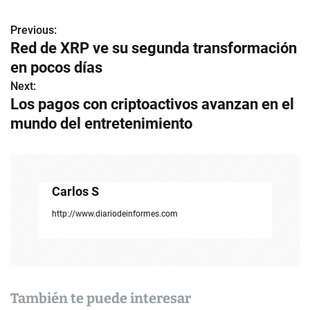
Previous:
N
Red de XRP ve su segunda transformación
a
en pocos días
v
Next:
Los pagos con criptoactivos avanzan en el
e
mundo del entretenimiento
g
a
c
Carlos S
i
http://www.diariodeinformes.com
ó
n
d
También te puede interesar