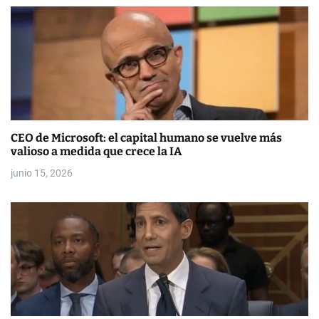
e
e
n
t
r
CEO de Microsoft: el capital humano se vuelve más
a
valioso a medida que crece la IA
d
junio 15, 2026
a
s