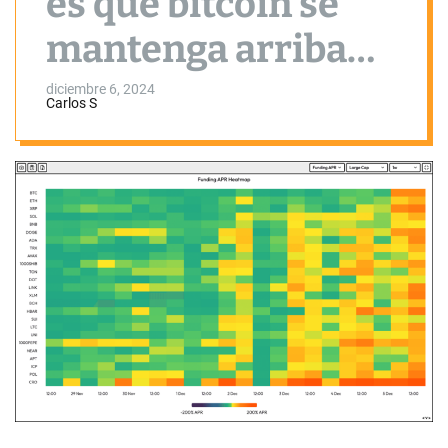
es que bitcoin se
mantenga arriba
de USD 100.000?
diciembre 6, 2024
Carlos S