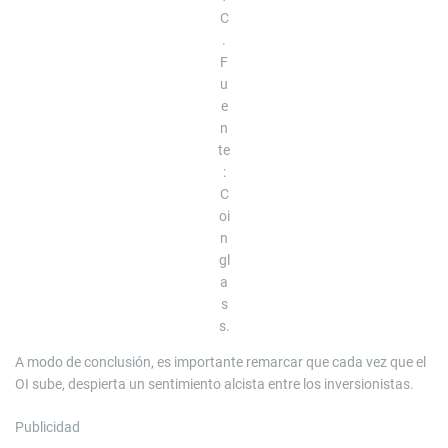
C
.
F
u
e
n
te
:
C
oi
n
gl
a
s
s.
A modo de conclusión, es importante remarcar que cada vez que el
OI sube, despierta un sentimiento alcista entre los inversionistas.
Publicidad