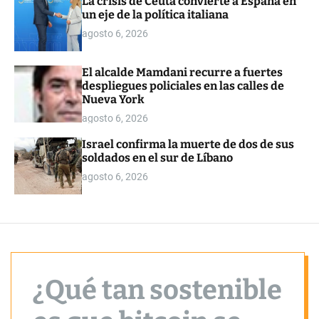
La crisis de Ceuta convierte a España en
o
un eje de la política italiana
r
m
agosto 6, 2026
o
d
e
El alcalde Mamdani recurre a fuertes
despliegues policiales en las calles de
Nueva York
agosto 6, 2026
Israel confirma la muerte de dos de sus
soldados en el sur de Líbano
agosto 6, 2026
¿Qué tan sostenible