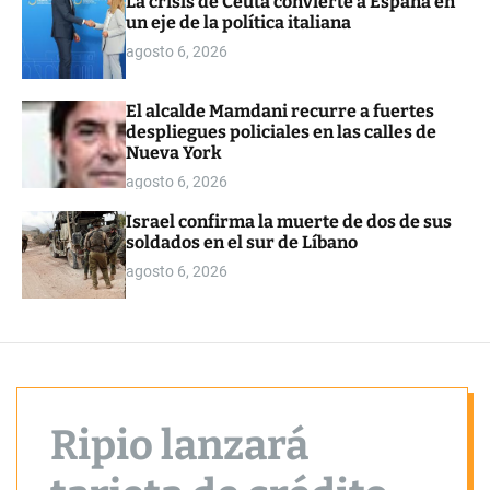
La crisis de Ceuta convierte a España en
o
un eje de la política italiana
r
m
agosto 6, 2026
o
d
e
El alcalde Mamdani recurre a fuertes
despliegues policiales en las calles de
Nueva York
agosto 6, 2026
Israel confirma la muerte de dos de sus
soldados en el sur de Líbano
agosto 6, 2026
Ripio lanzará