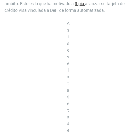
ámbito. Esto es lo que ha motivado a
Ripio
a lanzar su tarjeta de
crédito Visa vinculada a DeFi de forma automatizada.
A
s
í
s
e
v
e
l
a
t
a
rj
e
t
a
d
e