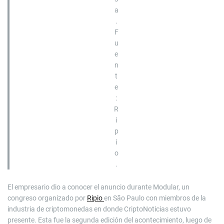
a
.
F
u
e
n
t
e
:
R
i
p
i
o
.
El empresario dio a conocer el anuncio durante Modular, un
congreso organizado por
Ripio
en São Paulo con miembros de la
industria de criptomonedas en donde CriptoNoticias estuvo
presente. Esta fue la segunda edición del acontecimiento, luego de