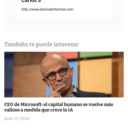
Carlos S
i
http://www.diariodeinformes.com
ó
n
d
También te puede interesar
e
e
n
t
r
a
CEO de Microsoft: el capital humano se vuelve más
valioso a medida que crece la IA
d
junio 15, 2026
a