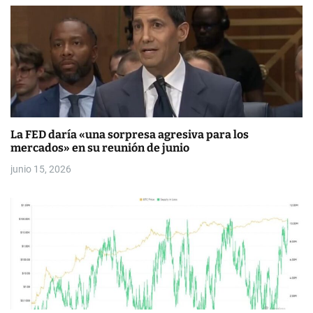
s
La FED daría «una sorpresa agresiva para los
mercados» en su reunión de junio
junio 15, 2026