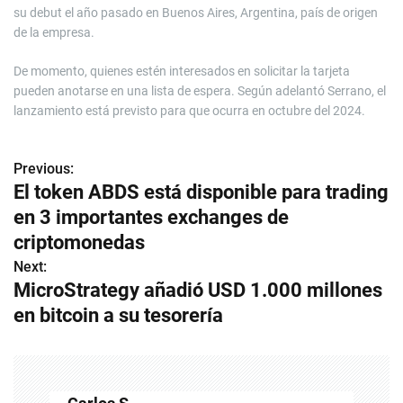
su debut el año pasado en Buenos Aires, Argentina, país de origen
de la empresa.
De momento, quienes estén interesados en solicitar la tarjeta
pueden anotarse en una lista de espera. Según adelantó Serrano, el
lanzamiento está previsto para que ocurra en octubre del 2024.
Previous:
N
El token ABDS está disponible para trading
a
en 3 importantes exchanges de
v
criptomonedas
Next:
e
MicroStrategy añadió USD 1.000 millones
g
en bitcoin a su tesorería
a
c