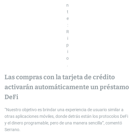
n
t
e
:
R
i
p
i
o
.
Las compras con la tarjeta de crédito
activarán automáticamente un préstamo
DeFi
“Nuestro objetivo es brindar una experiencia de usuario similar a
otras aplicaciones móviles, donde detrás están los protocolos DeFi
y el dinero programable, pero de una manera sencilla”, comentó
Serrano.