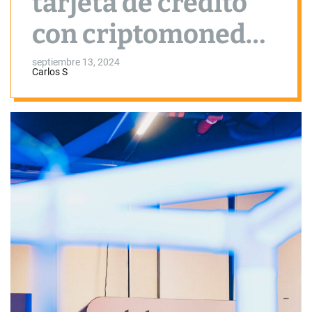
tarjeta de crédito
con criptomonedas
en Argentina y
septiembre 13, 2024
Carlos S
Brasil