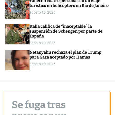
Fallecen cuatro personas en un viaje
o
turístico en helicóptero en Río de Janeiro
r
m
agosto 10, 2026
o
d
e
Italia califica de “inaceptable” la
suspensión de Schengen por parte de
España
agosto 10, 2026
Netanyahu rechaza el plan de Trump
para Gaza aceptado por Hamas
agosto 10, 2026
Se fuga tras