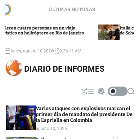
S
ÚLTIMAS NOTICIAS
k
i
p
n cuatro personas en un viaje
Italia califica d
t
o en helicóptero en Río de Janeiro
de Schengen por
o
c
o
lunes, agosto 10 2026
9
:
36
:
12
AM
n
t
DIARIO DE INFORMES
e
n
t
S
M
S
S
h
e
w
e
u
n
i
a
Varios ataques con explosivos marcan el
ff
u
t
r
primer día de mandato del presidente De
l
c
c
e
h
h
la Espriella en Colombia
c
agosto 10, 2026
o
l