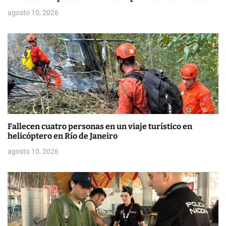
d
agosto 10, 2026
a
s
Fallecen cuatro personas en un viaje turístico en
helicóptero en Río de Janeiro
agosto 10, 2026