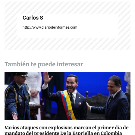
a
c
Carlos S
i
http://www.diariodeinformes.com
ó
n
d
También te puede interesar
e
e
n
t
r
Varios ataques con explosivos marcan el primer día de
a
mandato del presidente De la Espriella en Colombia