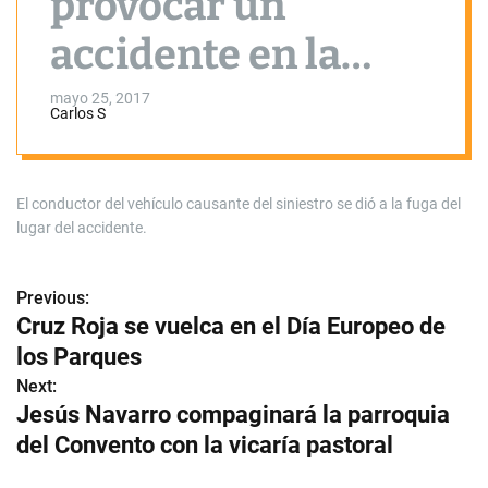
provocar un
accidente en la
calle Pozo Concejo
mayo 25, 2017
Carlos S
El conductor del vehículo causante del siniestro se dió a la fuga del
lugar del accidente.
Previous:
N
Cruz Roja se vuelca en el Día Europeo de
a
los Parques
v
Next:
Jesús Navarro compaginará la parroquia
e
del Convento con la vicaría pastoral
g