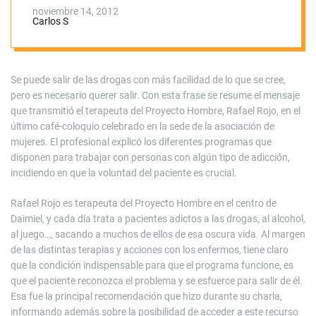
según el terapeuta
noviembre 14, 2012
Carlos S
del Proyecto
Hombre, Rafael
Se puede salir de las drogas con más facilidad de lo que se cree,
pero es necesario querer salir. Con esta frase se resume el mensaje
Rojo
que transmitió el terapeuta del Proyecto Hombre, Rafael Rojo, en el
último café-coloquio celebrado en la sede de la asociación de
mujeres. El profesional explicó los diferentes programas que
disponen para trabajar con personas con algún tipo de adicción,
incidiendo en que la voluntad del paciente es crucial.
Rafael Rojo es terapeuta del Proyecto Hombre en el centro de
Daimiel, y cada día trata a pacientes adictos a las drogas, al alcohol,
al juego…, sacando a muchos de ellos de esa oscura vida. Al margen
de las distintas terapias y acciones con los enfermos, tiene claro
que la condición indispensable para que el programa funcione, es
que el paciente reconozca el problema y se esfuerce para salir de él.
Esa fue la principal recomendación que hizo durante su charla,
informando además sobre la posibilidad de acceder a este recurso