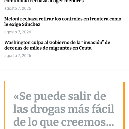
comunidad rechaza acoger menores
o
r
agosto 7, 2026
m
o
Meloni rechaza retirar los controles en frontera como
d
le exige Sánchez
e
agosto 7, 2026
Washington culpa al Gobierno de la “invasión” de
decenas de miles de migrantes en Ceuta
agosto 7, 2026
«Se puede salir de
las drogas más fácil
de lo que creemos»,