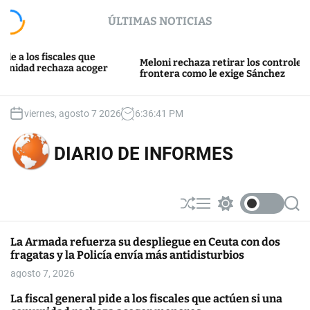
S
ÚLTIMAS NOTICIAS
k
i
p
os fiscales que
Meloni rechaza retirar los controles en
 rechaza acoger
t
frontera como le exige Sánchez
o
c
o
viernes, agosto 7 2026
6
:
36
:
42
PM
n
t
DIARIO DE INFORMES
e
n
t
S
M
S
S
h
e
w
e
u
n
i
a
La Armada refuerza su despliegue en Ceuta con dos
ff
u
t
r
fragatas y la Policía envía más antidisturbios
l
c
c
e
h
h
agosto 7, 2026
c
o
La fiscal general pide a los fiscales que actúen si una
l