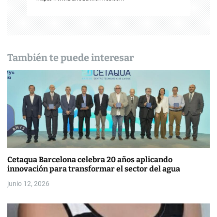
i
ó
n
d
También te puede interesar
e
e
n
t
r
Cetaqua Barcelona celebra 20 años aplicando
a
innovación para transformar el sector del agua
d
junio 12, 2026
a