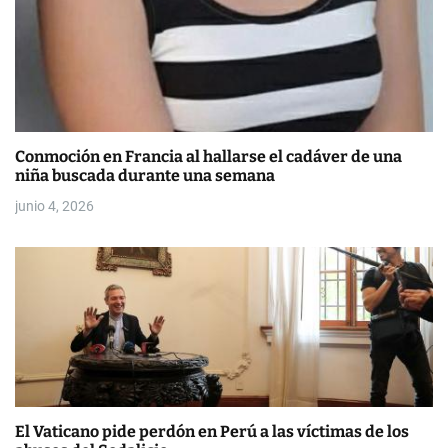
s
Conmoción en Francia al hallarse el cadáver de una
niña buscada durante una semana
junio 4, 2026
El Vaticano pide perdón en Perú a las víctimas de los