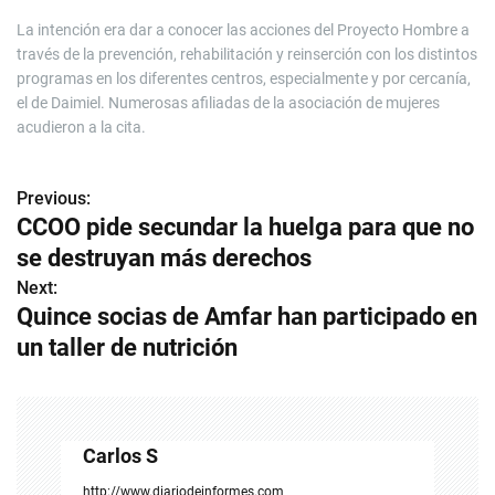
La intención era dar a conocer las acciones del Proyecto Hombre a
través de la prevención, rehabilitación y reinserción con los distintos
programas en los diferentes centros, especialmente y por cercanía,
el de Daimiel. Numerosas afiliadas de la asociación de mujeres
acudieron a la cita.
Previous:
N
CCOO pide secundar la huelga para que no
a
se destruyan más derechos
v
Next:
Quince socias de Amfar han participado en
e
un taller de nutrición
g
a
c
Carlos S
http://www.diariodeinformes.com