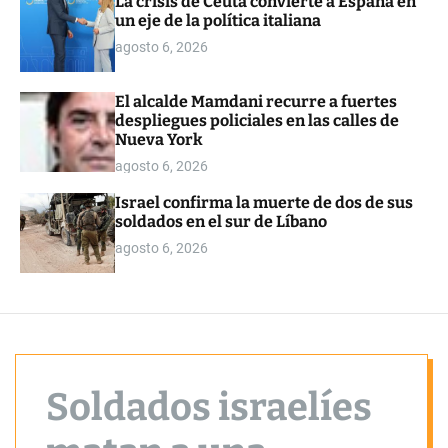
La crisis de Ceuta convierte a España en
o
un eje de la política italiana
r
m
agosto 6, 2026
o
d
e
El alcalde Mamdani recurre a fuertes
despliegues policiales en las calles de
Nueva York
agosto 6, 2026
Israel confirma la muerte de dos de sus
soldados en el sur de Líbano
agosto 6, 2026
Soldados israelíes