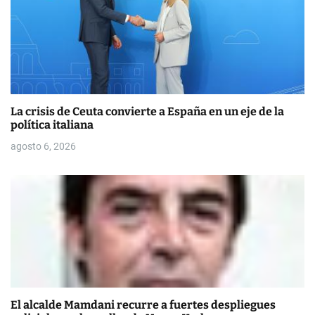
s
La crisis de Ceuta convierte a España en un eje de la
política italiana
agosto 6, 2026
El alcalde Mamdani recurre a fuertes despliegues