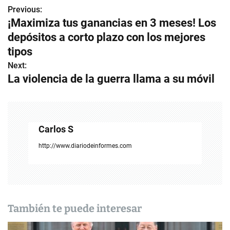
Previous:
N
¡Maximiza tus ganancias en 3 meses! Los
a
depósitos a corto plazo con los mejores
v
tipos
Next:
e
La violencia de la guerra llama a su móvil
g
a
c
Carlos S
i
http://www.diariodeinformes.com
ó
n
d
También te puede interesar
e