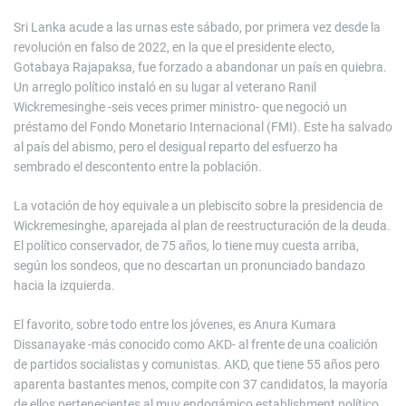
Sri Lanka acude a las urnas este sábado, por primera vez desde la
revolución en falso de 2022, en la que el presidente electo,
Gotabaya Rajapaksa, fue forzado a abandonar un país en quiebra.
Un arreglo político instaló en su lugar al veterano Ranil
Wickremesinghe -seis veces primer ministro- que negoció un
préstamo del Fondo Monetario Internacional (FMI). Este ha salvado
al país del abismo, pero el desigual reparto del esfuerzo ha
sembrado el descontento entre la población.
La votación de hoy equivale a un plebiscito sobre la presidencia de
Wickremesinghe, aparejada al plan de reestructuración de la deuda.
El político conservador, de 75 años, lo tiene muy cuesta arriba,
según los sondeos, que no descartan un pronunciado bandazo
hacia la izquierda.
El favorito, sobre todo entre los jóvenes, es Anura Kumara
Dissanayake -más conocido como AKD- al frente de una coalición
de partidos socialistas y comunistas. AKD, que tiene 55 años pero
aparenta bastantes menos, compite con 37 candidatos, la mayoría
de ellos pertenecientes al muy endogámico establishment político