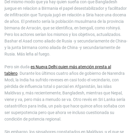
Del mismo modo que ya hay quien sueña con que Bangladesh
juegue en relacíon a Birmania el papel desestabilizador y facilitador
de infiltración que Turquía jugó en relación a Siria hace una docena
de años. El pretexto sería la población musulmana de la provincia
birmana de Arracán, que se identifica, en bengalí, como rohinyá.
Pero los actores serían los mismos y los objetivos, actualizados.
Bashar el Asad como aliado de Rusia -y secundariamente de China-
y la junta birmana como aliada de China -y secundariamente de
Rusia. Más leña al fuego.
Pero sin duda
es Nueva Delhi quien más atención presta al
tablero
. Durante los últimos cuatro años de gobierno de Narendra
Modi, la India ha sufrido reveses en casi todo el vecindario, con
pérdida de influencia total o parcial en Afganistán, las islas
Maldivas y, más recientemente, Bangladesh, mientras que Nepal,
viene y va, pero más a menudo se va. Otro revés en Sri Lanka sería
catastrófico para India, un país que hace quince años soñaba con
ser superpotencia pero que ahora ve incluso cuestionada su
condición de potencia regional.
Sin embargo, los sinsabores constatados en Maldivas -y el que se