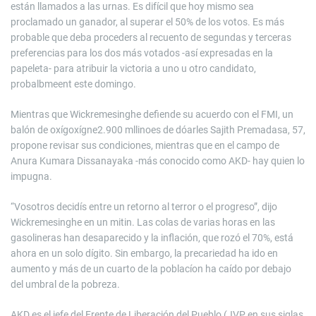
están llamados a las urnas. Es difícil que hoy mismo sea
proclamado un ganador, al superar el 50% de los votos. Es más
probable que deba proceders al recuento de segundas y terceras
preferencias para los dos más votados -así expresadas en la
papeleta- para atribuir la victoria a uno u otro candidato,
probalbmeent este domingo.
Mientras que Wickremesinghe defiende su acuerdo con el FMI, un
balón de oxígoxígne2.900 mllinoes de dóarles Sajith Premadasa, 57,
propone revisar sus condiciones, mientras que en el campo de
Anura Kumara Dissanayaka -más conocido como AKD- hay quien lo
impugna.
“Vosotros decidís entre un retorno al terror o el progreso”, dijo
Wickremesinghe en un mitin. Las colas de varias horas en las
gasolineras han desaparecido y la inflación, que rozó el 70%, está
ahora en un solo dígito. Sin embargo, la precariedad ha ido en
aumento y más de un cuarto de la poblacíon ha caído por debajo
del umbral de la pobreza.
AKD es el jefe del Frente de Liberación del Pueblo (JVP en sus siglas