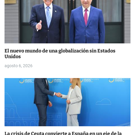
e
n
t
r
El nuevo mundo de una globalización sin Estados
a
Unidos
d
agosto 6, 2026
a
s
La crisis de Ceuta convierte a España en un eje de la