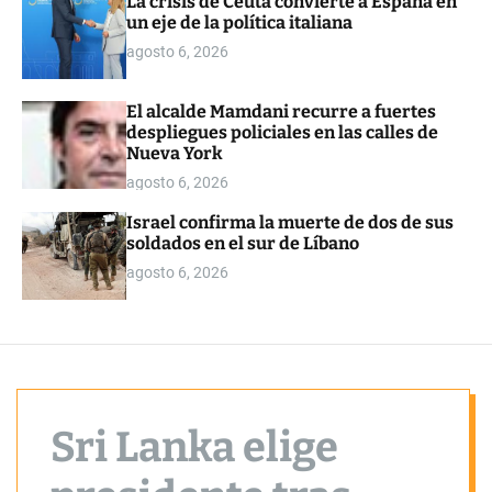
La crisis de Ceuta convierte a España en
o
un eje de la política italiana
r
m
agosto 6, 2026
o
d
e
El alcalde Mamdani recurre a fuertes
despliegues policiales en las calles de
Nueva York
agosto 6, 2026
Israel confirma la muerte de dos de sus
soldados en el sur de Líbano
agosto 6, 2026
Sri Lanka elige