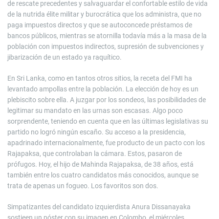
de rescate precedentes y salvaguardar el confortable estilo de vida
de la nutrida élite militar y burocrática que los administra, que no
paga impuestos directos y que se autoconcede préstamos de
bancos públicos, mientras se atornilla todavía más a la masa de la
población con impuestos indirectos, supresión de subvenciones y
jibarización de un estado ya raquítico.
En Sri Lanka, como en tantos otros sitios, la receta del FMI ha
levantado ampollas entre la población. La elección de hoy es un
plebiscito sobre ella. A juzgar por los sondeos, las posibilidades de
legitimar su mandato en las urnas son escasas. Algo poco
sorprendente, teniendo en cuenta que en las últimas legislativas su
partido no logró ningún escaño. Su acceso a la presidencia,
apadrinado internacionalmente, fue producto de un pacto con los
Rajapaksa, que controlaban la cámara. Estos, pasaron de
prófugos. Hoy, el hijo de Mahinda Rajapaksa, de 38 años, está
también entre los cuatro candidatos más conocidos, aunque se
trata de apenas un fogueo. Los favoritos son dos.
Simpatizantes del candidato izquierdista Anura Dissanayaka
sostieen un póster con su imagen en Colombo, el miércoles