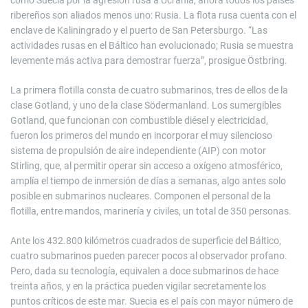
como Suecia por la agresión rusa a Ucrania, ahora todos los países
ribereños son aliados menos uno: Rusia. La flota rusa cuenta con el
enclave de Kaliningrado y el puerto de San Petersburgo. “Las
actividades rusas en el Báltico han evolucionado; Rusia se muestra
levemente más activa para demostrar fuerza”, prosigue Östbring.
La primera flotilla consta de cuatro submarinos, tres de ellos de la
clase Gotland, y uno de la clase Södermanland. Los sumergibles
Gotland, que funcionan con combustible diésel y electricidad,
fueron los primeros del mundo en incorporar el muy silencioso
sistema de propulsión de aire independiente (AIP) con motor
Stirling, que, al permitir operar sin acceso a oxígeno atmosférico,
amplía el tiempo de inmersión de días a semanas, algo antes solo
posible en submarinos nucleares. Componen el personal de la
flotilla, entre mandos, marinería y civiles, un total de 350 personas.
Ante los 432.800 kilómetros cuadrados de superficie del Báltico,
cuatro submarinos pueden parecer pocos al observador profano.
Pero, dada su tecnología, equivalen a doce submarinos de hace
treinta años, y en la práctica pueden vigilar secretamente los
puntos críticos de este mar. Suecia es el país con mayor número de