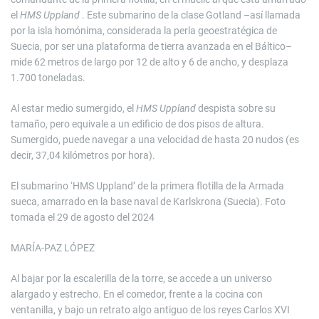
el
HMS Uppland
. Este submarino de la clase Gotland –así llamada
por la isla homónima, considerada la perla geoestratégica de
Suecia, por ser una plataforma de tierra avanzada en el Báltico–
mide 62 metros de largo por 12 de alto y 6 de ancho, y desplaza
1.700 toneladas.
Al estar medio sumergido, el
HMS Uppland
despista sobre su
tamaño, pero equivale a un edificio de dos pisos de altura.
Sumergido, puede navegar a una velocidad de hasta 20 nudos (es
decir, 37,04 kilómetros por hora).
El submarino ‘HMS Uppland’ de la primera flotilla de la Armada
sueca, amarrado en la base naval de Karlskrona (Suecia). Foto
tomada el 29 de agosto del 2024
MARÍA-PAZ LÓPEZ
Al bajar por la escalerilla de la torre, se accede a un universo
alargado y estrecho. En el comedor, frente a la cocina con
ventanilla, y bajo un retrato algo antiguo de los reyes Carlos XVI