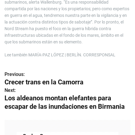
submarinos, alerta Wallenburg. “Es una responsabilidad
compartida por las naciones y los propietarios; pero como expertos
en guerra en el agua, tendremos nuestra parte en la vigilancia y en
la actuación contra distintos tipos de sabotaje”. Por lo pronto, el
Nord Stream ha puesto el foco en la guerra híbrida contra
infraestructuras ubicadas en el fondo de los mares, ámbito en el
que los submarinos están en su elemento.
Lee también
MARÍA-PAZ LÓPEZ | BERLÍN. CORRESPONSAL
Previous:
N
Crecer trans en la Camorra
a
Next:
Los aldeanos montan elefantes para
v
escapar de las inundaciones en Birmania
e
g
a