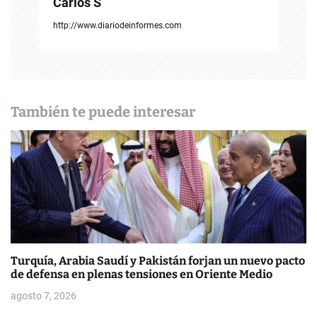
Carlos S
c
http://www.diariodeinformes.com
i
ó
n
También te puede interesar
d
e
e
n
t
Turquía, Arabia Saudí y Pakistán forjan un nuevo pacto
r
de defensa en plenas tensiones en Oriente Medio
a
agosto 7, 2026