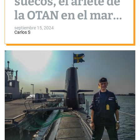
suecos, el ariete de
la OTAN en el mar
Báltico
septiembre 15, 2024
Carlos S