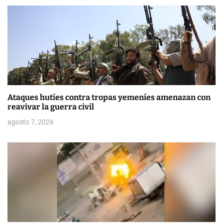
d
a
s
Ataques hutíes contra tropas yemeníes amenazan con
reavivar la guerra civil
agosto 7, 2026