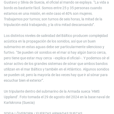
Gustavo y Silvia de Suecia, el oficial al mando se explaya. “La vida a
bordo es bastante fácil. Somos entre 25 y 35 personas cuando
estamos en una misión, en este caso el 40% son mujeres.
Trabajamos por turnos; son turnos de seis horas, la mitad de la
tripulación está trabajando, y la otra mitad descansando”.
Los distintos niveles de salinidad del Báltico producen complejidad
acústica en la propagación de los sonidos, así que un buen
submarino en estas aguas debe ser particularmente silencioso y
furtivo. “Se pueden oír sonidos en el mar si hay algún barco cerca,
pero tiene que estar muy cerca –explica el oficial–. Y podemos oír el
sónar activo de los grandes sistemas de sónar que ambos bandos
utilizan en el mar Báltico y también en el Atlántico. Algunos sonidos
se pueden oír, pero la mayoría de las veces hay que ir al sónar para
escuchar bien el exterior”.
Un tripulante dentro del submarino de la Armada sueca ‘HMS
Uppland’. Foto tomada el 29 de agosto del 2024 en la base naval de
Karlskrona (Suecia)
SOFIA LÖVEBORN / FUERZAS ARMADAS SUECAS