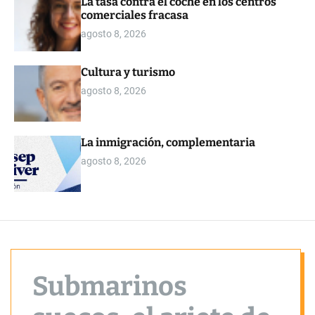
La tasa contra el coche en los centros
o
comerciales fracasa
r
m
agosto 8, 2026
o
d
e
Cultura y turismo
agosto 8, 2026
La inmigración, complementaria
agosto 8, 2026
Submarinos