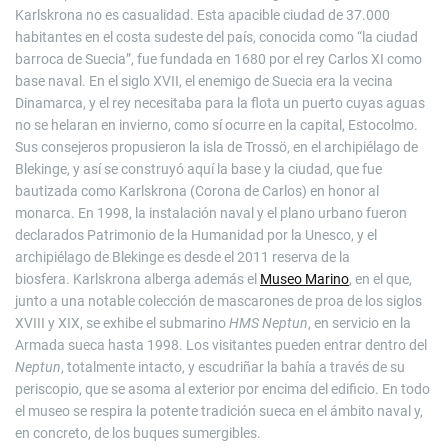
Karlskrona no es casualidad. Esta apacible ciudad de 37.000
habitantes en el costa sudeste del país, conocida como “la ciudad
barroca de Suecia”, fue fundada en 1680 por el rey Car­los XI como
base naval. En el siglo XVII, el enemigo de Suecia era la vecina
Dinamarca, y el rey necesitaba para la flota un puerto cuyas aguas
no se helaran en invierno, como sí ocurre en la capital, Estocolmo.
Sus consejeros propusieron la isla de Trossö, en el archipiélago de
Blekinge, y así se construyó aquí la base y la ciudad, que fue
bautizada como Karlskrona (Corona de Carlos) en honor al
monarca. En 1998, la instalación naval y el plano urbano fueron
declarados Patrimonio de la Humanidad por la Unesco, y el
archipiélago de Blekinge es desde el 2011 reserva de la
biosfera. Karlskrona alberga además el
Museo Marino
, en el que,
junto a una notable colección de mascarones de proa de los siglos
XVIII y XIX, se exhibe el submarino
HMS Neptun
, en servicio en la
Armada sueca hasta 1998. Los visitantes pueden entrar dentro del
Neptun
, totalmente intacto, y escudriñar la bahía a través de su
periscopio, que se asoma al exterior por encima del edificio. En todo
el museo se respira la potente tradición sueca en el ámbito naval y,
en concreto, de los buques sumergibles.