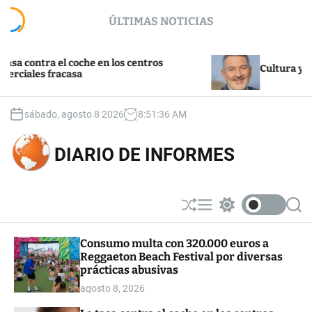
S
ÚLTIMAS NOTICIAS
k
i
p
ntra el coche en los centros
t
Cultura y turismo
es fracasa
o
c
o
sábado, agosto 8 2026
8
:
51
:
36
AM
n
t
DIARIO DE INFORMES
e
n
t
S
M
S
S
h
e
w
e
u
n
i
a
Consumo multa con 320.000 euros a
ff
u
t
r
Reggaeton Beach Festival por diversas
l
c
c
e
h
h
prácticas abusivas
c
agosto 8, 2026
o
l