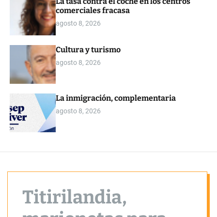
La tasa contra el coche en los centros
o
comerciales fracasa
r
m
agosto 8, 2026
o
d
e
Cultura y turismo
agosto 8, 2026
La inmigración, complementaria
agosto 8, 2026
Titirilandia,