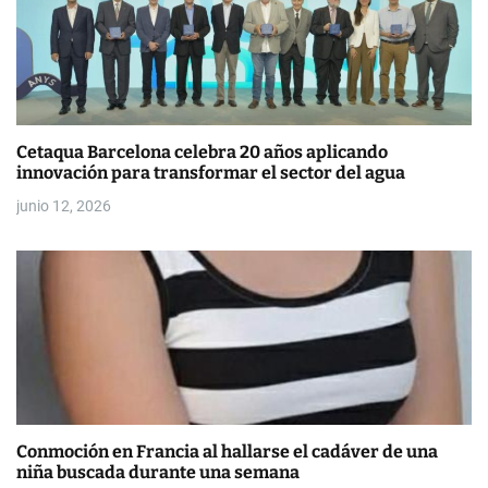
e
n
t
r
Cetaqua Barcelona celebra 20 años aplicando
a
innovación para transformar el sector del agua
d
junio 12, 2026
a
s
Conmoción en Francia al hallarse el cadáver de una
niña buscada durante una semana