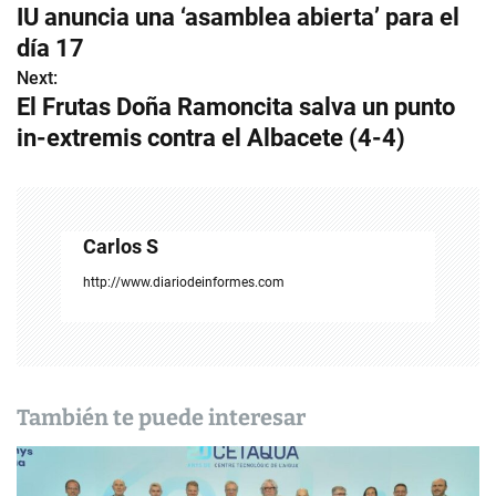
IU anuncia una ‘asamblea abierta’ para el
a
día 17
v
Next:
El Frutas Doña Ramoncita salva un punto
e
in-extremis contra el Albacete (4-4)
g
a
c
Carlos S
i
http://www.diariodeinformes.com
ó
n
d
También te puede interesar
e