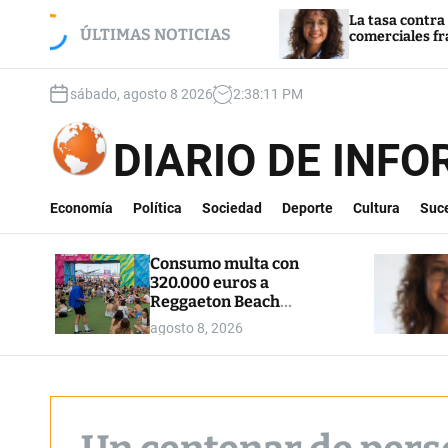
S
on 320.000 euros a
La tasa contra el coche en
Festival por diversas
k
ÚLTIMAS NOTICIAS
comerciales fracasa
as
i
p
sábado, agosto 8 2026
2
:
38
:
12
PM
t
o
c
DIARIO DE INF
o
n
t
Economía
Política
Sociedad
Deporte
Cultura
Suc
e
n
Consumo multa con
t
320.000 euros a
Reggaeton Beach
Festival por diversas
agosto 8, 2026
prácticas abusivas