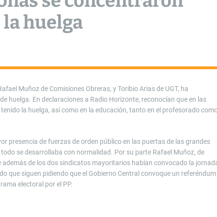
onas se concentraron
e la huelga
Rafael Muñoz de Comisiones Obreras, y Toribio Arias de UGT, ha
de huelga. En declaraciones a Radio Horizonte, reconocían que en las
enido la huelga, así como en la educación, tanto en el profesorado com
r presencia de fuerzas de orden público en las puertas de las grandes
 todo se desarrollaba con normalidad. Por su parte Rafael Muñoz, de
e además de los dos sindicatos mayoritarios habían convocado la jornad
ando que siguen pidiendo que el Gobierno Central convoque un referéndum
rama electoral por el PP.