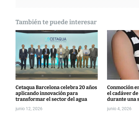
ó
n
También te puede interesar
d
e
e
n
t
r
Cetaqua Barcelona celebra 20 años
Conmoción en 
aplicando innovación para
el cadáver de
a
transformar el sector del agua
durante una
d
junio 12, 2026
junio 4, 2026
a
s