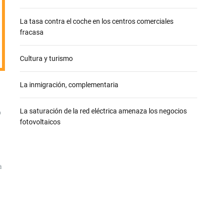
e
La tasa contra el coche en los centros comerciales
fracasa
Cultura y turismo
La inmigración, complementaria
La saturación de la red eléctrica amenaza los negocios
o
fotovoltaicos
a