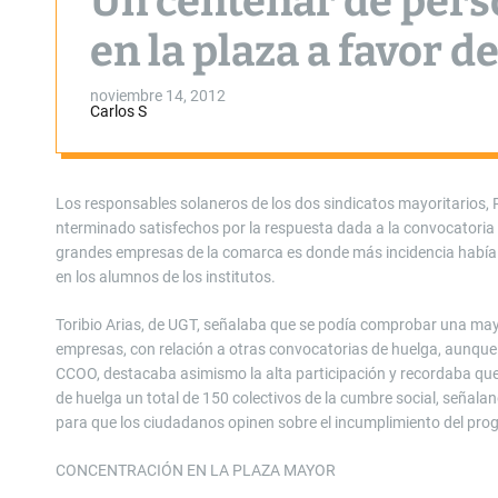
Un centenar de pers
en la plaza a favor d
noviembre 14, 2012
Carlos S
Los responsables solaneros de los dos sindicatos mayoritarios, 
nterminado satisfechos por la respuesta dada a la convocatoria 
grandes empresas de la comarca es donde más incidencia había t
en los alumnos de los institutos.
Toribio Arias, de UGT, señalaba que se podía comprobar una mayo
empresas, con relación a otras convocatorias de huelga, aunque
CCOO, destacaba asimismo la alta participación y recordaba qu
de huelga un total de 150 colectivos de la cumbre social, señal
para que los ciudadanos opinen sobre el incumplimiento del prog
CONCENTRACIÓN EN LA PLAZA MAYOR