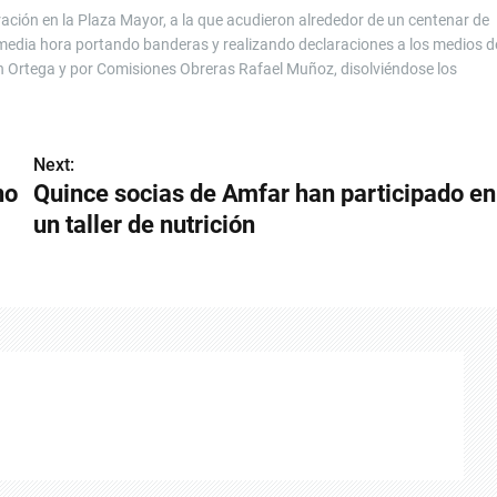
ración en la Plaza Mayor, a la que acudieron alrededor de un centenar de
media hora portando banderas y realizando declaraciones a los medios d
ín Ortega y por Comisiones Obreras Rafael Muñoz, disolviéndose los
Next:
no
Quince socias de Amfar han participado en
un taller de nutrición