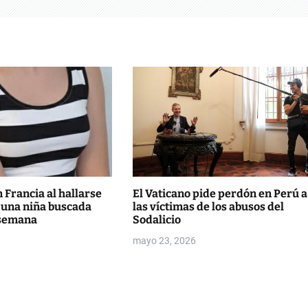
Francia al hallarse
El Vaticano pide perdón en Perú a
 una niña buscada
las víctimas de los abusos del
 semana
Sodalicio
mayo 23, 2026