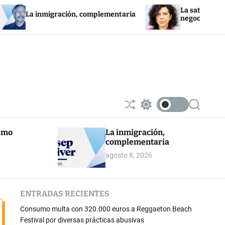
La saturación de la red 
inmigración, complementaria
negocios fotovoltaicos
S
S
S
h
w
e
u
i
a
ismo
La inmigración,
ff
t
r
complementaria
l
c
c
e
h
h
agosto 8, 2026
c
o
l
o
ENTRADAS RECIENTES
r
m
Consumo multa con 320.000 euros a Reggaeton Beach
o
d
Festival por diversas prácticas abusivas