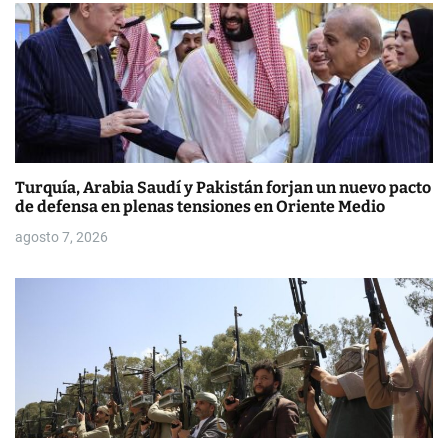
d
e
e
n
t
Turquía, Arabia Saudí y Pakistán forjan un nuevo pacto
r
de defensa en plenas tensiones en Oriente Medio
a
agosto 7, 2026
d
a
s