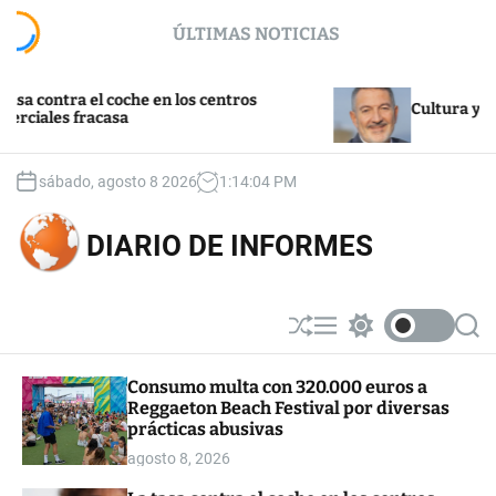
S
ÚLTIMAS NOTICIAS
k
i
p
 el coche en los centros
t
Cultura y turismo
racasa
o
c
o
sábado, agosto 8 2026
1
:
14
:
04
PM
n
t
DIARIO DE INFORMES
e
n
t
S
M
S
S
h
e
w
e
u
n
i
a
Consumo multa con 320.000 euros a
ff
u
t
r
Reggaeton Beach Festival por diversas
l
c
c
e
h
h
prácticas abusivas
c
agosto 8, 2026
o
l