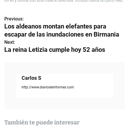
no es y sonríe con una mueca divertida. Incluso hasta un poco feliz.
Previous:
N
Los aldeanos montan elefantes para
a
escapar de las inundaciones en Birmania
v
Next:
La reina Letizia cumple hoy 52 años
e
g
a
Carlos S
c
http://www.diariodeinformes.com
i
ó
n
También te puede interesar