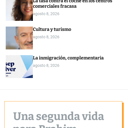
La tasa contra el coche en los centros
o
comerciales fracasa
r
m
agosto 8, 2026
o
d
e
Cultura y turismo
agosto 8, 2026
La inmigración, complementaria
agosto 8, 2026
Una segunda vida