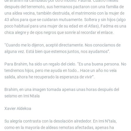
de Brahim ha cambiado por otro motivo: Fadma. Cuatro meses
después del terremoto, sus hermanos pactaron con una familia de
una aldea vecina, también destruida, el matrimonio con la mujer de
43 años para que se cuidaran mutuamente. Soltera y sin hijos (algo
poco habitual para una mujer de su edad en el Atlas), Fadma es una
chica alegre y de ojos negros que sonríe al recordar el enlace.
“Cuando me lo dijeron, acepté directamente. Nos conocíamos de
alguna vez. Está bien que estemos juntos, nos ayudamos”.
Para Brahim, ha sido un regalo del cielo. “Es una buena persona. No
tendremos hijos, pero me ayuda en todo… Hace un año no veía
salida, ahora he recuperado la esperanza de vivir”.
Brahim, en una imagen tomada apenas unas horas después del
seísmo en Imi Ntala
Xavier Aldekoa
Su alegría contrasta con la desolación alrededor. En Imi N’tala,
como en la mayoría de aldeas remotas afectadas, apenas ha