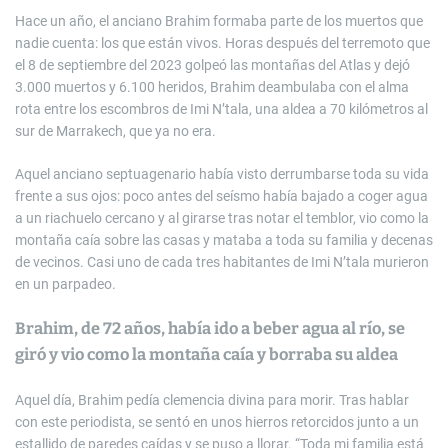
Hace un año, el anciano Brahim formaba parte de los muertos que
nadie cuenta: los que están vivos. Horas después del terremoto que
el 8 de septiembre del 2023 golpeó las montañas del Atlas y dejó
3.000 muertos y 6.100 heridos, Brahim deambulaba con el alma
rota entre los escombros de Imi N’tala, una aldea a 70 kilómetros al
sur de Marrakech, que ya no era.
Aquel anciano septuagenario había visto derrumbarse toda su vida
frente a sus ojos: poco antes del seísmo había bajado a coger agua
a un riachuelo cercano y al girarse tras notar el temblor, vio como la
montaña caía sobre las casas y mataba a toda su familia y decenas
de vecinos. Casi uno de cada tres habitantes de Imi N’tala murieron
en un parpadeo.
Brahim, de 72 años, había ido a beber agua al río, se
giró y vio como la montaña caía y borraba su aldea
Aquel día, Brahim pedía clemencia divina para morir. Tras hablar
con este periodista, se sentó en unos hierros retorcidos junto a un
estallido de paredes caídas y se puso a llorar. “Toda mi familia está