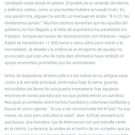
cambiado nada desde el seísmo. El pueblo es un amasijo de hierros
y edificios caídos, como si una bomba hubiera arrasado todo. En
una pared rota, alguien ha escrito un mensaje en árabe. “8-9-23: No
olvidaremos jamás”. Muchos vecinos lamentan que las ayudas del
gobierno no han llegado y la falta de arquitectos ha paralizado los
trabajos. Aunque las tareas de reconstrucción son titánicas –según
Rabat se necesitarán 11.000 euros y cinco años para volver a la
normalidad-, la desidia y la ineficacia en el reparto de ayudas ha
provocado que solo uno de cada diez afectados haya recibido el
apoyo económico prometido por las autoridades.
Antes de despedirse, Brahim pide ir a las ruinas de su antigua casa.
Junto a la entrada principal, enterradas bajo la tierra, guarda
escondidas las llaves de una puerta innecesaria: hay agujeros
enormes en varias paredes por los que podría entrar un autobús.
Nos guía al comedor, entre techos hundidos y columnas astilladas y
busca en unos cajones. “Si voy a ver reconstruida Imi N’tala? Ya soy
mayor, no creo pero solo Dios lo sabe”, dice. Al final, encuentra lo
que busca: una bandera roja de Marruecos con una estrella verde
en el centro. La levanta, la ondea en el centro de un comedor que ya