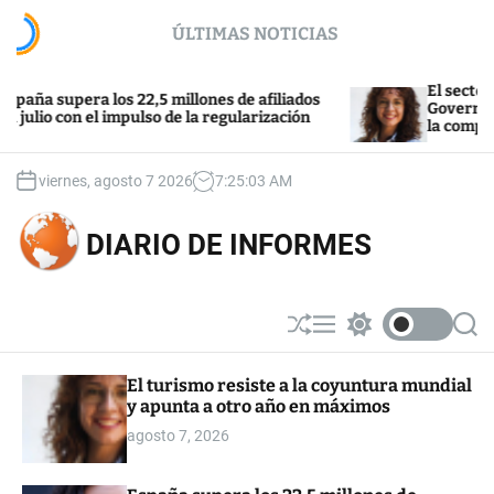
S
ÚLTIMAS NOTICIAS
k
i
p
El sector de la v
upera los 22,5 millones de afiliados
t
Govern tras el fi
 con el impulso de la regularización
la compra
o
c
o
viernes, agosto 7 2026
7
:
25
:
04
AM
n
t
DIARIO DE INFORMES
e
n
t
S
M
S
S
h
e
w
e
u
n
i
a
El turismo resiste a la coyuntura mundial
ff
u
t
r
y apunta a otro año en máximos
l
c
c
e
h
h
agosto 7, 2026
c
o
l