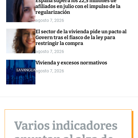
España supera los 22,5 millones de
o
afiliados en julio con el impulso de la
r
regularización
m
o
agosto 7, 2026
d
e
El sector de la vivienda pide un pacto al
Govern tras el fiasco de la ley para
restringir la compra
agosto 7, 2026
Vivienda y excesos normativos
agosto 7, 2026
Varios indicadores