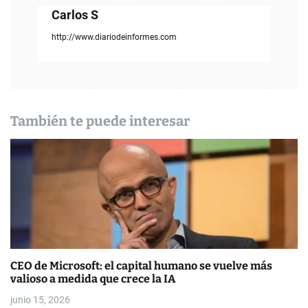
Carlos S
i
http://www.diariodeinformes.com
ó
n
d
También te puede interesar
e
e
n
t
r
a
CEO de Microsoft: el capital humano se vuelve más
valioso a medida que crece la IA
d
junio 15, 2026