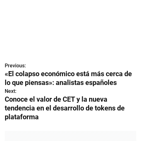
Previous:
N
«El colapso económico está más cerca de
a
lo que piensas»: analistas españoles
v
Next:
Conoce el valor de CET y la nueva
e
tendencia en el desarrollo de tokens de
g
plataforma
a
c