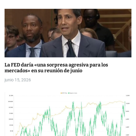
a
s
La FED daría «una sorpresa agresiva para los
mercados» en su reunión de junio
junio 15, 2026