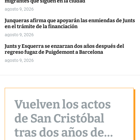
migrantes que siguen en la ciudad
o
r
agosto 9, 2026
m
o
Junqueras afirma que apoyarán las enmiendas de Junts
d
en el trámite de la financiación
e
agosto 9, 2026
Junts y Esquerra se enzarzan dos años después del
regreso fugaz de Puigdemont a Barcelona
agosto 9, 2026
Vuelven los actos
de San Cristóbal
tras dos años de