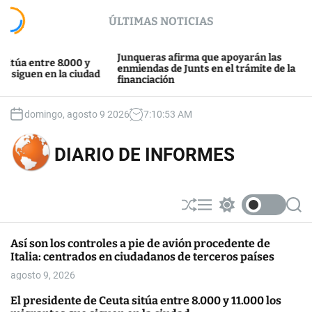
S
ÚLTIMAS NOTICIAS
k
i
p
Junqueras afirma que apoyarán las
entre 8.000 y
t
enmiendas de Junts en el trámite de la
uen en la ciudad
financiación
o
c
o
domingo, agosto 9 2026
7
:
10
:
54
AM
n
t
DIARIO DE INFORMES
e
n
t
S
M
S
S
h
e
w
e
u
n
i
a
Así son los controles a pie de avión procedente de
ff
u
t
r
Italia: centrados en ciudadanos de terceros países
l
c
c
e
h
h
agosto 9, 2026
c
o
El presidente de Ceuta sitúa entre 8.000 y 11.000 los
l