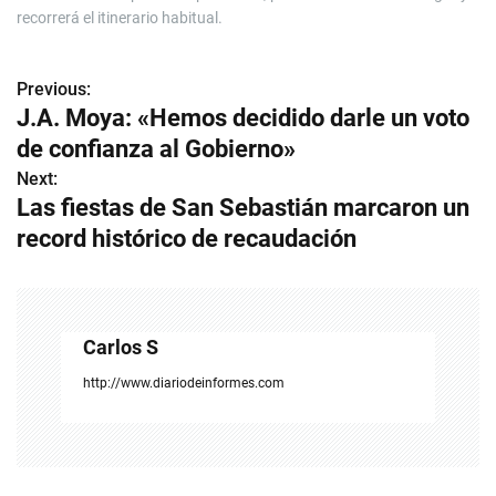
recorrerá el itinerario habitual.
Previous:
N
J.A. Moya: «Hemos decidido darle un voto
a
de confianza al Gobierno»
v
Next:
Las fiestas de San Sebastián marcaron un
e
record histórico de recaudación
g
a
c
Carlos S
i
http://www.diariodeinformes.com
ó
n