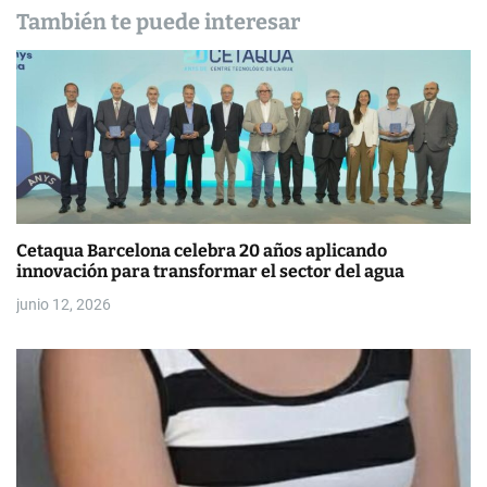
d
También te puede interesar
e
e
n
t
r
Cetaqua Barcelona celebra 20 años aplicando
a
innovación para transformar el sector del agua
d
junio 12, 2026
a
s