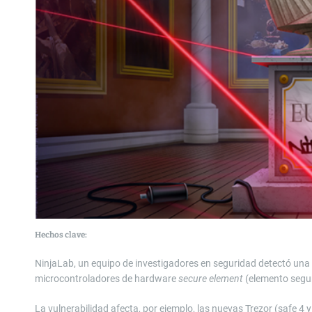
Hechos clave:
NinjaLab, un equipo de investigadores en seguridad detectó una v
microcontroladores de hardware
secure element
(elemento segu
La vulnerabilidad afecta, por ejemplo, las nuevas Trezor (safe 4 y 