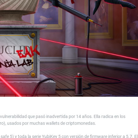
ulnerabilidad que pasó inadvertida por 14 años. Ella radica en los
ro), usados por muchas wallets de criptomonedas.
safe 5) y toda la serie YubiKey 5 con versión de firmware inferior a 5.7. El