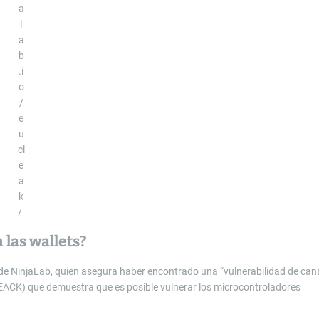
a
l
a
b
.i
o
/
e
u
cl
e
a
k
/
 las wallets?
e NinjaLab, quien asegura haber encontrado una “vulnerabilidad de can
CLEACK) que demuestra que
es posible vulnerar los microcontroladores
.