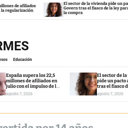
El sector de la vivienda pide un pacto al
s
Govern tras el fiasco de la ley para restringir
la compra
ORMES
esos
Educación
España supera los 22,5
El sector de la
millones de afiliados en
pide un pacto 
julio con el impulso de la
tras el fiasco d
regularización
para restringi
agosto 7, 2026
agosto 7, 2026
compra