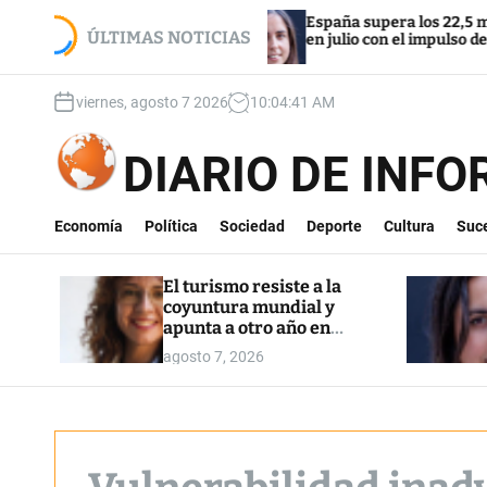
S
mundial y
España supera los 22,5 millones de afiliado
k
ÚLTIMAS NOTICIAS
en julio con el impulso de la regularización
i
p
viernes, agosto 7 2026
10
:
04
:
42
AM
t
o
c
DIARIO DE INF
o
n
t
Economía
Política
Sociedad
Deporte
Cultura
Suc
e
n
El turismo resiste a la
t
coyuntura mundial y
apunta a otro año en
máximos
agosto 7, 2026