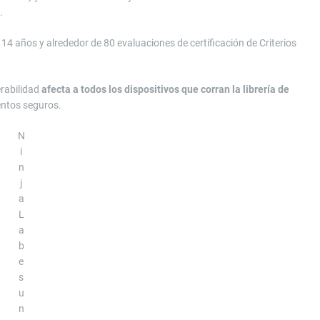
e.
4 años y alrededor de 80 evaluaciones de certificación de Criterios
rabilidad
afecta a todos los dispositivos que corran la librería de
entos seguros.
N
i
n
j
a
L
a
b
e
s
u
n