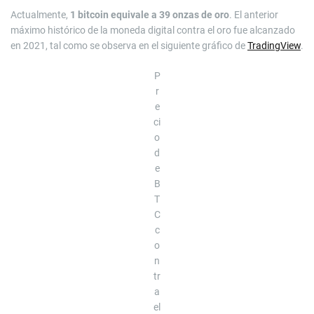
Actualmente,
1 bitcoin equivale a 39 onzas de oro
. El anterior
máximo histórico de la moneda digital contra el oro fue alcanzado
en 2021, tal como se observa en el siguiente gráfico de
TradingView
.
P
r
e
ci
o
d
e
B
T
C
c
o
n
tr
a
el