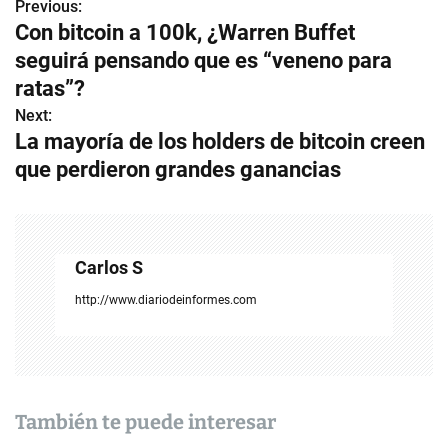
Previous:
N
Con bitcoin a 100k, ¿Warren Buffet
a
seguirá pensando que es “veneno para
v
ratas”?
Next:
e
La mayoría de los holders de bitcoin creen
g
que perdieron grandes ganancias
a
c
Carlos S
i
http://www.diariodeinformes.com
ó
n
d
También te puede interesar
e