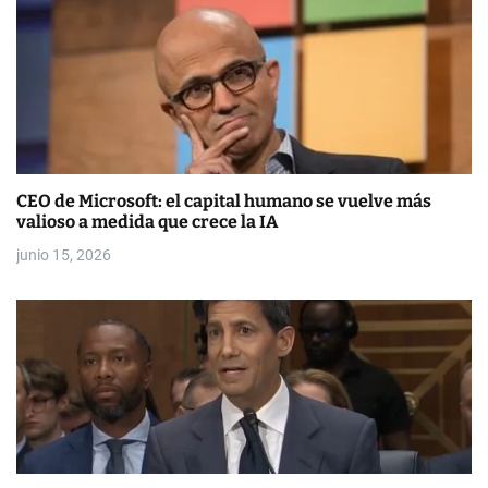
e
n
t
r
a
CEO de Microsoft: el capital humano se vuelve más
valioso a medida que crece la IA
d
junio 15, 2026
a
s