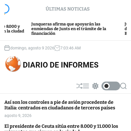
S
ÚLTIMAS NOTICIAS
k
i
p
Junqueras afirma que apoyarán las
Junts y Esquer
t
enmiendas de Junts en el trámite de la
después del re
d
financiación
Barcelona
o
c
o
domingo, agosto 9 2026
7
:
03
:
47
AM
n
t
DIARIO DE INFORMES
e
n
t
S
M
S
S
h
e
w
e
u
n
i
a
Así son los controles a pie de avión procedente de
ff
u
t
r
Italia: centrados en ciudadanos de terceros países
l
c
c
e
h
h
agosto 9, 2026
c
o
El presidente de Ceuta sitúa entre 8.000 y 11.000 los
l