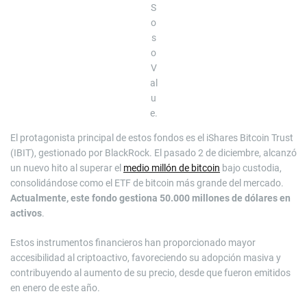
S
o
s
o
V
al
u
e.
El protagonista principal de estos fondos es el iShares Bitcoin Trust
(IBIT), gestionado por BlackRock. El pasado 2 de diciembre, alcanzó
un nuevo hito al superar el
medio millón de bitcoin
bajo custodia,
consolidándose como el ETF de bitcoin más grande del mercado.
Actualmente, este fondo gestiona 50.000 millones de dólares en
activos
.
Estos instrumentos financieros han proporcionado mayor
accesibilidad al criptoactivo, favoreciendo su adopción masiva y
contribuyendo al aumento de su precio, desde que fueron emitidos
en enero de este año.