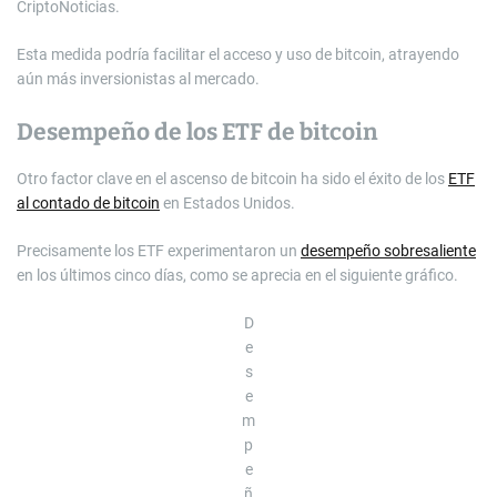
CriptoNoticias.
Esta medida podría facilitar el acceso y uso de bitcoin, atrayendo
aún más inversionistas al mercado.
Desempeño de los ETF de bitcoin
Otro factor clave en el ascenso de bitcoin ha sido el éxito de los
ETF
al contado de bitcoin
en Estados Unidos.
Precisamente los ETF experimentaron un
desempeño sobresaliente
en los últimos cinco días, como se aprecia en el siguiente gráfico.
D
e
s
e
m
p
e
ñ