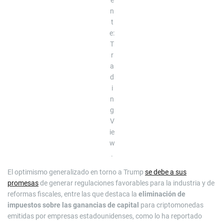
e
n
t
e:
T
r
a
d
i
n
g
V
ie
w
.
El optimismo generalizado en torno a Trump
se debe a sus
promesas
de generar regulaciones favorables para la industria y de
reformas fiscales, entre las que destaca la
eliminación de
impuestos sobre las ganancias de capital
para criptomonedas
emitidas por empresas estadounidenses, como lo ha reportado