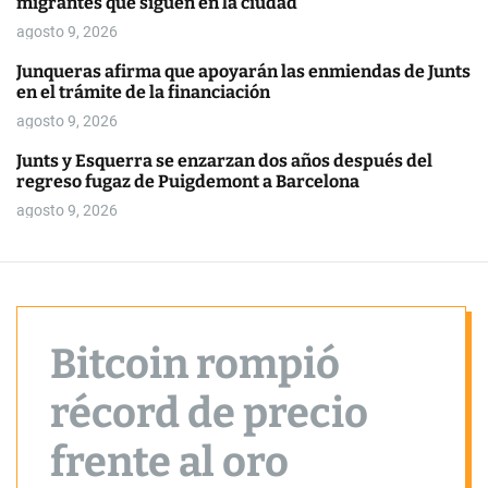
migrantes que siguen en la ciudad
o
r
agosto 9, 2026
m
o
Junqueras afirma que apoyarán las enmiendas de Junts
d
en el trámite de la financiación
e
agosto 9, 2026
Junts y Esquerra se enzarzan dos años después del
regreso fugaz de Puigdemont a Barcelona
agosto 9, 2026
Bitcoin rompió
récord de precio
frente al oro