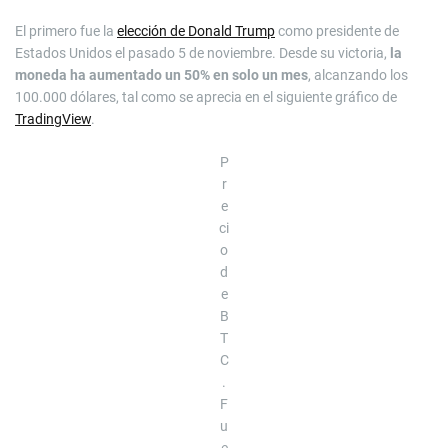
El primero fue la
elección de Donald Trump
como presidente de
Estados Unidos el pasado 5 de noviembre. Desde su victoria,
la
moneda
ha aumentado un
50% en solo un mes
, alcanzando los
100.000 dólares, tal como se aprecia en el siguiente gráfico de
TradingView
.
P
r
e
ci
o
d
e
B
T
C
.
F
u