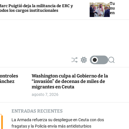
Turquía, Arabia Saudí y P
 la militancia de ERC y
nuevo pacto de defensa e
 institucionales
en Oriente Medio
S
S
S
h
w
e
u
i
a
controles
Washington culpa al Gobierno de la
ff
t
r
Sánchez
“invasión” de decenas de miles de
l
c
c
e
h
h
migrantes en Ceuta
c
agosto 7, 2026
o
l
o
ENTRADAS RECIENTES
r
m
La Armada refuerza su despliegue en Ceuta con dos
o
d
fragatas y la Policía envía más antidisturbios