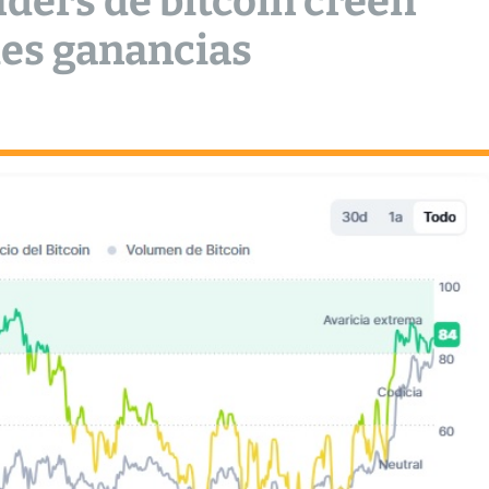
lders de bitcoin creen
es ganancias