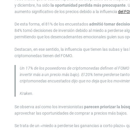
y diciembre, ha sido
la oportunidad perdida más preocupante
. 
aumento significativo de los precios debido a la influencia
del FO
De esta forma, el 81% de los encuestados
admitió
tomar decisio
84% tomó decisiones de inversión debido al miedo a perderse al
permitiendo que los desencadenantes emocionales guíen sus ope
Destacan, en ese sentido, la influencia que tienen las subas y la
criptomonedas tienen del FOMO.
Un 17% de los poseedores de criptomonedas definen el FOMO co
invertir más a un precio más bajo). El 20% teme perderse tant
criptomonedas encuestados dijo que no deja que los movimient
Kraken.
Se observa así como los inversionistas
parecen priorizar la bús
aprovechar las oportunidades de comprar a precios más bajos.
Se trata de un «miedo a perderse las ganancias a corto plazo» q