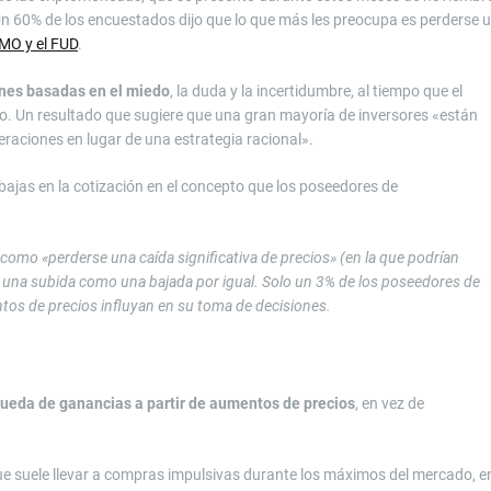
Un 60% de los encuestados dijo que lo que más les preocupa es perderse 
MO y el FUD
.
nes basadas en el miedo
, la duda y la incertidumbre, al tiempo que el
go. Un resultado que sugiere que una gran mayoría de inversores «están
raciones en lugar de una estrategia racional».
s bajas en la cotización en el concepto que los poseedores de
mo «perderse una caída significativa de precios» (en la que podrían
o una subida como una bajada por igual. Solo un 3% de los poseedores de
os de precios influyan en su toma de decisiones.
queda de ganancias a partir de aumentos de precios
, en vez de
ue suele llevar a compras impulsivas durante los máximos del mercado, e