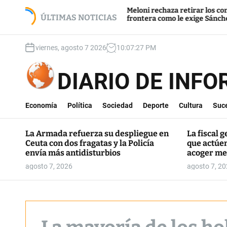
S
s fiscales que
Meloni rechaza retirar los controles en
 rechaza acoger
k
ÚLTIMAS NOTICIAS
frontera como le exige Sánchez
i
p
viernes, agosto 7 2026
10
:
07
:
28
PM
t
o
c
DIARIO DE INF
o
n
t
Economía
Política
Sociedad
Deporte
Cultura
Suc
e
n
La Armada refuerza su despliegue en
La fiscal g
t
Ceuta con dos fragatas y la Policía
que actúe
envía más antidisturbios
acoger me
agosto 7, 2026
agosto 7, 2