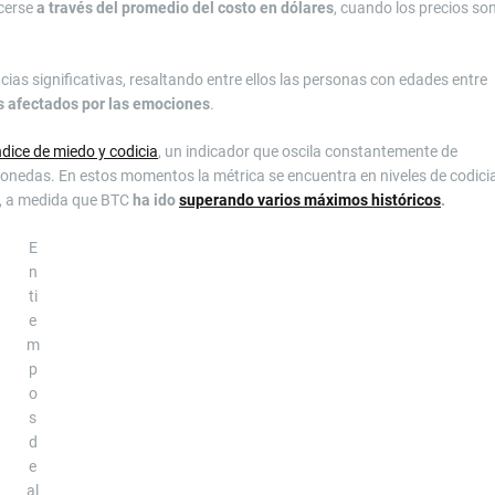
acerse
a través del promedio del costo en dólares
, cuando los precios so
as significativas, resaltando entre ellos las personas con edades entre
s afectados por las emociones
.
índice de miedo y codicia
, un indicador que oscila constantemente de
omonedas. En estos momentos la métrica se encuentra en niveles de codici
o, a medida que BTC
ha ido
superando varios máximos históricos
.
E
n
ti
e
m
p
o
s
d
e
al