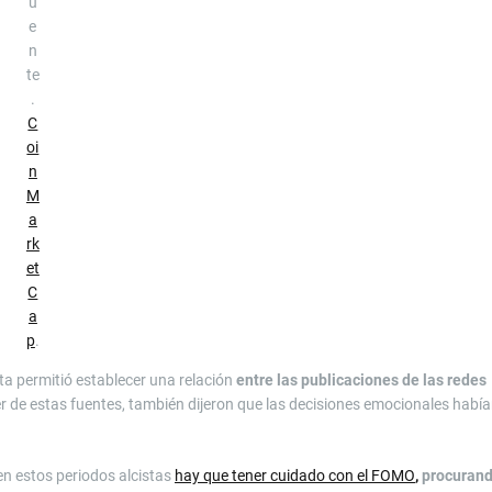
u
e
n
te
.
C
oi
n
M
a
rk
et
C
a
p
.
sta permitió establecer una relación
entre las publicaciones de las redes
r de estas fuentes, también dijeron que las decisiones emocionales habí
en estos periodos alcistas
hay que tener cuidado con el FOMO
,
procuran