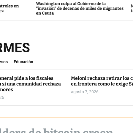
Washington culpa al Gobierno de la
Marc Puigtió deja
“invasión” de decenas de miles de migrantes
todos los cargos
en Ceuta
ORMES
esos
Educación
eneral pide a los fiscales
Meloni rechaza retirar los 
n si una comunidad rechaza
en frontera como le exige 
nores
agosto 7, 2026
026