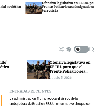
Ofensiva legislativa en EE.UU. para que el
ico
Frente Polisario sea designado organización
terrorista
S
S
S
h
w
e
u
i
a
illo’
Ofensiva legislativa en
ff
t
r
iético
EE.UU. para que el
l
c
c
e
h
h
Frente Polisario sea
c
designado organización
agosto 5, 2026
o
terrorista
l
o
ENTRADAS RECIENTES
r
m
La administración Trump revoca el visado de la
o
d
embajadora de Brasil en EE.UU. en un nuevo choque con