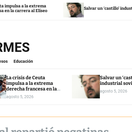
 a la extrema
Salvar un ‘castillo’ industrial soviét
era al Elíseo
ORMES
esos
Educación
La crisis de Ceuta
Salvar un ‘cast
impulsa a la extrema
industrial sov
derecha francesa en la
agosto 5, 2026
carrera al Elíseo
agosto 5, 2026