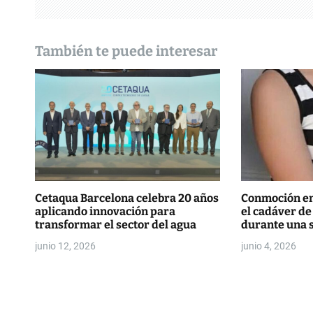
ó
n
También te puede interesar
d
e
e
n
t
r
Cetaqua Barcelona celebra 20 años
Conmoción en 
aplicando innovación para
el cadáver de
a
transformar el sector del agua
durante una
d
junio 12, 2026
junio 4, 2026
a
s