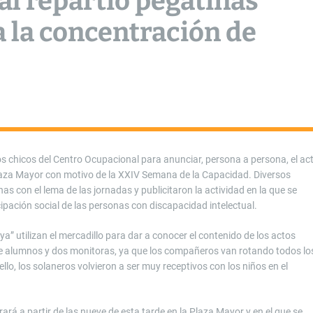
al repartió pegatinas
a la concentración de
 los chicos del Centro Ocupacional para anunciar, persona a persona, el ac
laza Mayor con motivo de la XXIV Semana de la Capacidad. Diversos
 con el lema de las jornadas y publicitaron la actividad en la que se
cipación social de las personas con discapacidad intelectual.
ya” utilizan el mercadillo para dar a conocer el contenido de los actos
te alumnos y dos monitoras, ya que los compañeros van rotando todos lo
lo, los solaneros volvieron a ser muy receptivos con los niños en el
ará a partir de las nueve de esta tarde en la Plaza Mayor y en el que se