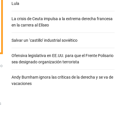
e
Lula
La crisis de Ceuta impulsa a la extrema derecha francesa
en la carrera al Elíseo
Salvar un ‘castillo’ industrial soviético
Ofensiva legislativa en EE.UU. para que el Frente Polisario
sea designado organización terrorista
to
Andy Burnham ignora las críticas de la derecha y se va de
vacaciones
s