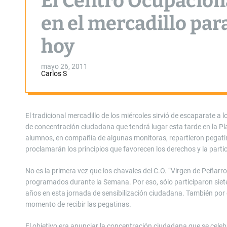
El Centro Ocupacion
en el mercadillo par
hoy
mayo 26, 2011
Carlos S
El tradicional mercadillo de los miércoles sirvió de escaparate a
de concentración ciudadana que tendrá lugar esta tarde en la P
alumnos, en compañía de algunas monitoras, repartieron pegatinas
proclamarán los principios que favorecen los derechos y la parti
No es la primera vez que los chavales del C.O. “Virgen de Peñarro
programados durante la Semana. Por eso, sólo participaron sie
años en esta jornada de sensibilización ciudadana. También por el
momento de recibir las pegatinas.
El objetivo era anunciar la concentración ciudadana que se celebr