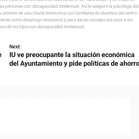
as personas con discapacidad intelectual. Así lo aseguró la psicóloga del
a anterior en una charla interactiva con familiares de alumnos del centro.
y sirvió como desahogo emocional y para darse consejos los unos a los
ro de los hijos con discapacidad intelectual.
Next:
e
IU ve preocupante la situación económica
del Ayuntamiento y pide políticas de ahorr