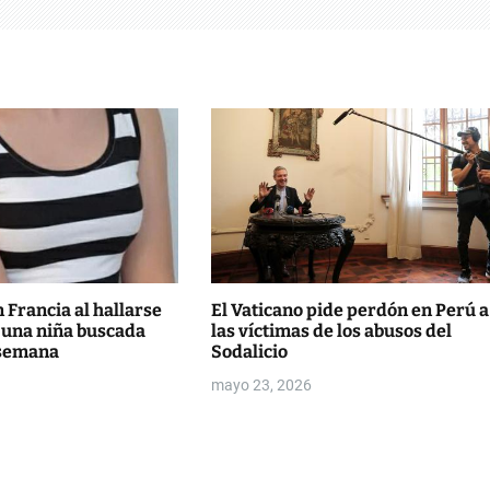
Francia al hallarse
El Vaticano pide perdón en Perú a
 una niña buscada
las víctimas de los abusos del
 semana
Sodalicio
mayo 23, 2026